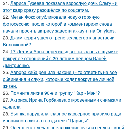
21.
Лариса Гузеева показала взрослую дочь Ольгу - и
этот кадр сразу разошёлся по соцсетям.
22.
Меган Фокс опубликовала новую горячую
фотосессию, после которой в комментариях снова
начали просить актрису завести аккаунт на Onlyfans.
23.
Джим керри ушел от рене зеллвегер к анастасии
Волочковой?
24.
17-Летняя Анна пересильд высказалась о шумихе
вокруг ее отношений с 20-летним певцом Ваней
Дмитриенко.
25.
Аврора киба решила наконец - то ответить на все
обвинения и слухи, которые ходят вокруг ее личной
жизни.
26.
Помните лихие 90-е и группу "Кар - Мэн"?
27.
Актриса Ирина Горбачева откровенными снимками
удивила.
28.
Бьянка нарушила главное карьерное правило ради
ироничного хита от создателя "Царицы".
29.
Олег шепс сделал предложение руки и сердца своей