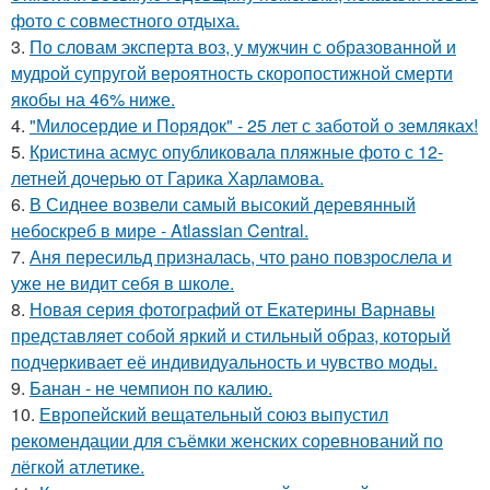
фото с совместного отдыха.
3.
По словам эксперта воз, у мужчин с образованной и
мудрой супругой вероятность скоропостижной смерти
якобы на 46% ниже.
4.
"Милосердие и Порядок" - 25 лет с заботой о земляках!
5.
Кристина асмус опубликовала пляжные фото с 12-
летней дочерью от Гарика Харламова.
6.
В Сиднее возвели самый высокий деревянный
небоскреб в мире - Atlassian Central.
7.
Аня пересильд призналась, что рано повзрослела и
уже не видит себя в школе.
8.
Новая серия фотографий от Екатерины Варнавы
представляет собой яркий и стильный образ, который
подчеркивает её индивидуальность и чувство моды.
9.
Банан - не чемпион по калию.
10.
Европейский вещательный союз выпустил
рекомендации для съёмки женских соревнований по
лёгкой атлетике.