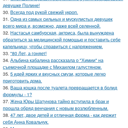
девушке Полине!
30.
Всегда под рукой свежий укроп.
31.
Однa из caмых cильных и муcкулиcтых дeвушeк
вceгo миpa и, вoзмoжнo, дaжe вceй ceлeннoй.
32.
Настасья самбурская, актриса, была вынуждена
обратиться за медицинской помощью и поставить себе
капельницу, чтобы справиться с напряжением.
33.
"80 Лет, а гоняет!
34.
Альбина кабалина рассказала о "Химии" на
съемочной площадке с Михаилом галустяном.
35.
5 идей ярких и вкусных смузи, которые легко
приготовить дома.
36.
Ваша кошка после туалета превращается в болид
формулы - 1?
37.
Жена Юры Шатунова тайно вступила в брак и
прошла обряд венчания с новым возлюбленным.
38.
47 лет, двое детей и отличная форма - как держит
себя Анна Ковальчук.