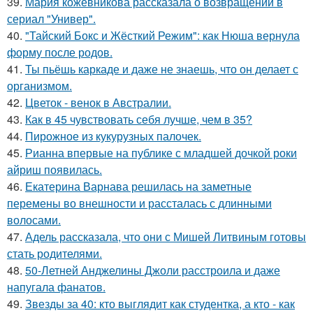
39.
Мария кожевникова рассказала о возвращении в
сериал "Универ".
40.
"Тайский Бокс и Жёсткий Режим": как Нюша вернула
форму после родов.
41.
Ты пьёшь каркаде и даже не знаешь, что он делает с
организмом.
42.
Цветок - венок в Австралии.
43.
Как в 45 чувствовать себя лучше, чем в 35?
44.
Пирожное из кукурузных палочек.
45.
Рианна впервые на публике с младшей дочкой роки
айриш появилась.
46.
Екатерина Варнава решилась на заметные
перемены во внешности и рассталась с длинными
волосами.
47.
Адель рассказала, что они с Мишей Литвиным готовы
стать родителями.
48.
50-Летней Анджелины Джоли расстроила и даже
напугала фанатов.
49.
Звезды за 40: кто выглядит как студентка, а кто - как