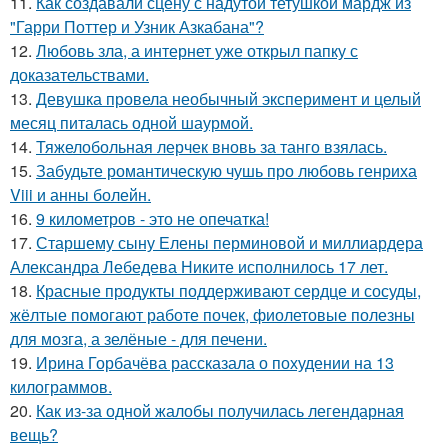
11.
Как создавали сцену с надутой тетушкой мардж из
"Гарри Поттер и Узник Азкабана"?
12.
Любовь зла, а интернет уже открыл папку с
доказательствами.
13.
Девушка провела необычный эксперимент и целый
месяц питалась одной шаурмой.
14.
Тяжелобольная лерчек вновь за танго взялась.
15.
Забудьте романтическую чушь про любовь генриха
Viii и анны болейн.
16.
9 километров - это не опечатка!
17.
Старшему сыну Елены перминовой и миллиардера
Александра Лебедева Никите исполнилось 17 лет.
18.
Красные продукты поддерживают сердце и сосуды,
жёлтые помогают работе почек, фиолетовые полезны
для мозга, а зелёные - для печени.
19.
Ирина Горбачёва рассказала о похудении на 13
килограммов.
20.
Как из-за одной жалобы получилась легендарная
вещь?