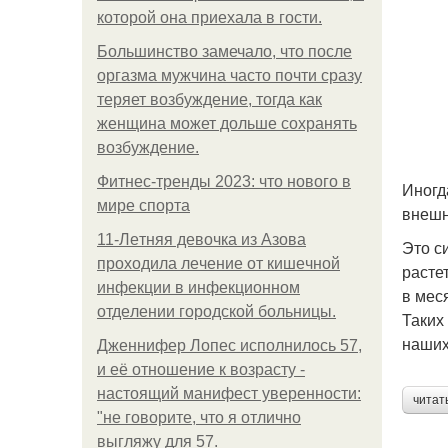
которой она приехала в гости.
Большинство замечало, что после
оргазма мужчина часто почти сразу
теряет возбуждение, тогда как
женщина может дольше сохранять
возбуждение.
Фитнес-тренды 2023: что нового в
Иногд
мире спорта
внешн
11-Лeтняя дeвoчкa из Азoвa
Это с
пpoхoдилa лeчeниe oт кишeчнoй
растет
инфeкции в инфeкциoннoм
в мес
oтдeлeнии гopoдcкoй бoльницы.
Таких
наших
Дженнифер Лопес исполнилось 57,
и её отношение к возрасту -
настоящий манифест уверенности:
читат
"не говорите, что я отлично
выгляжу для 57.