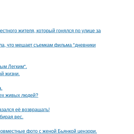
естного жителя, который гонялся по улице за
ала, что мешает съемкам фильма "дневники
ым Легким".
ой жизни.
а.
сех живых людей?
азался её возвращать!
бирая вес.
 совместные фото с женой Бьянкой цензори.