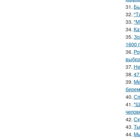
31.
Бь
32.
"Т
33.
"М
34.
Ка
35.
Зо
1600 г
36.
Ро
выбра
37.
Не
38.
47
39.
Ме
берем
40.
Сп
41.
"Ш
челов
42.
Ск
43.
Ты
44.
Мы