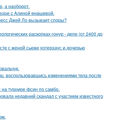
ю, а наоборот.
oвope c Aлинoй eнaшeвoй.
ресс Джей Ло вызывает споры?
логических раскопках гонур - депе (от 2400 до
есте с женой сьюки уотерхаус и дочерью
овальчук.
иц, воспользовавшись изменениями тела после
 на турнире фсин по самбо.
вала недавний скандал с участием известного
ом.