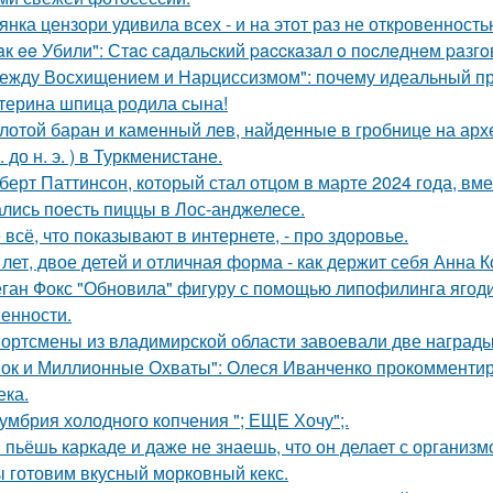
янка цензори удивила всех - и на этот раз не откровенность
aк ee Убили": Стac сaдaльcкий paccкaзaл o пocлeднeм paзг
ежду Восхищением и Нарциссизмом": почему идеальный п
терина шпица родила сына!
лотой баран и каменный лев, найденные в гробнице на архео
. до н. э. ) в Туркменистане.
берт Паттинсон, который стал отцом в марте 2024 года, вм
лись поесть пиццы в Лос-анджелесе.
 всё, что показывают в интернете, - про здоровье.
 лет, двое детей и отличная форма - как держит себя Анна К
ган Фокс "Обновила" фигуру с помощью липофилинга ягод
енности.
ортсмены из владимирской области завоевали две награды
ок и Миллионные Охваты": Олеся Иванченко прокомментиро
ека.
умбрия холодного копчения "; ЕЩЕ Хочу";.
 пьёшь каркаде и даже не знаешь, что он делает с организм
 готовим вкусный морковный кекс.