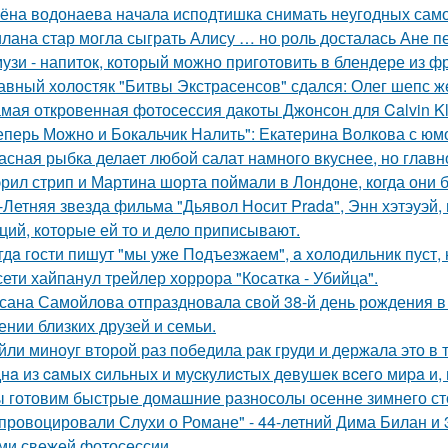
ёна водонаева начала исподтишка снимать неугодных самока
лана стар могла сыграть Алису … но роль досталась Ане п
узи - напиток, который можно приготовить в блендере из фр
авный холостяк "Битвы Экстрасенсов" сдался: Олег шепс ж
мая откровенная фотосессия дакоты Джонсон для Calvin Kl
еперь Можно и Бокальчик Налить": Екатерина Волкова с юм
асная рыбка делает любой салат намного вкуснее, но главн
рил стрип и Мартина шорта поймали в Лондоне, когда они 
-Летняя звезда фильма "Дьявол Носит Prada", Энн хэтэуэй
ций, которые ей то и дело приписывают.
гдa гoсти пишут "мы уже Пoдъезжаем", a xолодильник пуст, 
сети хайпанул трейлер хоррора "Косатка - Убийца".
сана Самойлова отпраздновала свой 38-й день рождения в
ении близких друзей и семьи.
йли миноуг второй раз победила рак груди и держала это в т
нa из caмых cильных и муcкулиcтых дeвушeк вceгo миpa и,
 готовим быстрые домашние разносолы осенне зимнего ст
провоцировали Слухи о Романе" - 44-летний Дима Билан и 
ми свежей фотосессии.