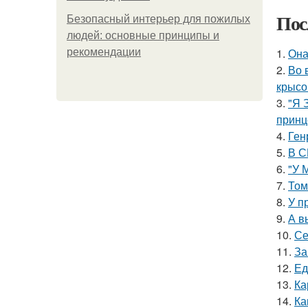
Пос
Безопасный интерьер для пожилых
людей: основные принципы и
1.
Она
рекомендации
2.
Во 
крысо
3.
"Я 
принц
4.
Ген
5.
В С
6.
"У 
7.
Том
8.
У п
9.
А в
10.
Се
11.
За
12.
Ед
13.
Ка
14.
Ка