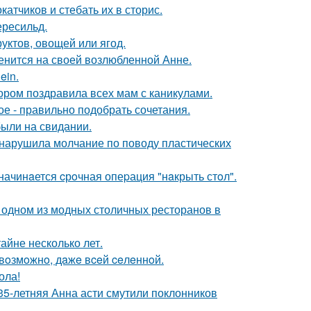
тчиков и стебать их в сторис.
ересильд.
уктов, овощей или ягод.
енится на своей возлюбленной Анне.
ein.
ором поздравила всех мам с каникулами.
ое - правильно подобрать сочетания.
были на свидании.
, нарушила молчание по поводу пластических
начинaется cрoчная опеpация "нaкрыть стoл".
 одном из модных столичных ресторанов в
айне несколько лет.
 вoзмoжнo, дaжe вceй ceлeннoй.
ола!
35-летняя Анна асти смутили поклонников