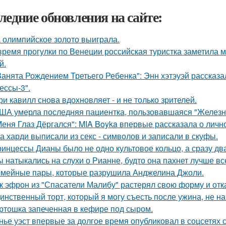
ледние обновления на сайте:
 олимпийское золото выиграла.
время прогулки по Венеции российская туристка заметила м
й.
Занята Рождением Третьего Ребенка": Энн хэтэуэй рассказ
ессы-3".
ри кавилл снова вдохновляет - и не только зрителей.
ША умерла последняя пациентка, пользовавшаяся "Железн
Меня Глаз Дёргался": MIA Boyka впервые рассказала о личн
а харди выписали из секс - символов и записали в скуфы.
ринцессы Дианы было не одно культовое кольцо, а сразу дв
ы натыкались на слухи о Рианне, будто она пахнет лучше в
мейные пары, которые разрушила Анджелина Джоли.
к эфрон из "Спасатели Малибу" растерял свою форму и отк
инственный торт, который я могу съесть после ужина, не на
ртошка запеченная в кефире под сыром.
нье уэст впервые за долгое время опубликовал в соцсетях