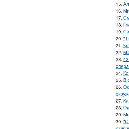
15.
Ал
16.
Ми
17.
См
18.
Гл
19.
Са
20.
"Т
21.
Кр
22.
Мэ
23.
43
опера
24.
Кo
25.
В 
26.
Ок
окруж
27.
Ка
28.
Од
29.
Мы
30.
"С
кадра