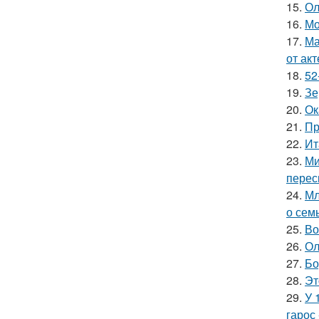
15.
Ол
16.
Мо
17.
Ма
от ак
18.
52
19.
Зе
20.
Ок
21.
Пр
22.
Ит
23.
Ми
перес
24.
Мл
о сем
25.
Во
26.
Ол
27.
Бо
28.
Эт
29.
У 
гарос 