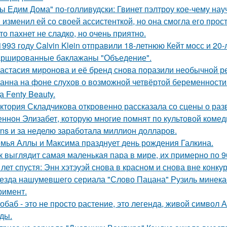
ы Едим Дома" по-голливудски: Гвинет пэлтроу кое-чему на
 изменил ей со своей ассистенткой, но она смогла его прост
то пахнет не сладко, но очень приятно.
1993 году Calvin Klein отправили 18-летнюю Кейт мосс и 20
ршированные баклажаны "Объедение".
астасия миронова и её бренд снова поразили необычной р
анна на фоне слухов о возможной четвёртой беременности 
а Fenty Beauty.
ктория Складчикова откровенно рассказала со сцены о раз
ннон Элизабет, которую многие помнят по культовой комеди
ans и за неделю заработала миллион долларов.
мья Аллы и Максима празднует день рождения Галкина.
к выглядит самая маленькая пара в мире, их примерно по 9
 лет спустя: Энн хэтэуэй снова в красном и снова вне конку
езда нашумевшего сериала "Слово Пацана" Рузиль минек
римент.
обаб - это не просто растение, это легенда, живой символ
ды.