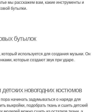
татье мы расскажем вам, какие инструменты и
совой бутылки.
ковых бутылок
 который используется для создания музыки. Он
ками, которые создают звук при ударе.
 детских новогодних костюмов
то пора начинать задумываться о наряде для
ить выкройки, подобрать ткань и сшить детский
 моделей можно сшить из остатков ткани, а