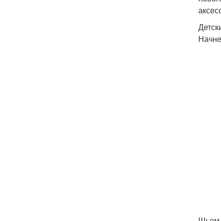
аксес
Детск
Начне
Шьем 