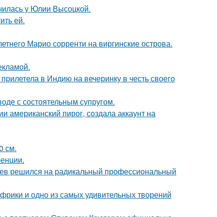
училась у Юлии Высоцкой.
ить ей.
-летнего Марио сорренти на виргинские острова.
екламой.
прилетела в Индию на вечеринку в честь своего
воде с состоятельным супругом.
и американский пирог, создала аккаунт на
0 см.
ренции.
аев решился на радикальный профессиональный
 Африки и одно из самых удивительных творений