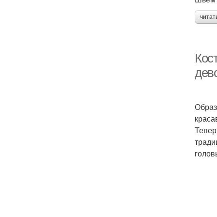
читат
Кос
дев
Образ
краса
Тепер
тради
голов