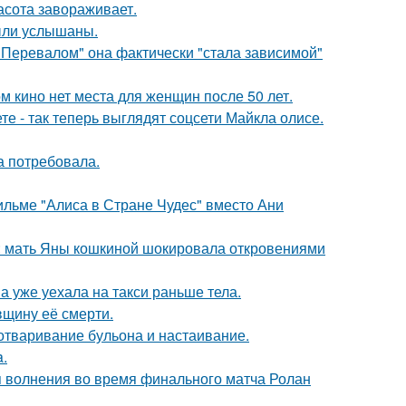
асота завораживает.
ыли услышаны.
 Перевалом" она фактически "стала зависимой"
м кино нет места для женщин после 50 лет.
е - так теперь выглядят соцсети Майкла олисе.
а потребовала.
ильме "Алиса в Стране Чудес" вместо Ани
у: мать Яны кошкиной шокировала откровениями
а уже уехала на такси раньше тела.
вщину её смерти.
 отваривание бульона и настаивание.
a.
я волнения во время финального матча Ролан