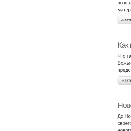
позво
матер
читат
Как
Что т
Божья
предс
читат
Нов
До Но
своег
новог