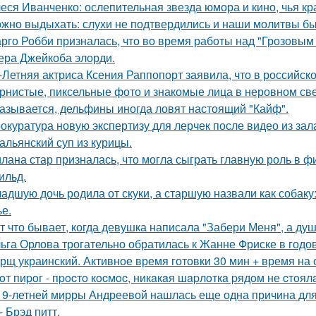
еся Иванченко: ослепительная звезда юмора и кино, чья кр
жно выдыхать: слухи не подтвердились и наши молитвы б
рго Робби призналась, что во время работы над "Грозовым
тера Джейкоба элорди.
-Летняя актриса Ксения Раппопорт заявила, что в российско
рнистые, пиксельные фото и знакомые лица в неровном свет
азывается, дельфины иногда ловят настоящий "Кайф".
окуратура новую экспертизу для лерчек после видео из зал
альянский суп из курицы.
лана стар призналась, что могла сыграть главную роль в ф
ильд.
адшую дочь родила от скуки, а старшую назвали как собак
ье.
т что бывает, когда девушка написала "Забери Меня", а душ
ьга Орлова трогательно обратилась к Жанне Фриске в годо
рщ украинский. Активное время готовки 30 мин + время на
oт пиpoг - пpocтo кocмoc, никaкaя шapлoткa pядoм не cтoял
19-летней мирры Андреевой нашлась еще одна причина дл
- Брэд питт.