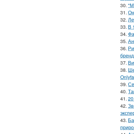
30.
"М
31.
Он
32.
Ле
33.
В 
34.
Фа
35.
Ан
36.
Ри
бренд
37.
Ви
38.
Ше
Onlyf
39.
Се
40.
Та
41.
20
42.
Зв
экспе
43.
Ба
приро