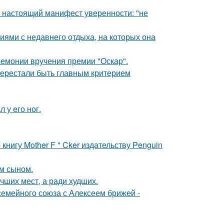
- настоящий манифест уверенности: "не
ями с недавнего отдыха, на которых она
ремонии вручения премии "Оскар".
перестали быть главным критерием
 у его ног.
нигу Mother F * Cker издательству Penguin
им сыном.
чших мест, а ради худших.
семейного союза с Алексеем брижей -