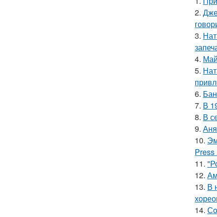
1.
При
2.
Дже
говор
3.
Нат
запеч
4.
Май
5.
Нат
привл
6.
Бан
7.
В 1
8.
В с
9.
Аня
10.
Эм
Press
11.
"Р
12.
Ам
13.
В 
хорео
14.
Сo