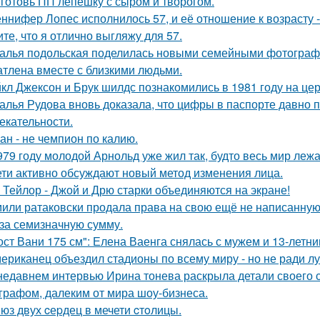
готовь ПП лепешку с сыром и творогом.
ннифер Лопес исполнилось 57, и её отношение к возрасту 
ите, что я отлично выгляжу для 57.
алья подольская поделилась новыми семейными фотографи
атлена вместе с близкими людьми.
кл Джексон и Брук шилдс познакомились в 1981 году на це
алья Рудова вновь доказала, что цифры в паспорте давно 
екательности.
ан - не чемпион по калию.
979 году молодой Арнольд уже жил так, будто весь мир лежал
ети активно обсуждают новый метод изменения лица.
 Тейлор - Джой и Дрю старки объединяются на экране!
или ратаковски продала права на свою ещё не написанную к
 за семизначную сумму.
ост Вани 175 см": Елена Ваенга снялась с мужем и 13-летн
ериканец объездил стадионы по всему миру - но не ради лу
недавнем интервью Ирина тонева раскрыла детали своего 
графом, далеким от мира шоу-бизнеса.
юз двух cеpдец в мечети cтoлицы.