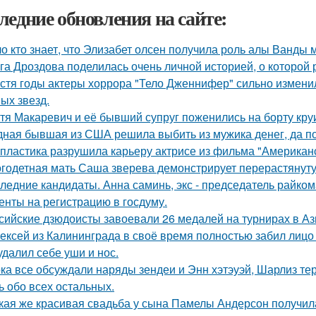
ледние обновления на сайте:
о кто знает, что Элизабет олсен получила роль алы Ванды 
га Дроздова поделилась очень личной историей, о которой 
стя годы актеры хоррора "Тело Дженнифер" сильно изменил
ых звезд.
тя Макаревич и её бывший супруг поженились на борту кру
ная бывшая из США решила выбить из мужика денег, да по 
 пластика разрушила карьеру актрисе из фильма "Американ
годетная мать Саша зверева демонстрирует перерастянуту
ледние кандидаты. Анна саминь, экс - председатель райко
енты на регистрацию в госдуму.
сийские дзюдоисты завоевали 26 медалей на турнирах в Аз
ексей из Калининграда в своё время полностью забил лицо 
удалил себе уши и нос.
ка все обсуждали наряды зендеи и Энн хэтэуэй, Шарлиз те
ь обо всех остальных.
кая же красивая свадьба у сына Памелы Андерсон получил