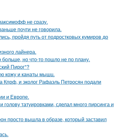
максимофф не сразу.
раньше почти не говорила.
ись, пройдя путь от подростковых кумиров до
изного лайнера.
больше, но что-то пошло не по плану.
ский Пирог"?
ю кожу и канаты мышц.
ма Кпрф, и эколог Рафаэль Петросян подали
ии и Европе.
и голову татуировками, сделал много пирсинга и
рон просто вышла в образе, который заставил
ась.