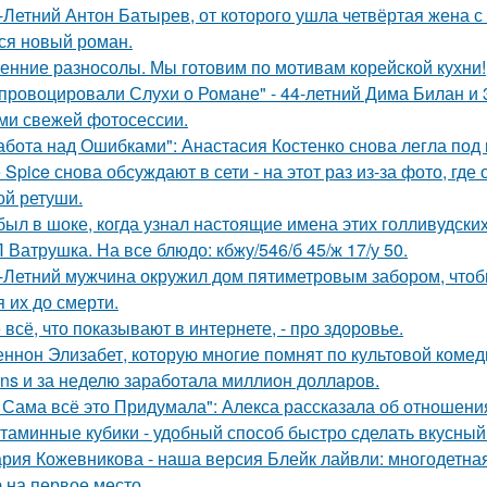
-Летний Антон Батырев, от которого ушла четвёртая жена с 
ся новый роман.
енние разносолы. Мы готовим по мотивам корейской кухни!
провоцировали Слухи о Романе" - 44-летний Дима Билан и 
ми свежей фотосессии.
абота над Ошибками": Анастасия Костенко снова легла под 
e Spice снова обсуждают в сети - на этот раз из-за фото, гд
ой ретуши.
был в шоке, когда узнал настоящие имена этих голливудских
 Ватрушка. На все блюдо: кбжу/546/б 45/ж 17/у 50.
-Летний мужчина окружил дом пятиметровым забором, чтобы
я их до смерти.
 всё, что показывают в интернете, - про здоровье.
ннон Элизабет, которую многие помнят по культовой комеди
ans и за неделю заработала миллион долларов.
 Сама всё это Придумала": Алекса рассказала об отношения
таминные кубики - удобный способ быстро сделать вкусный
рия Кожевникова - наша версия Блейк лайвли: многодетная
 на первое место.