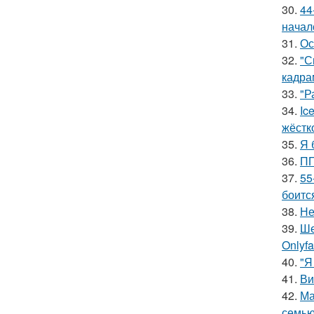
30.
44
начал
31.
Ос
32.
"С
кадра
33.
"Р
34.
Ic
жёстк
35.
Я 
36.
ПП
37.
55
боитс
38.
Не
39.
Ше
Onlyf
40.
"Я
41.
Ви
42.
Ма
семью