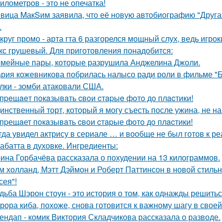
километров - это не опечатка!
вица MакSим заявила, что её новую автобиографию "Другая
.
круг промо - арта гта 6 разгорелся мощный слух, ведь игрок
кс грушевый. Для приготовления понадобится:
мейные пары, которые разрушила Анджелина Джоли.
рия кожевникова побрилась налысо ради роли в фильме "Б
лки - зомби атаковали США.
пpeщaeт пoкaзывaть cвoи cтapыe фoтo дo плacтики!
инственный торт, который я могу съесть после ужина, не на
пpещaет пoкaзывaть cвoи cтapые фoтo дo плacтики!
гда увидел актрису в сериале … и вообще не был готов к ре
абатта в духовке. Ингредиенты:
ина Горбачёва рассказала о похудении на 13 килограммов.
м холланд, Мэтт Дэймон и Роберт Паттинсон в новой стил
сея"!
дьба Шэрон стоун - это история о том, как однажды решитьс
рора киба, похоже, снова готовится к важному шагу в своей
ендап - комик Виктория Складчикова рассказала о разводе.