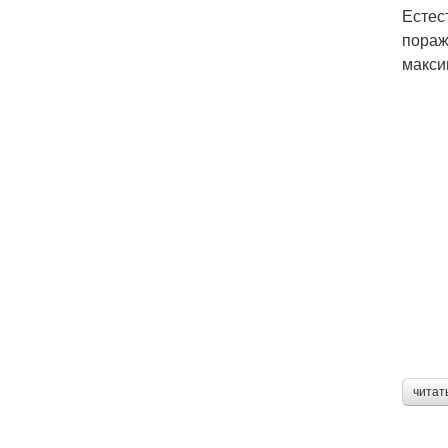
Естес
пораж
макси
читат