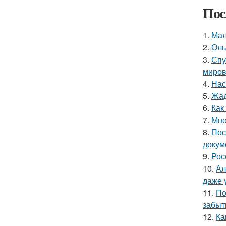
Пос
1.
Мал
2.
Оль
3.
Спу
миров
4.
Нас
5.
Жад
6.
Как
7.
Мно
8.
Пос
докум
9.
Рос
10.
Ал
даже 
11.
По
забыт
12.
Ка