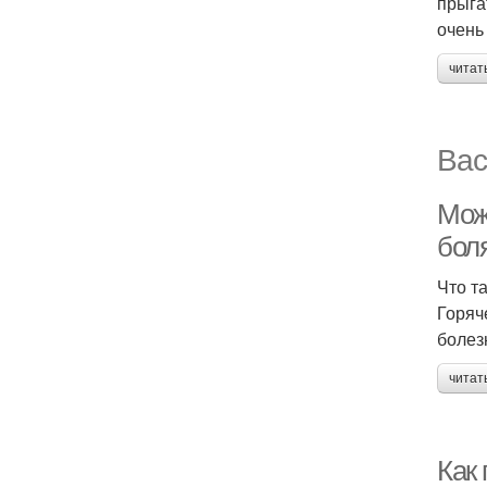
прыга
очень
читат
Вас
Мож
бол
Что т
Горяч
болез
читат
Как 