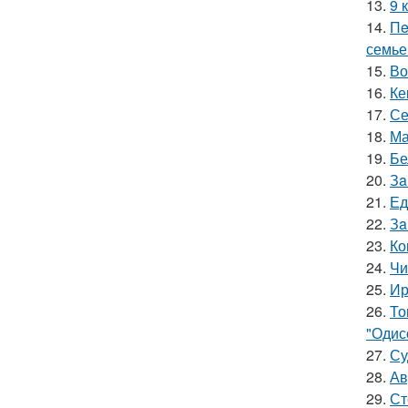
13.
9 
14.
Пe
семье
15.
Во
16.
Ке
17.
Се
18.
Ма
19.
Бе
20.
Зa
21.
Ед
22.
Зa
23.
Ко
24.
Чи
25.
Ир
26.
То
"Одис
27.
Су
28.
Ав
29.
Ст