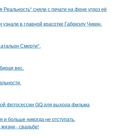
 Реальность" сняли с печати на фоне угроз её
и узнали в главной красотке Габриэлу Чикин.
атальон Смерти".
бирая вес.
альности.
ьной фотосессии GQ для выхода фильма
я и больше никогда не отступать.
 жизни - свадьбе!