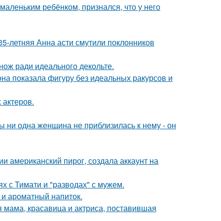
маленьким ребёнком, признался, что у него
35-летняя Анна асти смутили поклонников
нож ради идеального декольте.
е она показала фигуру без идеальных ракурсов и
 актеров.
 ни одна женщина не приблизилась к нему - он
и американский пирог, создала аккаунт на
х с Тимати и "разводах" с мужем.
 и ароматный напиток.
 мама, красавица и актриса, поставившая