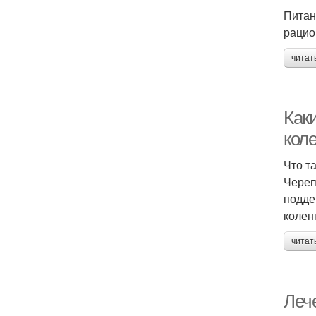
Питан
рацио
читат
Как
кол
Что т
Череп
подде
колен
читат
Лече