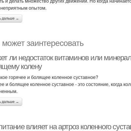
ть и делать множество других движений. Но когда начинаетс
 неприятным опытом.
ь дальше →
 может заинтересовать
ет ли недостаток витаминов или минерало
ящему колену
акое горячее и болящее коленное суставное?
ее и болящее коленное суставное - это состояние, когда ко
ненным.
ь дальше →
питание влияет на артроз коленного суста