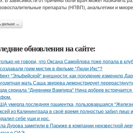
ах. В зависимости от причины боли врач может назначить р
вовоспалительные препараты (НПВП), анальгетики и миоре
ь дальше →
ледние обновления на сайте:
только не говори, что Оксана Самойлова тоже попала в клу
 создавали грим мистик в фильме "Люди Икс"?
ект "Эльфийской" внешности: как похудение изменило Дар
годетная мать Саша зверева демонстрирует перерастянуту
здa сериала "Дневники Вампира" Нина добрев встречается
ефом.
ША умерла последняя пациентка, пользовавшаяся "Железн
ксей из Калининграда в своё время полностью забил лицо и
удалил себе уши и нос.
ла Дурова заметили в Париже в компании неизвестной дев
ится в ОАЭ.