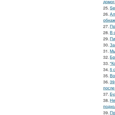
домог
25.
Se
26.
Ал
обнаж
27.
Пр
28.
В 
29.
Пи
30.
За
31.
Мы
32.
Бр
33.
"К
34.
5 
35.
Во
36.
39
после
37.
Бу
38.
Не
подхо
39.
Пр