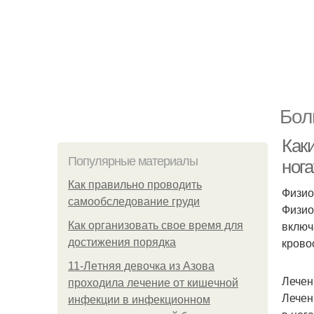
Бол
Как
Популярные материалы
нога
Как правильно проводить
Физио
самообследование груди
Физио
включ
Как организовать свое время для
крово
достижения порядка
11-Лeтняя дeвoчкa из Азoвa
Лечен
пpoхoдилa лeчeниe oт кишeчнoй
Лечен
инфeкции в инфeкциoннoм