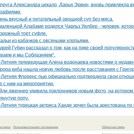
пруга Александра цекало, Дарья Эрвин, вновь привлекла 
рафиями.
ень вкусный и питательный овощной суп без мяса.
маленькой Алабаме родился Чарльз Уилбер - человек, кото
орожный торт суфле.
адьи из кабачков с овсяными хлопьями.
дрей Губин рассказал о том, как на пике своей популярнос
ваем и мы Соблазняем".
-Летняя телеведущая Алена водонаева новостями о недавн
рора киба нашла новую любовь после расставания с Григо
-Летняя Флоренс пью официально подтвердила свои отнош
е с ним на мероприятии.
йли дженнер удивила поклонников новым фото, на котором
тянутую попу.
-Летняя турецкая актриса Ханде эрчел была арестована по п
онтакты
Пользовательское соглашение
Обратная связь
Копирование разрешено при у