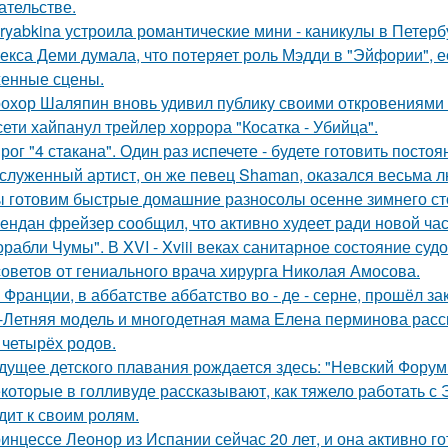
ательстве.
ryabkina устроила романтические мини - каникулы в Петерб
екса Деми думала, что потеряет роль Мэдди в "Эйфории", е
енные сцены.
охор Шаляпин вновь удивил публику своими откровениями о
сети хайпанул трейлер хоррора "Косатка - Убийца".
рог "4 стaкана". Один раз испечете - будете готовить постоя
служенный артист, он же певец Shaman, оказался весьма 
 готовим быстрые домашние разносолы осенне зимнего ст
ендан фрейзер сообщил, что активно худеет ради новой час
орабли Чумы". В XVI - Xviii веках санитарное состояние суд
советов от гениального врача хирурга Николая Амосова.
 Франции, в аббатстве аббатство во - де - серне, прошёл з
-Летняя модель и многодетная мама Елена перминова расск
 четырёх родов.
дущее детского плавания рождается здесь: "Невский Форум 
которые в голливуде рассказывают, как тяжело работать с Э
дит к своим ролям.
инцессе Леонор из Испании сейчас 20 лет, и она активно г