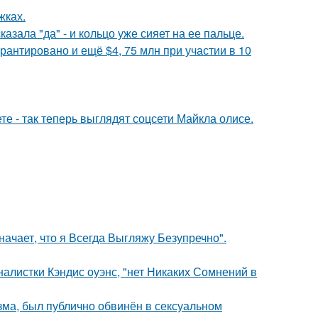
жках.
зала "да" - и кольцо уже сияет на ее пальце.
рантировано и ещё $4, 75 млн при участии в 10
е - так теперь выглядят соцсети Майкла олисе.
начает, что я Всегда Выгляжу Безупречно".
алистки Кэндис оуэнс, "нет Никаких Сомнений в
зма, был публично обвинён в сексуальном