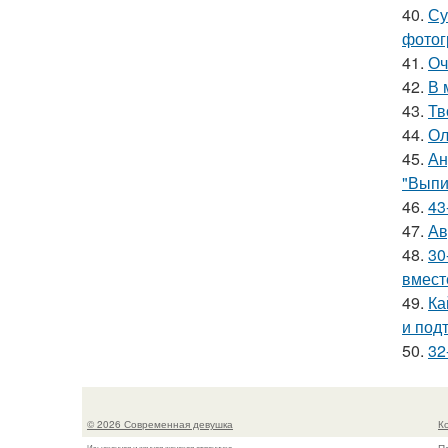
40.
Су
фотог
41.
Оч
42.
В 
43.
Тв
44.
Ол
45.
Ан
"Выпи
46.
43
47.
Ав
48.
30
вмест
49.
Ка
и под
50.
32
© 2026 Современная девушка
К
Изысканная и жгучая женская страничка