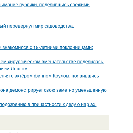
внимание публики, поделившись свежими
рый перевернул мир садоводства.
ти знакомился с 18-летними поклонницами:
ем хирургическом вмешательстве поделилась.
рием Лепсом.
ения с актёром финном Коулом, появившись
 она демонстрирует свою заметно уменьшенную
одозрению в причастности к делу о нар ах.
казании обратной гиперссылки.