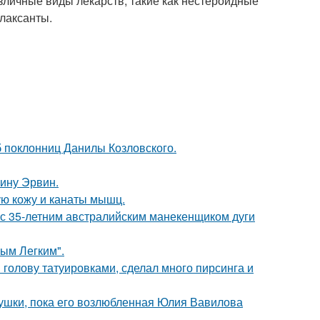
азличные виды лекарств, такие как нестероидные
лаксанты.
б поклонниц Данилы Козловского.
ину Эрвин.
ю кожу и канаты мышц.
 с 35-летним австралийским манекенщиком дуги
ым Легким".
 голову татуировками, сделал много пирсинга и
ушки, пока его возлюбленная Юлия Вавилова