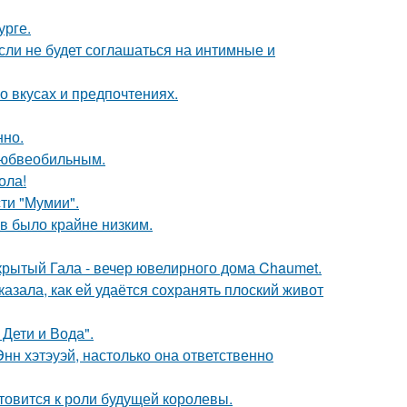
урге.
сли не будет соглашаться на интимные и
 вкусах и предпочтениях.
нно.
любвеобильным.
ола!
ти "Мумии".
ов было крайне низким.
акрытый Гала - вечер ювелирного дома Chaumet.
азала, как ей удаётся сохранять плоский живот
Дети и Вода".
нн хэтэуэй, настолько она ответственно
отовится к роли будущей королевы.