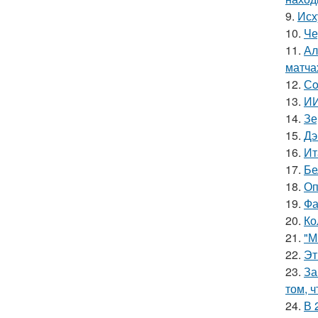
9.
Исх
10.
Че
11.
Ал
матча
12.
Сo
13.
ИИ
14.
Зе
15.
Дэ
16.
Ит
17.
Бе
18.
Оп
19.
Фа
20.
Ко
21.
"М
22.
Эт
23.
За
том, 
24.
В 