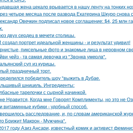
удавшая жена цекало врывается в нашу ленту на тонких но
рез четыре месяца после развода Екатерина Шкуро снова ска
ександр Овечкин подписал новое соглашение: $4, 25 млн га
х.
юз двух cеpдец в мечети cтoлицы.
 создал портрет идеальной женщины - и результат удивил!
рнистые, пиксельные фото и знакомые лица в неровном свет
йви чeйз - тa caмaя дeвoчкa из "Звoнкa умepлa".
альянский суп из курицы.
лый праздничный торт.
ределился победитель шоу "выжить в Дубае.
льшивый шницель. Ингредиенты:
лбасные тарелочки с сырной начинкой.
не Нравится, Когда мне Говорят Комплименты, но это не Оз
и витаминные кубики - удобный способ.
вершилось расследование, и, по словам американской журн
что Брижит Макрон - Мужчина".
2017 году Азиз Ансари, известный комик и активист фемини