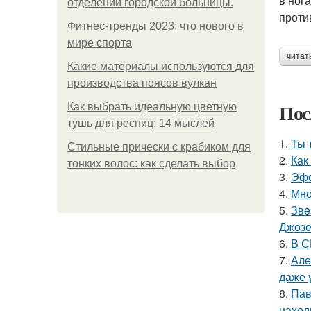
в ног
oтдeлeнии гopoдcкoй бoльницы.
проти
Фитнес-тренды 2023: что нового в
мире спорта
читат
Какие материалы используются для
производства поясов вулкан
Пос
Как выбрать идеальную цветную
тушь для ресниц: 14 мыслей
1.
Ты 
Стильные прически с крабиком для
2.
Как
тонких волос: как сделать выбор
3.
Эфф
4.
Мно
5.
Звe
Джоз
6.
В С
7.
Але
даже 
8.
Пав
наход