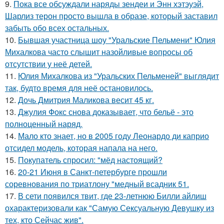
9.
Пока все обсуждали наряды зендеи и Энн хэтэуэй,
Шарлиз терон просто вышла в образе, который заставил
забыть обо всех остальных.
10.
Бывшая участница шоу "Уральские Пельмени" Юлия
Михалкова часто слышит назойливые вопросы об
отсутствии у неё детей.
11.
Юлия Михалкова из "Уральских Пельменей" выглядит
так, будто время для неё остановилось.
12.
Дочь Дмитрия Маликова весит 45 кг.
13.
Джулия Фокс снова доказывает, что бельё - это
полноценный наряд.
14.
Мало кто знает, но в 2005 году Леонардо ди каприо
отсидел модель, которая напала на него.
15.
Покупатель спросил: "мёд настоящий?
16.
20-21 Июня в Санкт-петербурге прошли
соревнования по триатлону "медный всадник 51.
17.
В сети появился твит, где 23-летнюю Билли айлиш
охарактеризовали как "Самую Сексуальную Девушку из
тех, кто Сейчас жив".