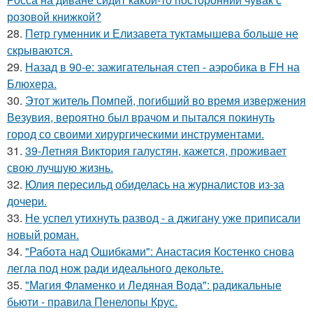
розовой книжкой?
28.
Петр гуменник и Елизавета туктамышева больше не
скрываются.
29.
Назад в 90-е: зажигательная степ - аэробика в FH на
Блюхера.
30.
Этот житель Помпей, погибший во время извержения
Везувия, вероятно был врачом и пытался покинуть
город со своими хирургическими инструментами.
31.
39-Летняя Виктория галустян, кажется, проживает
свою лучшую жизнь.
32.
Юлия пересильд обиделась на журналистов из-за
дочери.
33.
Не успел утихнуть развод - а джигану уже приписали
новый роман.
34.
"Работа над Ошибками": Анастасия Костенко снова
легла под нож ради идеального декольте.
35.
"Магия Фламенко и Ледяная Вода": радикальные
бьюти - правила Пенелопы Крус.