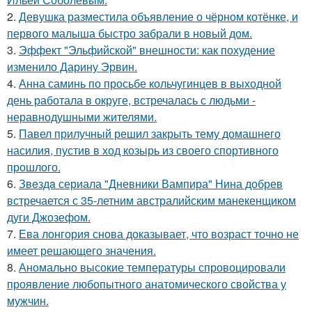
2.
Девушка разместила объявление о чёрном котёнке, и
первого малыша быстро забрали в новый дом.
3.
Эффект "Эльфийской" внешности: как похудение
изменило Дарину Эрвин.
4.
Анна саминь по просьбе кольчугинцев в выходной
день работала в округе, встречалась с людьми -
неравнодушными жителями.
5.
Павел прилучный решил закрыть тему домашнего
насилия, пустив в ход козырь из своего спортивного
прошлого.
6.
Звeздa сериала "Дневники Вампира" Нина добрев
встречается с 35-летним австралийским манекенщиком
дуги Джозефом.
7.
Ева лонгория снова доказывает, что возраст точно не
имеет решающего значения.
8.
Аномально высокие температуры спровоцировали
проявление любопытного анатомического свойства у
мужчин.