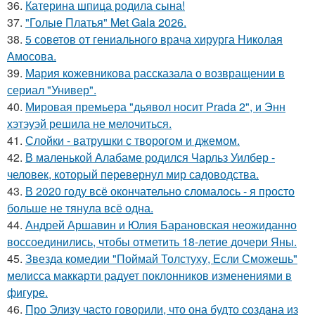
36.
Катерина шпица родила сына!
37.
"Голые Платья" Met Gala 2026.
38.
5 советов от гениального врача хирурга Николая
Амосова.
39.
Мария кожевникова рассказала о возвращении в
сериал "Универ".
40.
Мировая премьера "дьявол носит Prada 2", и Энн
хэтэуэй решила не мелочиться.
41.
Слойки - ватрушки с творогом и джемом.
42.
В маленькой Алабаме родился Чарльз Уилбер -
человек, который перевернул мир садоводства.
43.
В 2020 году всё окончательно сломалось - я просто
больше не тянула всё одна.
44.
Андрей Аршавин и Юлия Барановская неожиданно
воссоединились, чтобы отметить 18-летие дочери Яны.
45.
Звезда комедии "Поймай Толстуху, Если Сможешь"
мелисса маккарти радует поклонников изменениями в
фигуре.
46.
Про Элизу часто говорили, что она будто создана из