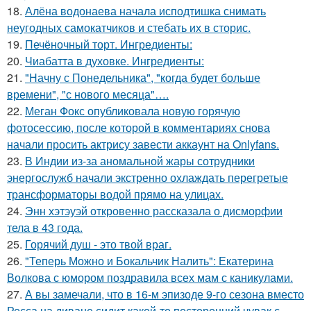
18.
Алёна водонаева начала исподтишка снимать
неугодных самокатчиков и стебать их в сторис.
19.
Печёночный торт. Ингредиенты:
20.
Чиабатта в духовке. Ингредиенты:
21.
"Начну с Понедельника", "когда будет больше
времени", "с нового месяца"….
22.
Меган Фокс опубликовала новую горячую
фотосессию, после которой в комментариях снова
начали просить актрису завести аккаунт на Onlyfans.
23.
В Индии из-за аномальной жары сотрудники
энергослужб начали экстренно охлаждать перегретые
трансформаторы водой прямо на улицах.
24.
Энн хэтэуэй откровенно рассказала о дисморфии
тела в 43 года.
25.
Горячий душ - это твой враг.
26.
"Теперь Можно и Бокальчик Налить": Екатерина
Волкова с юмором поздравила всех мам с каникулами.
27.
А вы замечали, что в 16-м эпизоде 9-го сезона вместо
Росса на диване сидит какой-то посторонний чувак с