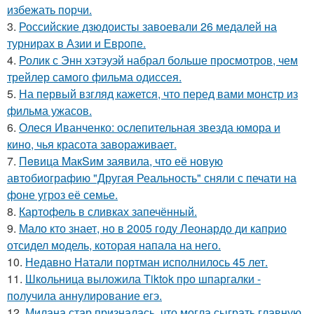
избежать порчи.
3.
Российские дзюдоисты завоевали 26 медалей на
турнирах в Азии и Европе.
4.
Ролик с Энн хэтэуэй набрал больше просмотров, чем
трейлер самого фильма одиссея.
5.
На первый взгляд кажется, что перед вами монстр из
фильма ужасов.
6.
Олеся Иванченко: ослепительная звезда юмора и
кино, чья красота завораживает.
7.
Пeвица MакSим заявила, что её новую
автобиографию "Другая Реальность" сняли с печати на
фоне угроз её семье.
8.
Картофель в сливках запечённый.
9.
Мало кто знает, но в 2005 году Леонардо ди каприо
отсидел модель, которая напала на него.
10.
Недавно Натали портман исполнилось 45 лет.
11.
Школьница выложила Tiktok про шпаргалки -
получила аннулирование егэ.
12.
Милана стар призналась, что могла сыграть главную