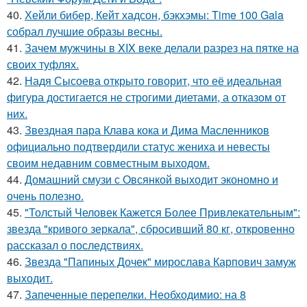
40.
Хейли бибер, Кейт хадсон, бэкхэмы: Time 100 Gala
собрал лучшие образы весны.
41.
Зачем мужчины в XIX веке делали разрез на пятке на
своих туфлях.
42.
Надя Сысоева открыто говорит, что её идеальная
фигура достигается не строгими диетами, а отказом от
них.
43.
Звездная пара Клава кока и Дима Масленников
официально подтвердили статус жениха и невесты
своим недавним совместным выходом.
44.
Домашний смузи с Овсянкой выходит экономно и
очень полезно.
45.
"Толстый Человек Кажется Более Привлекательным":
звезда "кривого зеркала", сбросивший 80 кг, откровенно
рассказал о последствиях.
46.
Звезда "Папиных Дочек" мирослава Карпович замуж
выходит.
47.
Запеченные перепелки. Необходимио: на 8