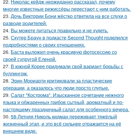
22.
Николас кейдж неожиданно рассказал, почему
многие известные режиссёры перестают с ним работать.
23.
Дочь Виктории Бони жёстко ответила на все слухи о
разводе родителей.
24.
Вы можете питаться правильно и не худеть.
25.
Скутер Браун в подкасте Second Thought поделился
подробностями о своих отношениях.
26.
Баста выложил очень красивую фотосессию со
своей супругой Еленой.
27.
В южной Корее придумали свой вариант борьбы с
буллингом.
28.
Эрин Мориарти критиковали за пластические
операции, а оказалось что люди просто глупые.
29.
Салат "Кострома". Изысканное сочетание нежного
языка и обжаренных грибов сытный, ароматный и по-
настоящему праздничный салат для особенного вечера.
30.
58-Летняя Николь кидман переживает тяжёлый
жизненный этап, и это всё сильнее отражается на её
внешнем виде.