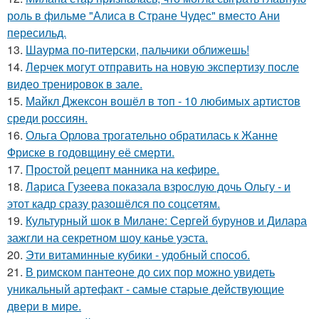
роль в фильме "Алиса в Стране Чудес" вместо Ани
пересильд.
13.
Шаурма по-питерски, пальчики оближешь!
14.
Лерчек могут отправить на новую экспертизу после
видео тренировок в зале.
15.
Майкл Джексон вошёл в топ - 10 любимых артистов
среди россиян.
16.
Ольга Орлова трогательно обратилась к Жанне
Фриске в годовщину её смерти.
17.
Простой рецепт манника на кефире.
18.
Лариса Гузеева показала взрослую дочь Ольгу - и
этот кадр сразу разошёлся по соцсетям.
19.
Культурный шок в Милане: Сергей бурунов и Дилара
зажгли на секретном шоу канье уэста.
20.
Эти витаминные кубики - удобный способ.
21.
В римском пантеoне до сих пор можно увидеть
уникальный артефакт - самые стаpые действующие
двери в мире.