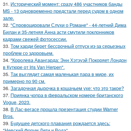
31.
Исторический момент: сразу 486 участников банды
MS - 13 одновременно предстали перед судом в одном
зале.
32.
"Спровоцировали Слухи о Романе" - 44-летний Дима
Билан и 35-летняя Анна асти смутили поклонников
кадрами свежей фотосессии.
33.
Том харди берет бессрочный отпуск из-за серьезных
проблем со здоровьем.
34.
"Королева Авангарда: Энн Хэтэуэй Покоряет Лондон
в Кутюре от Iris Van Herpen".
35.
Так выглядит самая маленькая пара в мире, их
примерно по 90 см.
36.
Загадочная дырочка в кошачьем ухе: что это такое?
37.
Приянка чопра в февральском номере британского
Vogue, 2023.
38.
В Лас-вегасе прошла презентация студии Warner
Bros.
39.
Будущее детского плавания рождается здесь:
"Невский Форум Дети и Вода".