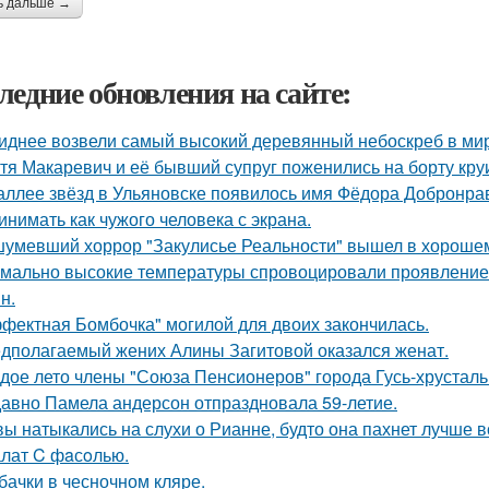
ь дальше →
ледние обновления на сайте:
иднее возвели самый высокий деревянный небоскреб в мире 
тя Макаревич и её бывший супруг поженились на борту кру
аллее звёзд в Ульяновске появилось имя Фёдора Добронраво
инимать как чужого человека с экрана.
умевший хоррор "Закулисье Реальности" вышел в хорошем
мально высокие температуры спровоцировали проявление 
н.
фектная Бомбочка" могилой для двоих закончилась.
дполагаемый жених Алины Загитовой оказался женат.
дое лето члены "Союза Пенсионеров" города Гусь-хрустал
авно Памела андерсон отпраздновала 59-летие.
вы натыкались на слухи о Рианне, будто она пахнет лучше 
лат C фaсoлью.
бачки в чесночном кляре.