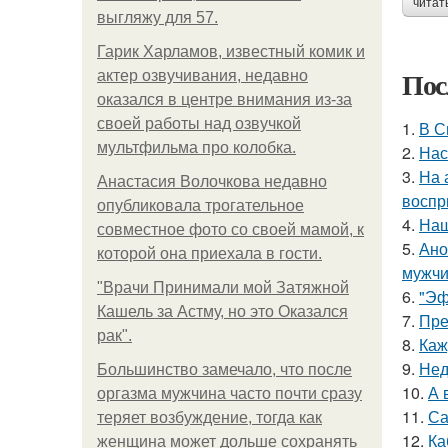
читат
выгляжу для 57.
Гарик Харламов, известный комик и
Пос
актер озвучивания, недавно
оказался в центре внимания из-за
своей работы над озвучкой
1.
В С
мультфильма про колобка.
2.
Нас
3.
На 
Анастасия Волочкова недавно
воспр
опубликовала трогательное
4.
Наш
совместное фото со своей мамой, к
5.
Ано
которой она приехала в гости.
мужчи
"Врачи Принимали мой Затяжной
6.
"Эф
Кашель за Астму, но это Оказался
7.
Пре
рак".
8.
Каж
9.
Нед
Большинство замечало, что после
10.
А 
оргазма мужчина часто почти сразу
11.
Са
теряет возбуждение, тогда как
12.
Ка
женщина может дольше сохранять