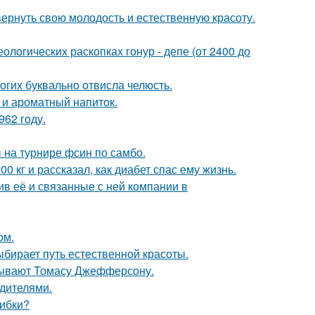
 вернуть свою молодость и естественную красоту.
логических раскопках гонур - депе (от 2400 до
огих буквально отвисла челюсть.
 и ароматный напиток.
62 году.
 на турнире фсин по самбо.
 кг и рассказал, как диабет спас ему жизнь.
в её и связанные с ней компании в
ом.
ыбирает путь естественной красоты.
исывают Томасу Джефферсону.
одителями.
шибки?