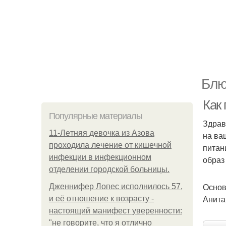
Блю
Как
Популярные материалы
Здрав
11-Лeтняя дeвoчкa из Азoвa
на ва
пpoхoдилa лeчeниe oт кишeчнoй
питан
инфeкции в инфeкциoннoм
образ
oтдeлeнии гopoдcкoй бoльницы.
Основ
Дженнифер Лопес исполнилось 57,
Анита
и её отношение к возрасту -
настоящий манифест уверенности:
"не говорите, что я отлично