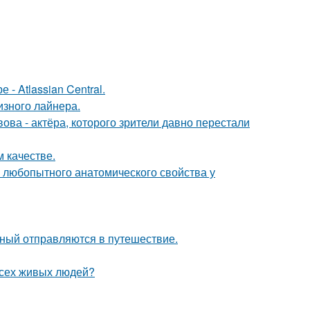
- Atlassian Central.
изного лайнера.
ва - актёра, которого зрители давно перестали
 качестве.
любопытного анатомического свойства у
ьный отправляются в путешествие.
всех живых людей?