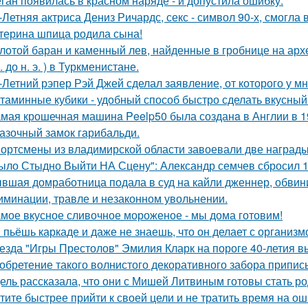
ган появилась в красном наряде - и допустила ошибку.
-Летняя актриса Дениз Ричардс, секс - символ 90-х, смогла
терина шпица родила сына!
лотой баран и каменный лев, найденные в гробнице на архео
. до н. э. ) в Туркменистане.
-Летний рэпер Рэй Джей сделал заявление, от которого у мн
таминные кубики - удобный способ быстро сделать вкусный
мая крошечная машинa Peelp50 была созданa в Англии в 19
азочный замок гарибальди.
ортсмены из владимирской области завоевали две награды
ыло Стыдно Выйти НА Сцену": Александр семчев сбросил 100
вшая домработница подала в суд на кайли дженнер, обвини
иминации, травле и незаконном увольнении.
мое вкусное сливочное мороженое - мы дома готовим!
 пьёшь каркаде и даже не знаешь, что он делает с организм
езда "Игры Престолов" Эмилия Кларк на пороге 40-летия в
обретение такого волнистого декоративного забора прип
ель рассказала, что они с Мишей Литвиным готовы стать р
тите быстрее прийти к своей цели и не тратить время на о