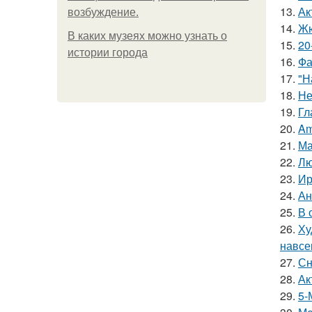
13.
Ак
возбуждение.
14.
Жю
В каких музеях можно узнать о
15.
20
истории города
16.
Фа
17.
"Н
18.
Не
19.
Гл
20.
Am
21.
Ма
22.
Лю
23.
Ир
24.
Ан
25.
В 
26.
Ху
навсе
27.
Сн
28.
Ак
29.
5-