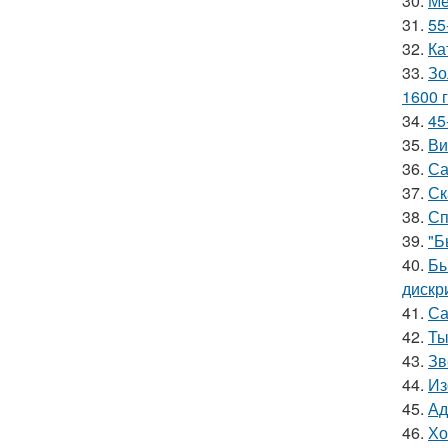
30.
Ме
31.
55
32.
Ка
33.
Зо
1600 г
34.
45
35.
Ви
36.
Са
37.
Ск
38.
Сп
39.
"Б
40.
Бы
дискр
41.
Са
42.
Ты
43.
Зв
44.
Из
45.
Ад
46.
Хо