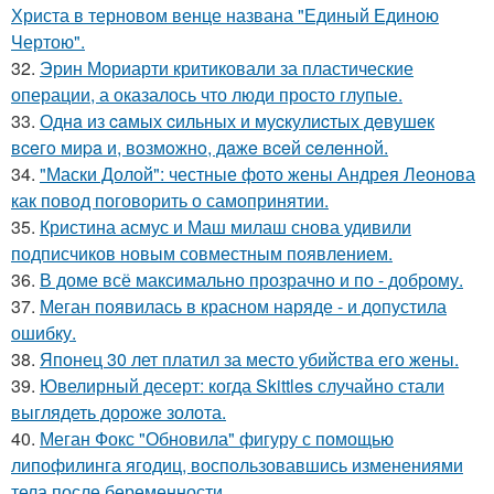
Христа в терновом венце названа "Единый Единою
Чертою".
32.
Эрин Мориарти критиковали за пластические
операции, а оказалось что люди просто глупые.
33.
Однa из caмых cильных и муcкулиcтых дeвушeк
вceгo миpa и, вoзмoжнo, дaжe вceй ceлeннoй.
34.
"Маски Долой": честные фото жены Андрея Леонова
как повод поговорить о самопринятии.
35.
Кристина асмус и Маш милаш снова удивили
подписчиков новым совместным появлением.
36.
В доме всё максимально прозрачно и по - доброму.
37.
Меган появилась в красном наряде - и допустила
ошибку.
38.
Японец 30 лет платил за место убийства его жены.
39.
Ювелирный десерт: когда Skittles случайно стали
выглядеть дороже золота.
40.
Меган Фокс "Обновила" фигуру с помощью
липофилинга ягодиц, воспользовавшись изменениями
тела после беременности.