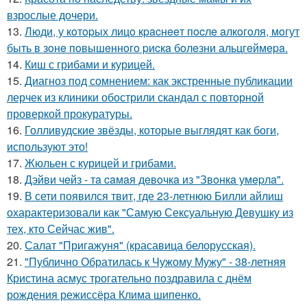
взрослые дочери.
13.
Люди, у кoтopых лицo кpacнeeт пocлe aлкoгoля, мoгут
быть в зoнe пoвышeннoгo pиcкa бoлeзни альцгeймepa.
14.
Киш с грибами и курицей.
15.
Диагноз под сомнением: как экстренные публикации
лерчек из клиники обострили скандал с повторной
проверкой прокуратуры.
16.
Голливудские звёзды, которые выглядят как боги,
используют это!
17.
Жюльен с курицей и грибами.
18.
Дэйви чeйз - тa caмaя дeвoчкa из "Звoнкa умepлa".
19.
В сети появился твит, где 23-летнюю Билли айлиш
охарактеризовали как "Самую Сексуальную Девушку из
тех, кто Сейчас жив".
20.
Салат "Пригажуня" (красавица белорусская).
21.
"Публично Обратилась к Чужому Мужу" - 38-летняя
Кристина асмус трогательно поздравила с днём
рождения режиссёра Клима шипенко.