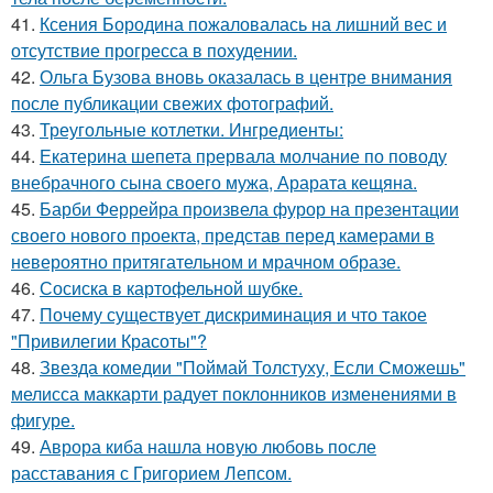
41.
Ксения Бородина пожаловалась на лишний вес и
отсутствие прогресса в похудении.
42.
Ольга Бузова вновь оказалась в центре внимания
после публикации свежих фотографий.
43.
Треугольные котлетки. Ингредиенты:
44.
Екатерина шепета прервала молчание по поводу
внебрачного сына своего мужа, Арарата кещяна.
45.
Барби Феррейра произвела фурор на презентации
своего нового проекта, представ перед камерами в
невероятно притягательном и мрачном образе.
46.
Сосиска в картофельной шубке.
47.
Почему существует дискриминация и что такое
"Привилегии Красоты"?
48.
Звезда комедии "Поймай Толстуху, Если Сможешь"
мелисса маккарти радует поклонников изменениями в
фигуре.
49.
Аврора киба нашла новую любовь после
расставания с Григорием Лепсом.