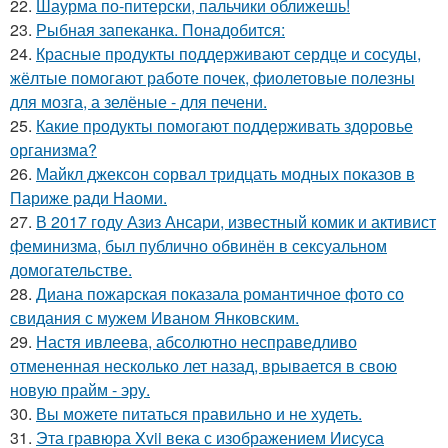
22.
Шаурма по-питерски, пальчики оближешь!
23.
Рыбная запеканка. Понадобится:
24.
Красные продукты поддерживают сердце и сосуды,
жёлтые помогают работе почек, фиолетовые полезны
для мозга, а зелёные - для печени.
25.
Какие продукты помогают поддерживать здоровье
организма?
26.
Майкл джексон сорвал тридцать модных показов в
Париже ради Наоми.
27.
В 2017 году Азиз Ансари, известный комик и активист
феминизма, был публично обвинён в сексуальном
домогательстве.
28.
Диана пожарская показала романтичное фото со
свидания с мужем Иваном Янковским.
29.
Настя ивлеева, абсолютно несправедливо
отмененная несколько лет назад, врывается в свою
новую прайм - эру.
30.
Вы можете питаться правильно и не худеть.
31.
Эта гравюра Xvii века с изображением Иисуса