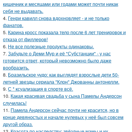
кишечник и месяцами или годами может почти никак
себя не выдавать.
4.
Генри кавилл снова вдохновляет - и не только
фанатов.
5.
Карина кросс показала тело после 6 лет тренировок и
отказа от филлеров!
6.
Не все полезные продукты одинаковы.
7.
Забудьте о Деми Мур и её "Субстанции" - у нас
готовится ответ, который невозможно было даже
вообразить.
8.
Бразильское чудо: как выглядят взрослые дети 50-
летней звезды сериала "Клон" Джованны антонелли.
9.
С * ксуализация в спорте всё.
10.
Какая красивая свадьба у сына Памелы Андерсон
случилась!
11.
Памела Андерсон сейчас почти не красится, но в
конце девяностых и начале нулевых у неё был совсем
другой образ.
12.
Красота по наследству: звёздные мамы и их