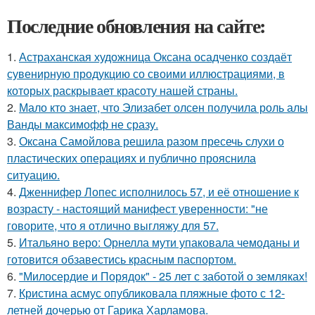
Последние обновления на сайте:
1.
Астраханская художница Оксана осадченко создаёт
сувенирную продукцию со своими иллюстрациями, в
которых раскрывает красоту нашей страны.
2.
Мало кто знает, что Элизабет олсен получила роль алы
Ванды максимофф не сразу.
3.
Оксана Самойлова решила разом пресечь слухи о
пластических операциях и публично прояснила
ситуацию.
4.
Дженнифер Лопес исполнилось 57, и её отношение к
возрасту - настоящий манифест уверенности: "не
говорите, что я отлично выгляжу для 57.
5.
Итальяно веро: Орнелла мути упаковала чемоданы и
готовится обзавестись красным паспортом.
6.
"Милосердие и Порядок" - 25 лет с заботой о земляках!
7.
Кристина асмус опубликовала пляжные фото с 12-
летней дочерью от Гарика Харламова.