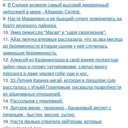
8.
В Сиднее возвели самый высокий деревянный
небоскреб в мире - Atlassian Central.
9.
Настя Макаревич и её бывший супруг поженились на
борту круизного лайнера.
10.
Умер режиссёр "Маски" и "царя скорпионов".
11.
Айза лилуна впервые рассказала, что за два месяца
до беременности вторым сыном у неё случилась
замершая беременность.
12.
Алексей из Калининграда в своё время полностью
забил лицо и голову татуировками, сделал много
пирсинга и даже удалил себе уши и нос.
13.
33-Летняя Карина нигай, которая в прошлом году
рассталась с Ильёй Гореловым, раскрыла подробности
их абьюзивных отношений.
14.
Рассольник с перловкой.
15.
Детское меню - творожно - банановый десерт с
печеньем - быстро, вкусно, сытно.
16.
Настя федько ответила хейтерам, которые