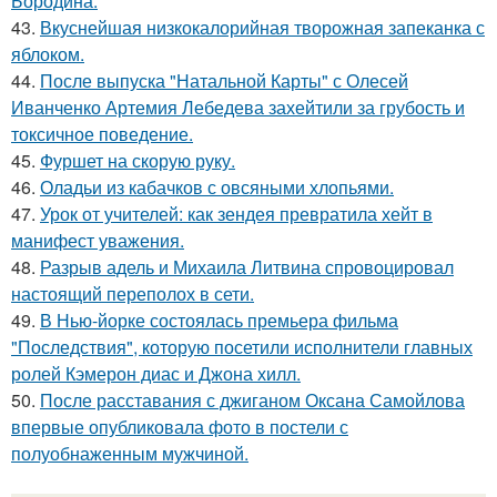
Бородина.
43.
Вкуснейшая низкокалорийная творожная запеканка с
яблоком.
44.
После выпуска "Натальной Карты" с Олесей
Иванченко Артемия Лебедева захейтили за грубость и
токсичное поведение.
45.
Фуршет на скорую руку.
46.
Оладьи из кабачков с овсяными хлопьями.
47.
Урок от учителей: как зендея превратила хейт в
манифест уважения.
48.
Разрыв адель и Михаила Литвина спровоцировал
настоящий переполох в сети.
49.
В Нью-йорке состоялась премьера фильма
"Последствия", которую посетили исполнители главных
ролей Кэмерон диас и Джона хилл.
50.
После расставания с джиганом Оксана Самойлова
впервые опубликовала фото в постели с
полуобнаженным мужчиной.