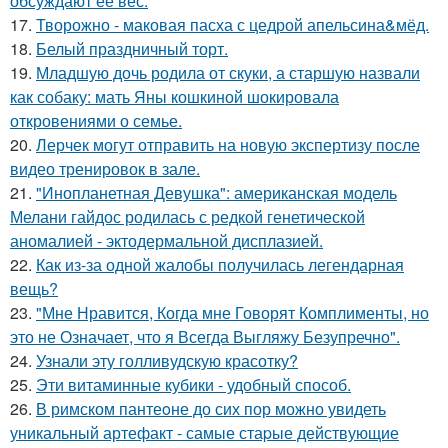
обсуждают её вес.
17.
Творожно - маковая пасха с цедрой апельсина&мёд.
18.
Белый праздничный торт.
19.
Младшую дочь родила от скуки, а старшую назвали
как собаку: мать Яны кошкиной шокировала
откровениями о семье.
20.
Лерчек могут отправить на новую экспертизу после
видео тренировок в зале.
21.
"Инопланетная Девушка": американская модель
Мелани гайдос родилась с редкой генетической
аномалией - эктодермальной дисплазией.
22.
Как из-за одной жалобы получилась легендарная
вещь?
23.
"Мне Нравится, Когда мне Говорят Комплименты, но
это не Означает, что я Всегда Выгляжу Безупречно".
24.
Узнали эту голливудскую красотку?
25.
Эти витаминные кубики - удобный способ.
26.
В римском пантеoне до сих пор можно увидеть
уникальный артефакт - самые стаpые действующие