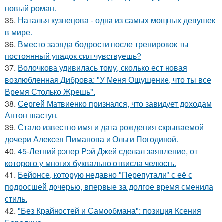
новый роман.
35.
Наталья кузнецова - одна из самых мощных девушек
в мире.
36.
Вместо заряда бодрости после тренировок ты
постоянный упадок сил чувствуешь?
37.
Волочкова удивилась тому, сколько ест новая
возлюбленная Диброва: "У Меня Ощущение, что ты все
Время Столько Жрешь".
38.
Сергей Матвиенко признался, что завидует доходам
Антон шастун.
39.
Стало известно имя и дата рождения скрываемой
дочери Алексея Пиманова и Ольги Погодиной.
40.
45-Летний рэпер Рэй Джей сделал заявление, от
которого у многих буквально отвисла челюсть.
41.
Бейонсе, которую недавно "Перепутали" с её с
подросшей дочерью, впервые за долгое время сменила
стиль.
42.
"Без Крайностей и Самообмана": позиция Ксения