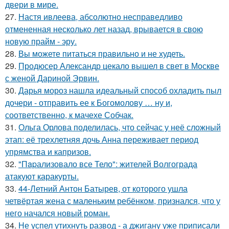
двери в мире.
27.
Настя ивлеева, абсолютно несправедливо
отмененная несколько лет назад, врывается в свою
новую прайм - эру.
28.
Вы можете питаться правильно и не худеть.
29.
Продюсер Александр цекало вышел в свет в Москве
с женой Дариной Эрвин.
30.
Дарья мороз нашла идеальный способ охладить пыл
дочери - отправить ее к Богомолову … ну и,
соответственно, к мачехе Собчак.
31.
Ольга Орлова поделилась, что сейчас у неё сложный
этап: её трехлетняя дочь Анна переживает период
упрямства и капризов.
32.
"Пapализовало все Тело": жителей Волгограда
атакуют каракурты.
33.
44-Летний Антон Батырев, от которого ушла
четвёртая жена с маленьким ребёнком, признался, что у
него начался новый роман.
34.
Не успел утихнуть развод - а джигану уже приписали