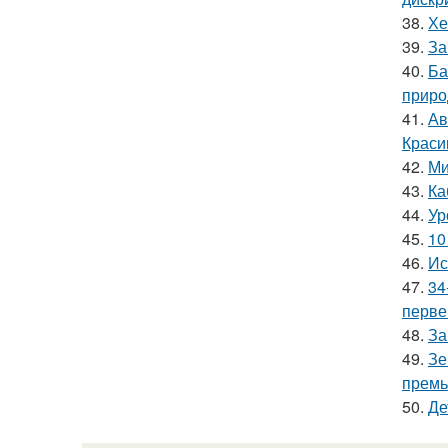
38.
Хе
39.
За
40.
Ба
приро
41.
Ав
Краси
42.
Ми
43.
Ка
44.
Ур
45.
10
46.
Ис
47.
34
перве
48.
За
49.
Зе
премь
50.
Де