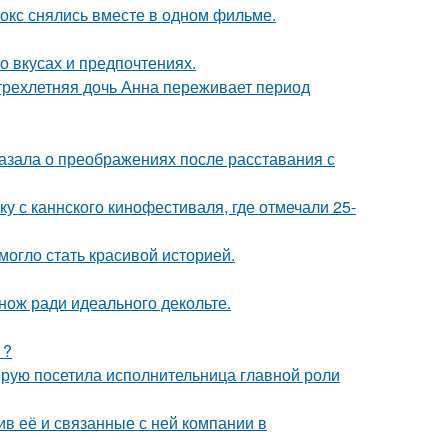
окс снялись вместе в одном фильме.
 вкусах и предпочтениях.
 трехлетняя дочь Анна переживает период
азала о преображениях после расставания с
у с каннского кинофестиваля, где отмечали 25-
 могло стать красивой историей.
нож ради идеального декольте.
1?
орую посетила исполнительница главной роли
в её и связанные с ней компании в