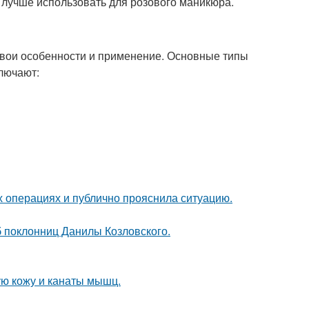
и лучше использовать для розового маникюра.
свои особенности и применение. Основные типы
ключают:
 операциях и публично прояснила ситуацию.
б поклонниц Данилы Козловского.
ю кожу и канаты мышц.