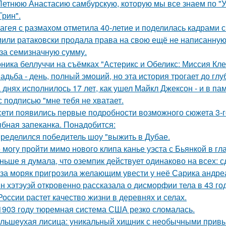
Летнюю Анастасию самбурскую, которую мы все знаем по "У
Грин".
агея с размахом отметила 40-летие и поделилась кадрами с
или ратаковски продала права на свою ещё не написанную к
 за семизначную сумму.
ника беллуччи на съёмках "Астерикс и Обеликс: Миссия Клео
адьба - день, полный эмоций, но эта история трогает до гл
 днях исполнилось 17 лет, как ушел Майкл Джексон - и в па
с подписью "мне тебя не хватает.
сети появились первые подробности возможного сюжета 3-го
бная запеканка. Понадобится:
ределился победитель шоу "выжить в Дубае.
 могу пройти мимо нового клипа канье уэста с Бьянкой в гл
ньше я думала, что оземпик действует одинаково на всех: сд
за моряк пригрозила желающим увести у неё Сарика андре
н хэтэуэй откровенно рассказала о дисморфии тела в 43 го
России растет качество жизни в деревнях и селах.
1903 году тюремная система США резко сломалась.
льшеухая лисица: уникальный хищник с необычными привы