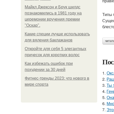
прави
Майкл Джексон и Брук шилдс
познакомились в 1981 году на
Типы 
церемонии вручения премии
Сущес
"Оскар".
блест
Какие специи лучше использовать
для вяления баклажанов
читат
Откройте для себя 5 элегантных
причесок для коротких волос
Пос
Как избежать ошибок при
похудении за 30 дней
1.
Окс
Фитнес-тренды 2023: что нового в
2.
Рац
мире спорта
3.
Ты 
4.
Ген
5.
Она
6.
Мно
7.
Это