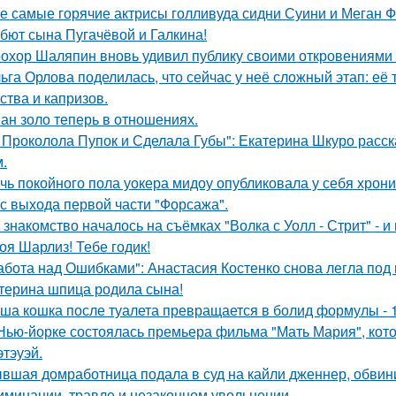
е самые горячие актрисы голливуда сидни Суини и Меган Ф
бют сына Пугачёвой и Галкина!
охор Шаляпин вновь удивил публику своими откровениями о
ьга Орлова поделилась, что сейчас у неё сложный этап: её
ства и капризов.
ан золо теперь в отношениях.
 Проколола Пупок и Сделала Губы": Екатерина Шкуро расск
.
чь покойного пола уокера мидоу опубликовала у себя хроник
 с выхода первой части "Форсажа".
 знакомство началось на съёмках "Волка с Уолл - Стрит" - и
оя Шарлиз! Тебе годик!
абота над Ошибками": Анастасия Костенко снова легла под 
терина шпица родила сына!
ша кошка после туалета превращается в болид формулы - 
Нью-йорке состоялась премьера фильма "Мать Мария", кот
этэуэй.
вшая домработница подала в суд на кайли дженнер, обвини
иминации, травле и незаконном увольнении.