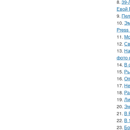
8.
39-
Евой 
9.
Пел
10.
Эм
Press
11.
Мо
12.
Св
13.
На
фото 
14.
В 
15.
Ры
16.
Оп
17.
Не
18.
Ра
19.
Ли
20.
Эн
21.
В 
22.
В 
23.
Бо