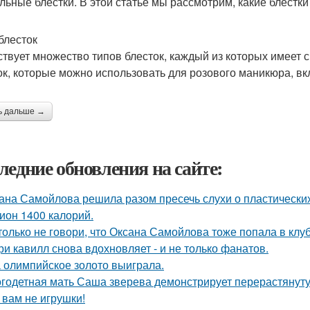
льные блестки. В этой статье мы рассмотрим, какие блестк
блесток
твует множество типов блесток, каждый из которых имеет 
ок, которые можно использовать для розового маникюра, в
ь дальше →
ледние обновления на сайте:
ана Самойлова решила разом пресечь слухи о пластических
ион 1400 калорий.
только не говори, что Оксана Самойлова тоже попала в клу
ри кавилл снова вдохновляет - и не только фанатов.
 олимпийское золото выиграла.
годетная мать Саша зверева демонстрирует перерастянуту
 вам не игрушки!