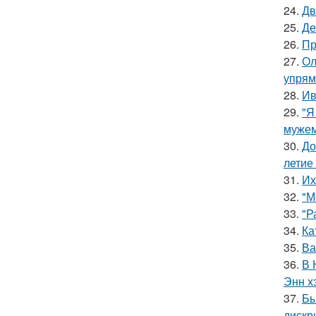
24.
Дв
25.
Де
26.
Пр
27.
Ол
упрям
28.
Ив
29.
"Я
мужем
30.
До
летие
31.
Их
32.
"М
33.
"Р
34.
Ка
35.
Ва
36.
В 
Энн х
37.
Бы
дискр