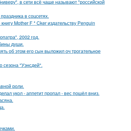
ниверу", в сети всё чаще называют "российской
 праздника в соцсетях.
нигу Mother F * Cker издательству Penguin
патра", 2002 год.
убины души.
мять об этом его сын выложил оч трогательное
 сезона "Уэнсдей".
авной роли.
елал укол - аппетит пропал - вес пошёл вниз.
асяна.
да.
чками.