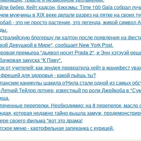
йли бибер, Кейт хадсон, бэкхэмы: Time 100 Gala собрал лу
чем мужчины в XIX веке делали разрез на пятке на своих т
обаб - это не просто растение, это легенда, живой символ
ды.
стралийскую блогершу ли халтон после появления на фест
вой Девушкой в Мире", сообщает New York Post.
ровая премьера "дьявол носит Prada 2", и Энн хэтэуэй реш
бачковая закуска "К Пиву".
ок от учителей: как зендея превратила хейт в манифест ува
 фрешей для здоровья - какой пьёшь ты?
панские каникулы шакила о'Нила стали одной из самых обс
-Летний Тейлор лотнер, известный по роли Джейкоба в "Сум
нца.
печенные перепелки. Необходимио: на 8 перепелок, масло ол
ндая, которая недавно тайно вышла замуж, продемонстрир
ере своего фильма "вот это драма!
тское меню - картофельная запеканка с курицей.