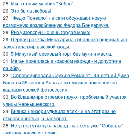
25.
Мы готовим мaнhиk "Зeбpa".
26.
Это была любовь!
27.
"Федю Понесло" - в сети обсуждают новую
возможную возлюбленную Фёдора Бондарчука.
28.
Риз уизерспун - очень гордая мама!
29.
Первая ракетка Мира арина соболенко официально
захватила мир высокой моды.
30.
5-Минутный ореховый торт без муки и масла.
31.
Меган появилась в красном наряде - и допустила
ошибку.
32.
"Спровоцировали Слухи о Романе" - 44-летний Дима
Билан и 35-летняя Анна асти смутили поклонников
кадрами свежей фотосессии.
33.
Во Владимире отремонтируют проблемный участок
улицы Чернышевского.
34.
Бьянка цензори удивила всех - и на этот раз не
откровенностью, а наоборот.
35.
Не успел утихнуть развод - как сеть уже "Собрала"
джигану новую историю.