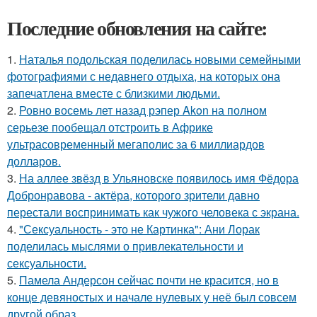
Последние обновления на сайте:
1.
Наталья подольская поделилась новыми семейными
фотографиями с недавнего отдыха, на которых она
запечатлена вместе с близкими людьми.
2.
Ровно восемь лет назад рэпер Akon на полном
серьезе пообещал отстроить в Африке
ультрасовременный мегаполис за 6 миллиардов
долларов.
3.
На аллее звёзд в Ульяновске появилось имя Фёдора
Добронравова - актёра, которого зрители давно
перестали воспринимать как чужого человека с экрана.
4.
"Сексуальность - это не Картинка": Ани Лорак
поделилась мыслями о привлекательности и
сексуальности.
5.
Памела Андерсон сейчас почти не красится, но в
конце девяностых и начале нулевых у неё был совсем
другой образ.