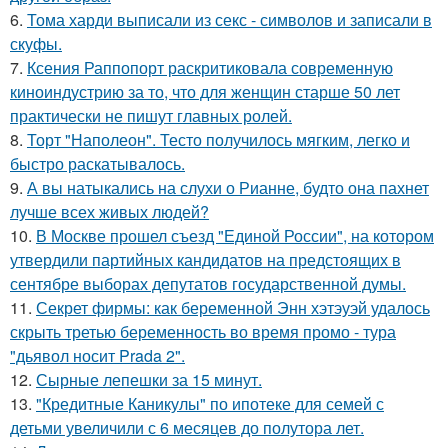
6.
Тома харди выписали из секс - символов и записали в
скуфы.
7.
Ксения Раппопорт раскритиковала современную
киноиндустрию за то, что для женщин старше 50 лет
практически не пишут главных ролей.
8.
Торт "Наполеон". Тесто получилось мягким, легко и
быстро раскатывалось.
9.
А вы натыкались на слухи о Рианне, будто она пахнет
лучше всех живых людей?
10.
В Москве прошел съезд "Единой России", на котором
утвердили партийных кандидатов на предстоящих в
сентябре выборах депутатов государственной думы.
11.
Секрет фирмы: как беременной Энн хэтэуэй удалось
скрыть третью беременность во время промо - тура
"дьявол носит Prada 2".
12.
Сырные лепешки за 15 минут.
13.
"Кредитные Каникулы" по ипотеке для семей с
детьми увеличили с 6 месяцев до полутора лет.