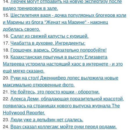
14.
Лерчек могут отправить на новую экспертизу после
видео тренировок в зале.
15.
Шестилетняя варя - дочка популярных блогеров коли
и Марины из блога "Женат на Марине" - наконец
добилась своего.
16.
Салат из свежей капусты с курицей.
17.
Чиабатта в духовке. Ингредиенты:
18.
Горшочек, варись. Обязательно попробуйте!
19.
Казахстанская прыгунья в высоту Елизавета
Матвеева устроила настоящий хаос в интернете - и это
ещё мягко сказано.
20.
Руки на стол! Дженнифер лопес выложила новые
максимально откровенные фото.
21.
Не бойтесь, это просто кошки - оборотни.
22.
Алекса Деми, обладающая поразительной красотой,
появилась на страницах нового выпуска журнала The
Hollywood Reporter.
23.
Люди уже а дельфин нет сдались.
24.
Врач сказал коллегам: мойте руки перед родами.