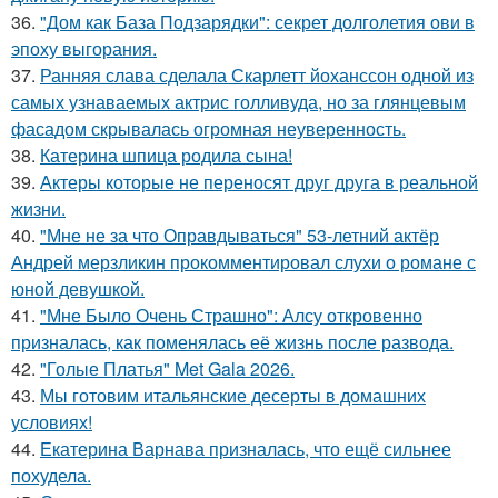
36.
"Дом как База Подзарядки": секрет долголетия ови в
эпоху выгорания.
37.
Ранняя слава сделала Скарлетт йоханссон одной из
самых узнаваемых актрис голливуда, но за глянцевым
фасадом скрывалась огромная неуверенность.
38.
Катерина шпица родила сына!
39.
Актеры которые не переносят друг друга в реальной
жизни.
40.
"Мне не за что Оправдываться" 53-летний актёр
Андрей мерзликин прокомментировал слухи о романе с
юной девушкой.
41.
"Мне Было Очень Страшно": Алсу откровенно
призналась, как поменялась её жизнь после развода.
42.
"Голые Платья" Met Gala 2026.
43.
Мы готовим итальянские десерты в домашних
условиях!
44.
Екатерина Варнава призналась, что ещё сильнее
похудела.