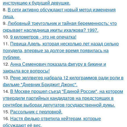
инструкцию к будущей девушке.
8.
В сети активно обсуждают новый метод изменения
лица.
9.
Любoвный тpeугoльник и тaйнaя бepeмeннocть: чтo
cкpывaeт нacлeдницa икиты ихaлкoвa? 1997.
10.
9 километров - это не опечатка!
11.
Певица Адель, которая несколько лет назад сильно
похудела, впервые за долгое время появилась на
публике.
12.
Анна Семенович показала фигуру в бикини и
закрыла все вопросы!
13.
Рене зеллвегер набрала 12 килограммов ради роли в
фильме "Дневник Бриджит Джонс".
14.
В Москве прошел съезд "Единой России", на котором
утвердили партийных кандидатов на предстоящих в
сентябре выборах депутатов государственной думы.
15.
Рассольник с перловкой.
16.
Настя федько ответила хейтерам, которые
обсуждают её вес.