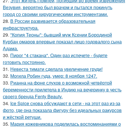
27.
Этот житель Помпей, погибший во время извержения
Везувия, вероятно был врачом и пытался покинуть
город со своими хирургическими инструментами.
28.
В России развивается образовательная
инфраструктура.
29.
"Копия Теоны": бывший муж Ксении Бородиной
Курбан омаров впервые показал лицо годовалого сына
Адама.
30.
Пирог "4 стaкана". Один раз испечете - будете
готовить постоянно.
31.
Невеста тимати сделала увеличение груди!
32.
Могила Робин гуда, умер: 8 ноября 1247.
33.
Рианна на фоне слухов о возможной четвёртой
беременности прилетела в Индию на вечеринку в честь
своего бренда Fenty Beauty.
34.
Ice Spice снова обсуждают в сети - на этот раз из-за
фото, где она показала фигуру без идеальных ракурсов
и жёсткой ретуши.
35.
Мария кожевникова поделилась воспоминаниями о