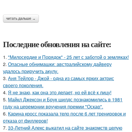
читать дальше →
Последние обновления на сайте:
1.
"Милосердие и Порядок" - 25 лет с заботой о земляках!
2.
Опасные обнимашки: австралийскому дайверу
удалось приручить акулу.
3.
Аня Тейлор - Джой - одна из самых ярких актрис
своего поколения.
4.
Я не знаю, как она это делает, но ей всё к лицу!
5.
Майкл Джексон и Брук шилдс познакомились в 1981
году на церемонии вручения премии "Оскар".
6.
Карина кросс показала тело после 6 лет тренировок и
отказа от филлеров!
7.
33-Летний Алекс выкатил на сайте знакомств целую