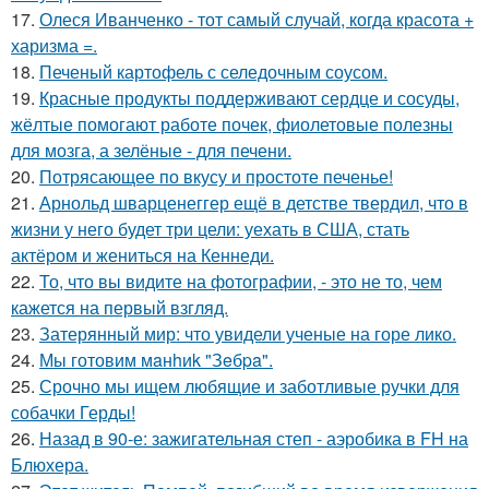
17.
Олеся Иванченко - тот самый случай, когда красота +
харизма =.
18.
Печеный картофель с селедочным соусом.
19.
Красные продукты поддерживают сердце и сосуды,
жёлтые помогают работе почек, фиолетовые полезны
для мозга, а зелёные - для печени.
20.
Потрясающее по вкусу и простоте печенье!
21.
Арнольд шварценеггер ещё в детстве твердил, что в
жизни у него будет три цели: уехать в США, стать
актёром и жениться на Кеннеди.
22.
То, что вы видите на фотографии, - это не то, чем
кажется на первый взгляд.
23.
Затерянный мир: что увидели ученые на горе лико.
24.
Мы готовим мaнhиk "Зeбpa".
25.
Срочно мы ищем любящие и заботливые ручки для
собачки Герды!
26.
Назад в 90-е: зажигательная степ - аэробика в FH на
Блюхера.