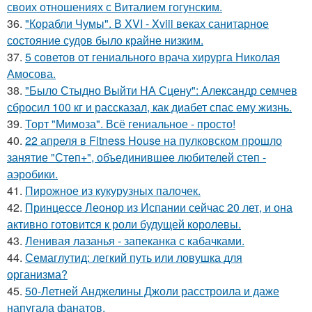
своих отношениях с Виталием гогунским.
36.
"Корабли Чумы". В XVI - Xviii веках санитарное
состояние судов было крайне низким.
37.
5 советов от гениального врача хирурга Николая
Амосова.
38.
"Было Стыдно Выйти НА Сцену": Александр семчев
сбросил 100 кг и рассказал, как диабет спас ему жизнь.
39.
Торт "Мимоза". Всё гениальное - просто!
40.
22 апреля в Fitness House на пулковском прошло
занятие "Степ+", объединившее любителей степ -
аэробики.
41.
Пирожное из кукурузных палочек.
42.
Принцессе Леонор из Испании сейчас 20 лет, и она
активно готовится к роли будущей королевы.
43.
Ленивая лазанья - запеканка с кабачками.
44.
Семаглутид: легкий путь или ловушка для
организма?
45.
50-Летней Анджелины Джоли расстроила и даже
напугала фанатов.