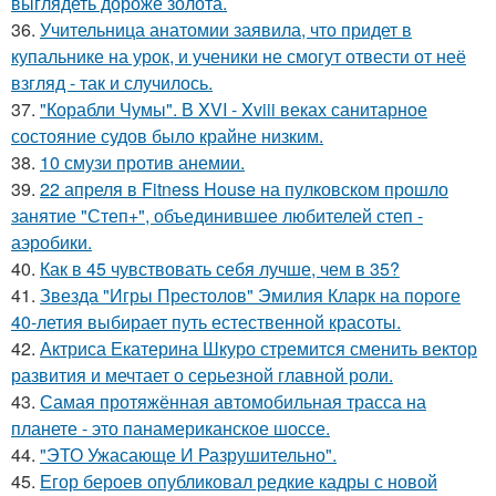
выглядеть дороже золота.
36.
Учительница анатомии заявила, что придет в
купальнике на урок, и ученики не смогут отвести от неё
взгляд - так и случилось.
37.
"Корабли Чумы". В XVI - Xviii веках санитарное
состояние судов было крайне низким.
38.
10 смузи против анемии.
39.
22 апреля в Fitness House на пулковском прошло
занятие "Степ+", объединившее любителей степ -
аэробики.
40.
Как в 45 чувствовать себя лучше, чем в 35?
41.
Звезда "Игры Престолов" Эмилия Кларк на пороге
40-летия выбирает путь естественной красоты.
42.
Актриса Екатерина Шкуро стремится сменить вектор
развития и мечтает о серьезной главной роли.
43.
Самая протяжённая автомобильная трасса на
планете - это панамериканское шоссе.
44.
"ЭТО Ужасающе И Разрушительно".
45.
Егор бероев опубликовал редкие кадры с новой