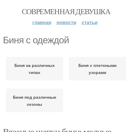
СОВРЕМЕННАЯ ДЕВУШКА
главная
новости
статьи
Биня с одеждой
Биня на различных
Биня с плетеными
типах
узорами
Биня под различные
сезоны
Вязаные шапки бини: модные