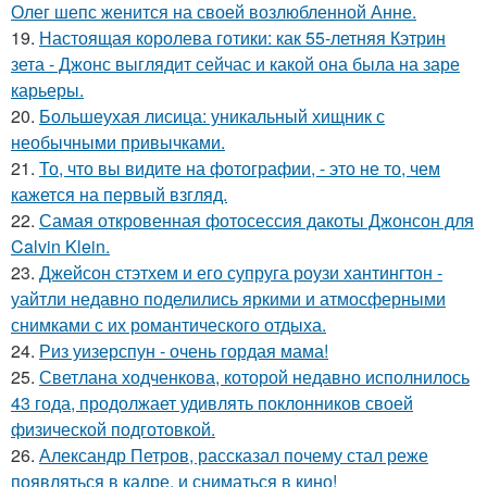
Олег шепс женится на своей возлюбленной Анне.
19.
Настоящая королева готики: как 55-летняя Кэтрин
зета - Джонс выглядит сейчас и какой она была на заре
карьеры.
20.
Большеухая лисица: уникальный хищник с
необычными привычками.
21.
То, что вы видите на фотографии, - это не то, чем
кажется на первый взгляд.
22.
Самая откровенная фотосессия дакоты Джонсон для
Calvin Klein.
23.
Джейсон стэтхем и его супруга роузи хантингтон -
уайтли недавно поделились яркими и атмосферными
снимками с их романтического отдыха.
24.
Риз уизерспун - очень гордая мама!
25.
Светлана ходченкова, которой недавно исполнилось
43 года, продолжает удивлять поклонников своей
физической подготовкой.
26.
Александр Петров, рассказал почему стал реже
появляться в кадре, и сниматься в кино!