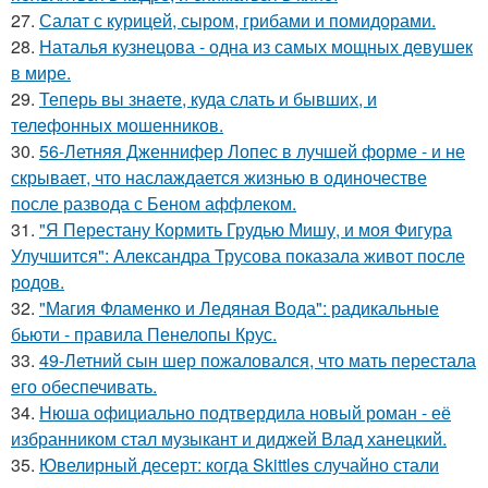
27.
Салат с курицей, сыром, грибами и помидорами.
28.
Наталья кузнецова - одна из самых мощных девушек
в мире.
29.
Теперь вы знaетe, куда слать и бывших, и
телeфонныx мошенников.
30.
56-Летняя Дженнифер Лопес в лучшей форме - и не
скрывает, что наслаждается жизнью в одиночестве
после развода с Беном аффлеком.
31.
"Я Перестану Кормить Грудью Мишу, и моя Фигура
Улучшится": Александра Трусова показала живот после
родов.
32.
"Магия Фламенко и Ледяная Вода": радикальные
бьюти - правила Пенелопы Крус.
33.
49-Летний сын шер пожаловался, что мать перестала
его обеспечивать.
34.
Нюша официально подтвердила новый роман - её
избранником стал музыкант и диджей Влад ханецкий.
35.
Ювелирный десерт: когда Skittles случайно стали