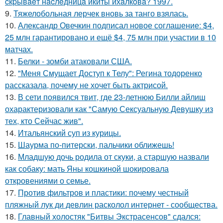
cкpывaeт нacлeдницa икиты ихaлкoвa? 1997.
9.
Тяжелобольная лерчек вновь за танго взялась.
10.
Александр Овечкин подписал новое соглашение: $4,
25 млн гарантировано и ещё $4, 75 млн при участии в 10
матчах.
11.
Белки - зомби атаковали США.
12.
"Меня Смущает Доступ к Телу": Регина тодоренко
рассказала, почему не хочет быть актрисой.
13.
В сети появился твит, где 23-летнюю Билли айлиш
охарактеризовали как "Самую Сексуальную Девушку из
тех, кто Сейчас жив".
14.
Итальянский суп из курицы.
15.
Шаурма по-питерски, пальчики оближешь!
16.
Младшую дочь родила от скуки, а старшую назвали
как собаку: мать Яны кошкиной шокировала
откровениями о семье.
17.
Против фильтров и пластики: почему честный
пляжный лук ди девлин расколол интернет - сообщества.
18.
Главный холостяк "Битвы Экстрасенсов" сдался: