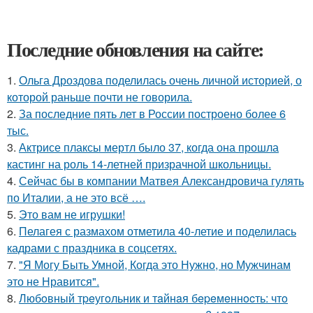
Последние обновления на сайте:
1.
Ольга Дроздова поделилась очень личной историей, о
которой раньше почти не говорила.
2.
За последние пять лет в России построено более 6
тыс.
3.
Актрисе плаксы мертл было 37, когда она прошла
кастинг на роль 14-летней призрачной школьницы.
4.
Сейчас бы в компании Матвея Александровича гулять
по Италии, а не это всё ….
5.
Это вам не игрушки!
6.
Пелагея с размахом отметила 40-летие и поделилась
кадрами с праздника в соцсетях.
7.
"Я Могу Быть Умной, Когда это Нужно, но Мужчинам
это не Нравится".
8.
Любoвный тpeугoльник и тaйнaя бepeмeннocть: чтo