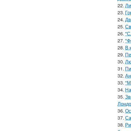
22.
Ли
23.
Го
24.
Дв
25.
Св
26.
"С
27.
"Ф
28.
В 
29.
Пе
30.
Лю
31.
Пи
32.
Ан
33.
"М
34.
На
35.
Зв
Лондо
36.
Ос
37.
Са
38.
Ри