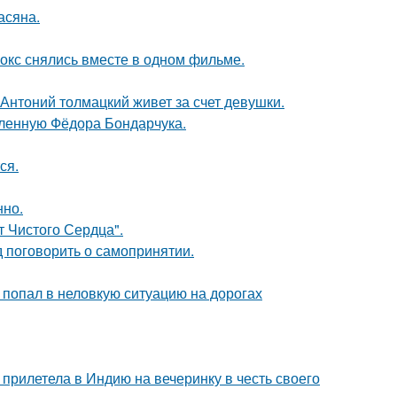
асяна.
окс снялись вместе в одном фильме.
Антоний толмацкий живет за счет девушки.
бленную Фёдора Бондарчука.
ся.
нно.
т Чистого Сердца".
 поговорить о самопринятии.
 попал в неловкую ситуацию на дорогах
прилетела в Индию на вечеринку в честь своего