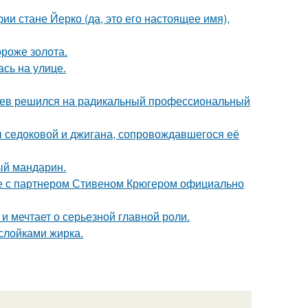
ии стане Йерко (да, это его настоящее имя),
ороже золота.
сь на улице.
аев решился на радикальный профессиональный
ы седоковой и джигана, сопровождавшегося её
ый мандарин.
те с партнером Стивеном Крюгером официально
и мечтает о серьезной главной роли.
ослойками жирка.