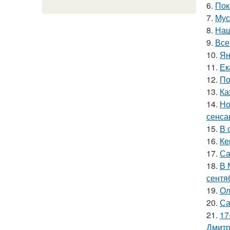
6.
Пок
7.
Мус
8.
Наш
9.
Все
10.
Ян
11.
Ек
12.
По
13.
Ка
14.
Но
сенса
15.
В 
16.
Ке
17.
Са
18.
В 
сентя
19.
Ол
20.
Са
21.
17
Дмитр