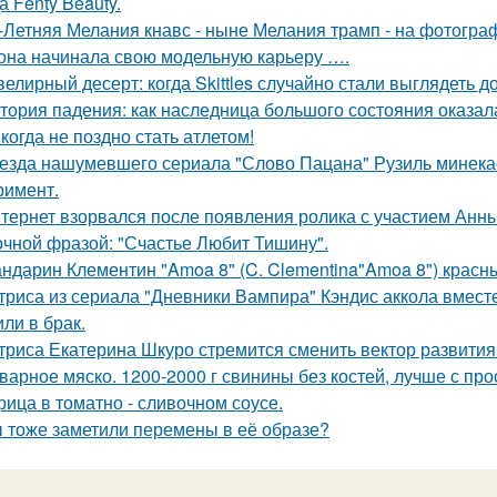
а Fenty Beauty.
-Летняя Мелания кнавс - ныне Мелания трамп - на фотограф
 она начинала свою модельную карьеру ….
елирный десерт: когда Skittles случайно стали выглядеть д
тория падения: как наследница большого состояния оказала
когда не поздно стать атлетом!
езда нашумевшего сериала "Слово Пацана" Рузиль минек
римент.
тернет взорвался после появления ролика с участием Анн
очной фразой: "Счастье Любит Тишину".
ндарин Клементин "Amoa 8" (C. Clementina"Amoa 8") красн
триса из сериала "Дневники Вампира" Кэндис аккола вмес
или в брак.
триса Екатерина Шкуро стремится сменить вектор развития 
варное мяско. 1200-2000 г свинины без костей, лучше с пр
рица в томатно - сливочном соусе.
 тоже заметили перемены в её образе?