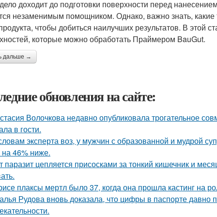
 дело доходит до подготовки поверхности перед нанесение
тся незаменимым помощником. Однако, важно знать, какие
 продукта, чтобы добиться наилучших результатов. В этой 
хностей, которые можно обработать Праймером BauGut.
ь дальше →
ледние обновления на сайте:
стасия Волочкова недавно опубликовала трогательное совм
ала в гости.
словам эксперта воз, у мужчин с образованной и мудрой су
 на 46% ниже.
т паразит цепляется присосками за тонкий кишечник и меся
ать.
рисе плаксы мертл было 37, когда она прошла кастинг на р
алья Рудова вновь доказала, что цифры в паспорте давно 
екательности.