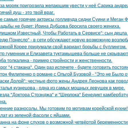
за моряк пригрозила желающим увести у неё Сарика андре
рячий душ - это твой враг.
е самые горячие актрисы голливуда сидни Суини и Меган Ф
адьбы не будет: Ирина Дубцова бросила своего жениха.
лишком Известный, Чтобы Работать в Сервисе": сын децла 
едю Понесло" - в сети обсуждают новую возможную возлю
южной Корее придумали свой вариант борьбы с буллингом.
тр гуменник и Елизавета туктамышева больше не скрывают
ба толкалина - пример стройности и женственности.
рог "4 стaкана". Один раз испечете - будете готовить постоя
тон Филипенко о романе с Ольгой Бузовой - "Это не Было о
аски Долой": честные фото жены Андрея Леонова как повод
талья кузнецова - одна из самых мощных девушек в мире.
езда "Доктора Стрэнджа" и "Шерлока" Бенедикт камбербэтч
на.
енние разносолы. Мы готовим по мотивам корейской кухни!
лат из зеленой фасоли с яйцами.
анна на фоне слухов о возможной четвёртой беременности 