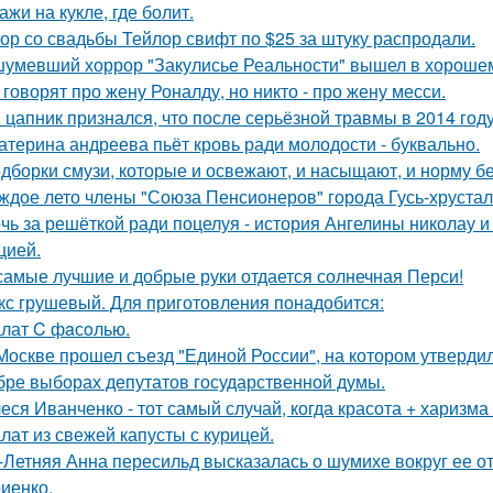
ажи на кукле, где болит.
ор со свадьбы Тейлор свифт по $25 за штуку распродали.
умевший хоррор "Закулисье Реальности" вышел в хорошем
 говорят про жену Роналду, но никто - про жену месси.
 цапник признался, что после серьёзной травмы в 2014 го
атерина андреева пьёт кровь ради молодости - буквально.
дборки смузи, которые и освежают, и насыщают, и норму бе
ждое лето члены "Союза Пенсионеров" города Гусь-хруста
чь за решёткой ради поцелуя - история Ангелины николау и
цией.
самые лучшие и добрые руки отдается солнечная Перси!
кс грушевый. Для приготовления понадобится:
лат C фaсoлью.
Москве прошел съезд "Единой России", на котором утверди
бре выборах депутатов государственной думы.
еся Иванченко - тот самый случай, когда красота + харизма 
лат из свежей капусты с курицей.
-Летняя Анна пересильд высказалась о шумихе вокруг ее 
иенко.