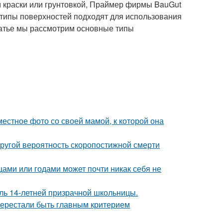
м краски или грунтовкой, Праймер фирмы BauGut
 типы поверхностей подходят для использования
статье мы рассмотрим основные типы
естное фото со своей мамой, к которой она
пругой вероятность скоропостижной смерти
цами или годами может почти никак себя не
оль 14-летней призрачной школьницы.
перестали быть главным критерием