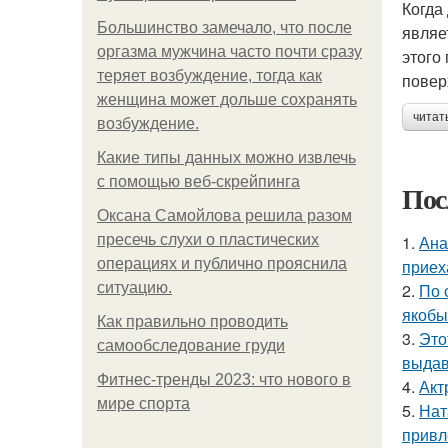
Когда
Большинство замечало, что после
являе
оргазма мужчина часто почти сразу
этого
теряет возбуждение, тогда как
повер
женщина может дольше сохранять
читат
возбуждение.
Какие типы данных можно извлечь
с помощью веб-скрейпинга
Пос
Оксана Самойлова решила разом
пресечь слухи о пластических
1.
Ана
операциях и публично прояснила
приех
ситуацию.
2.
По 
якобы
Как правильно проводить
3.
Это
самообследование груди
выдав
Фитнес-тренды 2023: что нового в
4.
Акт
мире спорта
5.
Нат
привл