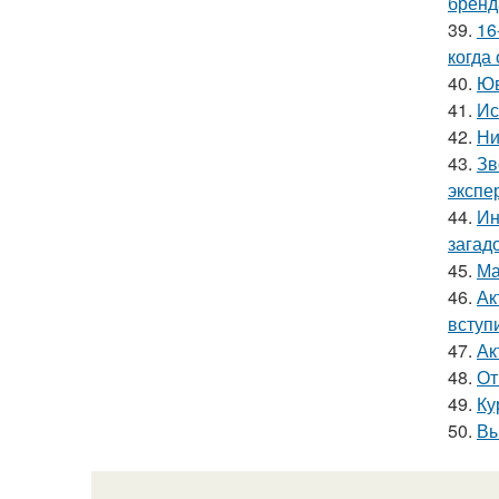
бренд
39.
16
когда
40.
Юв
41.
Ис
42.
Ни
43.
Зв
экспе
44.
Ин
загад
45.
Ма
46.
Ак
вступ
47.
Ак
48.
От
49.
Ку
50.
Вы