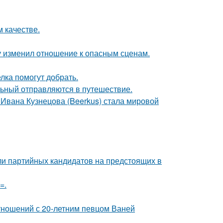
 качестве.
ду изменил отношение к опасным сценам.
лка помогут добрать.
льный отправляются в путешествие.
 Ивана Кузнецова (Beerkus) стала мировой
ли партийных кандидатов на предстоящих в
=.
отношений с 20-летним певцом Ваней