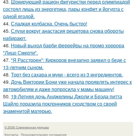
43.
Шокирующий рацион фигуристки перед олимпиадой
состоял лишь из энергетика, пары конфет и йогурта с
одной ягодой.
44.
Сладкая колбаска. Очень быстро!
45.
Слухи вокруг анастасия решетова снова обороты
набирают.
46.
Новый выход барби феррейры на промо хоррора
"Лицо Смерти".
47.
"Я Расстроен": Киркоров внезапно заявил о беде с
13-летним сыном.
48.
Торт без сахара и муки - всего из 3 ингредиентов.
49.
Дочь Виктории Бони уже начала проявлять интерес к
автомобилям и даже попросила у мамы машину!
50.
19-Летняя дочь Анджелины Джоли и Брэда питта
Шайло поразила поклонников сходством со своей
знаменитой матерью.
© 2026 Современная девушка
Контакты
Пользовательское соглашение