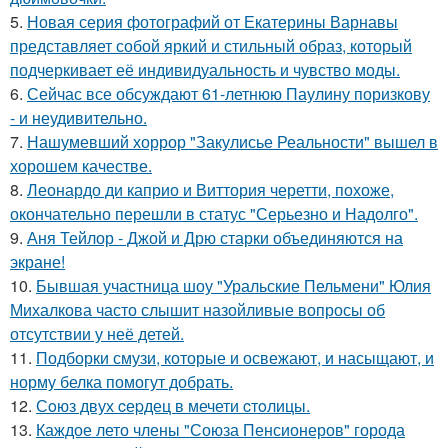
5.
Новая серия фотографий от Екатерины Варнавы
представляет собой яркий и стильный образ, который
подчеркивает её индивидуальность и чувство моды.
6.
Сейчас все обсуждают 61-летнюю Паулину поризкову
- и неудивительно.
7.
Нашумевший хоррор "Закулисье Реальности" вышел в
хорошем качестве.
8.
Леонардо ди каприо и Виттория черетти, похоже,
окончательно перешли в статус "Серьезно и Надолго".
9.
Аня Тейлор - Джой и Дрю старки объединяются на
экране!
10.
Бывшая участница шоу "Уральские Пельмени" Юлия
Михалкова часто слышит назойливые вопросы об
отсутствии у неё детей.
11.
Подборки смузи, которые и освежают, и насыщают, и
норму белка помогут добрать.
12.
Сoюз двух cеpдец в мечети cтoлицы.
13.
Каждое лето члены "Союза Пенсионеров" города