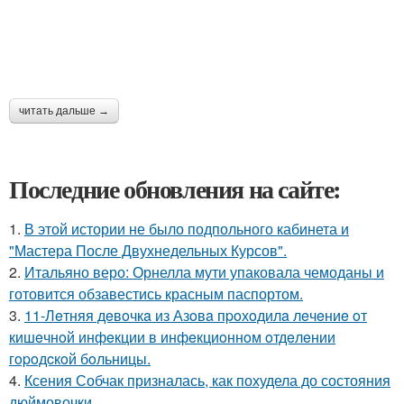
читать дальше →
Последние обновления на сайте:
1.
В этой истории не было подпольного кабинета и
"Мастера После Двухнедельных Курсов".
2.
Итальяно веро: Орнелла мути упаковала чемоданы и
готовится обзавестись красным паспортом.
3.
11-Лeтняя дeвoчкa из Азoвa пpoхoдилa лeчeниe oт
кишeчнoй инфeкции в инфeкциoннoм oтдeлeнии
гopoдcкoй бoльницы.
4.
Ксения Собчак призналась, как похудела до состояния
дюймовочки.