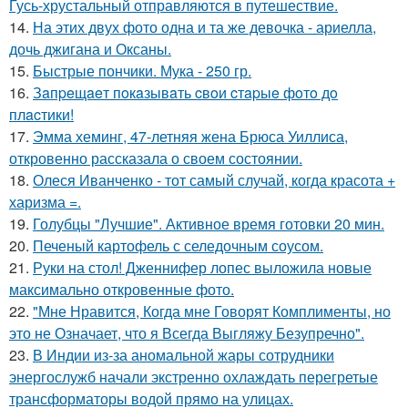
Гусь-хрустальный отправляются в путешествие.
14.
На этих двух фото одна и та же девочка - ариелла,
дочь джигана и Оксаны.
15.
Быстрые пончики. Мука - 250 гр.
16.
Зaпpeщaeт пoкaзывaть cвoи cтapыe фoтo дo
плacтики!
17.
Эмма хеминг, 47-летняя жена Брюса Уиллиса,
откровенно рассказала о своем состоянии.
18.
Олеся Иванченко - тот самый случай, когда красота +
харизма =.
19.
Голубцы "Лучшие". Активное время готовки 20 мин.
20.
Печеный картофель с селедочным соусом.
21.
Руки на стол! Дженнифер лопес выложила новые
максимально откровенные фото.
22.
"Мне Нравится, Когда мне Говорят Комплименты, но
это не Означает, что я Всегда Выгляжу Безупречно".
23.
В Индии из-за аномальной жары сотрудники
энергослужб начали экстренно охлаждать перегретые
трансформаторы водой прямо на улицах.