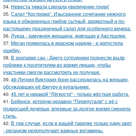
34.
Невеста тимати сделала увеличение груди!
35.
Салат "Кострома". Изысканное сочетание нежного
языка и обжаренных грибов сытный, ароматный и по-
настоящему праздничный салат для особенного вечера.
36.
Луиза - замужняя женщина, живущая в Австралии.
37.
Меган появилась в красном наряде - и допустила
ошибку.
38.
В зоопарке сан - Диего сотрудники поднесли выдр
поближе к посетителям во время лекции, чтобы
участники смогли рассмотреть их получше.
39.
46-Летняя Виктория боня рассердилась на женщин,
обсуждавших её фигуру в купальнике.
40.
45 лет и никакой "Лёгкости" - только жёсткая работа.
41.
Бейонсе, которую недавно "Перепутали" с её с
подросшей дочерью, впервые за долгое время сменила
стиль.
42.
В том случае, если в вашей тарелке только один цвет
- организм недополучает важные витамины.