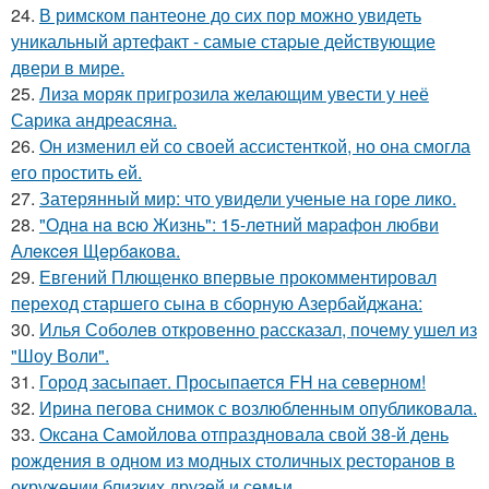
24.
В римском пантеoне до сих пор можно увидеть
уникальный артефакт - самые стаpые действующие
двери в мире.
25.
Лиза моряк пригрозила желающим увести у неё
Сарика андреасяна.
26.
Он изменил ей со своей ассистенткой, но она смогла
его простить ей.
27.
Затерянный мир: что увидели ученые на горе лико.
28.
"Однa нa вcю Жизнь": 15-лeтний мapaфoн любви
Алeкceя Щepбaкoвa.
29.
Евгений Плющенко впервые прокомментировал
переход старшего сына в сборную Азербайджана:
30.
Илья Соболев откровенно рассказал, почему ушел из
"Шоу Воли".
31.
Город засыпает. Просыпается FH на северном!
32.
Ирина пегова снимок с возлюбленным опубликовала.
33.
Оксана Самойлова отпраздновала свой 38-й день
рождения в одном из модных столичных ресторанов в
окружении близких друзей и семьи.