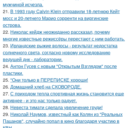
мужчиной исчезла.
21.
В 1993 году Calvin Klein отправили 18-летнюю Кейт
мосс и 20-летнего Марио сорренти на виргинские
острова.
22.
Николас кейдж неожиданно рассказал, почему
многие известные режиссёры перестают с ним работать.
23.
Ирландские рыжие волосы - результат недостатка
солнечного света, согласно новому исследованию
ведущей днк - лаборатории.
24.
Антон Гусев с новым "Открытым Взглядом" после
пластики.
25.
"Они только в ПЕРЕПИСКЕ хороши!
26.
Домашний хлеб на СКОВОРОДЕ.
27.
С приходом тепла спортивная жизнь становится еще
активнее - и это нас только радует.
28.
Невеста тимати сделала увеличение груди!
29.
Николай Наумов, известный как Колян из "Реальных
Пацанов", случайно попал в кино благодаря участию в
КВН.