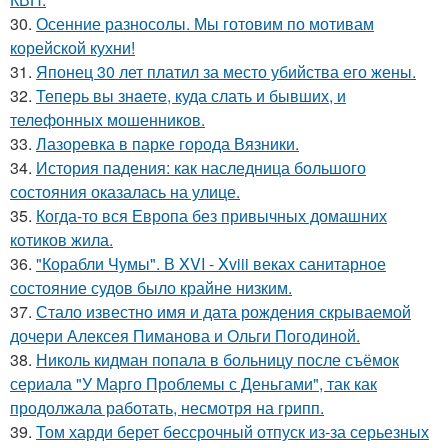
30.
Осенние разносолы. Мы готовим по мотивам
корейской кухни!
31.
Японец 30 лет платил за место убийства его жены.
32.
Теперь вы знaетe, куда слать и бывших, и
телeфонныx мошенников.
33.
Лазоревка в парке города Вязники.
34.
История падения: как наследница большого
состояния оказалась на улице.
35.
Когда-то вся Европа без привычных домашних
котиков жила.
36.
"Корабли Чумы". В XVI - Xviii веках санитарное
состояние судов было крайне низким.
37.
Стало известно имя и дата рождения скрываемой
дочери Алексея Пиманова и Ольги Погодиной.
38.
Николь кидман попала в больницу после съёмок
сериала "У Марго Проблемы с Деньгами", так как
продолжала работать, несмотря на грипп.
39.
Том харди берет бессрочный отпуск из-за серьезных