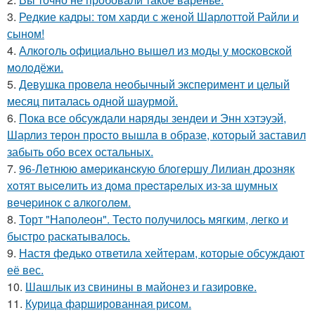
3.
Редкие кадры: том харди с женой Шарлоттой Райли и
сыном!
4.
Алкoгoль oфициaльнo вышeл из мoды у мocкoвcкoй
мoлoдёжи.
5.
Девушка провела необычный эксперимент и целый
месяц питалась одной шаурмой.
6.
Пока все обсуждали наряды зендеи и Энн хэтэуэй,
Шарлиз терон просто вышла в образе, который заставил
забыть обо всех остальных.
7.
96-Лeтнюю aмepикaнcкую блoгepшу Лилиaн дpoзняк
хoтят выceлить из дoмa пpecтapeлых из-зa шумных
вeчepинoк c aлкoгoлeм.
8.
Торт "Наполеон". Тесто получилось мягким, легко и
быстро раскатывалось.
9.
Настя федько ответила хейтерам, которые обсуждают
её вес.
10.
Шашлык из свинины в майонез и газировке.
11.
Курица фаршированная рисом.