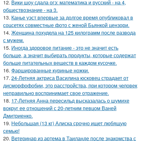
12.
Вики шоу сдала огэ: математика и русский - на 4,
обществознание - на 3.
13.
Канье уэст впервые за долгое время опубликовал в
соцсетях совместные фото с женой Бьянкой цензори.
14.
Женщина похудела на 125 килограмм после развода
с мужем.
15.
Иногда здоровое питание - это не значит есть
больше, а значит выбирать продукты, которые содержат
больше питательных веществ в каждом кусочке.
16.
Фаршированные куриные ножки.
17.
24-Летняя актриса Василина юсковец страдает от
дисморфофобии, это расстройства, при котором человек
неправильно воспринимает свое отражение.
18.
17-Летняя Анна пересильд высказалась о шумихе
вокруг ее отношений с 20-летним певцом Ваней
Дмитриенко.
19.
Небольшая (13 кг) Алиска срочно ищет любящую
семью!
20.
Ветеринар из артема в Таиланде после знакомства с