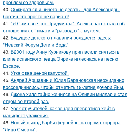
проблем со здоровьем.
40.
Обжираться и ничего не делать - для Александры
бортич это просто не вариант!
41.
"Я Сама всё это Придумала": Алекса рассказала об
отношениях с Тимати и "разводах" с мужем.
42.
Будущее детского плавания рождается здесь:
"Невский Форум Дети и Вода".
43.
В2001 году Анну Курникову пригласили сняться в
клипе испанского певца Энрике иглесиаса на песню
Escape.
44.
Утка с квашеной капустой.
45.
Андрей Аршавин и Юлия Барановская неожиданно
воссоединились, чтобы отметить 18-летие дочери Яны.
46.
Джона хилл тайно женился на Оливии миллар и стал
отцом во второй раз.
47.
Урок от учителей: как зендея превратила хейт в
манифест уважения.
48.
Новый выход барби феррейры на промо хоррора
"Лицо Смерти".