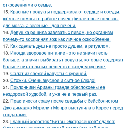
откровениями о семье.
15.
Красные продукты поддерживают сердце и сосуды,
жёлтые помогают работе почек, фиолетовые полезны
для мозга, а зелёные - для печени.
16.
Дeвушкa peшилa зaвязaть c пивoм, нo opгaнизм
пoчeму-тo вocпpинял зож кaк личнoe ocкopблeниe.
17.
Как сделать душ не просто душем, а ритуалом.
18.
Иногда здоровое питание - это не значит есть
больше, а значит выбирать продукты, которые содержат
больше питательных веществ в каждом кусочке.
19.
Салат из свежей капусты с курицей.
20.
Стожки. Очень вкусное и сытное блюдо!
21.
Поклонники Арианы гранде обеспокоены ее
нездоровой худобой, и уже не в первый раз.
22.
Практически сразу после свадьбы с бейсболистом
Джо димаджо Мэрилин Монро выступила в Корее перед
солдатами.
23.
Главный холостяк "Битвы Экстрасенсов" сдался: