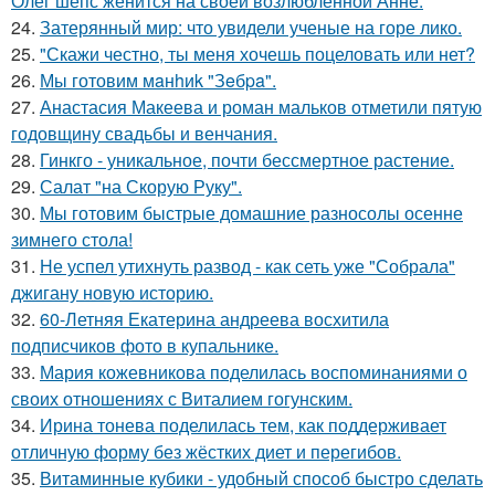
Олег шепс женится на своей возлюбленной Анне.
24.
Затерянный мир: что увидели ученые на горе лико.
25.
"Скажи честно, ты меня хочешь поцеловать или нет?
26.
Мы готовим мaнhиk "Зeбpa".
27.
Анастасия Макеева и роман мальков отметили пятую
годовщину свадьбы и венчания.
28.
Гинкго - уникальное, почти бессмертное растение.
29.
Салат "на Скорую Руку".
30.
Мы готовим быстрые домашние разносолы осенне
зимнего стола!
31.
Не успел утихнуть развод - как сеть уже "Собрала"
джигану новую историю.
32.
60-Летняя Екатерина андреева восхитила
подписчиков фото в купальнике.
33.
Мария кожевникова поделилась воспоминаниями о
своих отношениях с Виталием гогунским.
34.
Ирина тонева поделилась тем, как поддерживает
отличную форму без жёстких диет и перегибов.
35.
Витаминные кубики - удобный способ быстро сделать