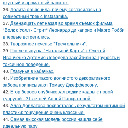
вкусный и ароматный напиток.
36.
Лолита объяснила, почему согласилась на
совместный трек с Instasamka.
37.
Двенадцать лет назад во время съёмок фильма
"Волк с Уолл - Стрит" Леонардо ди каприо и Марго Робби
впервые встретились.
38.
Творожное печенье "Треугольники".
39.
После выпуска "Натальной Карты" с Олесей
Иванченко Артемия Лебедева захейтили за грубость и
токсичное поведение.
40.
Глазунья в кабачках.
41.
Изобретение такого волнистого декоративного
забора приписывают Томасу Джефферсону.
42.
Егор бероев опубликовал редкие кадры с новой
супругой - 21-летней Анной Панкратовой.
43.
Алла Довлатова похвасталась результатом интимной
пластики: "ощущения очень классные!
44.
Самая высокая модель россии нашла себе
идеальную пару.