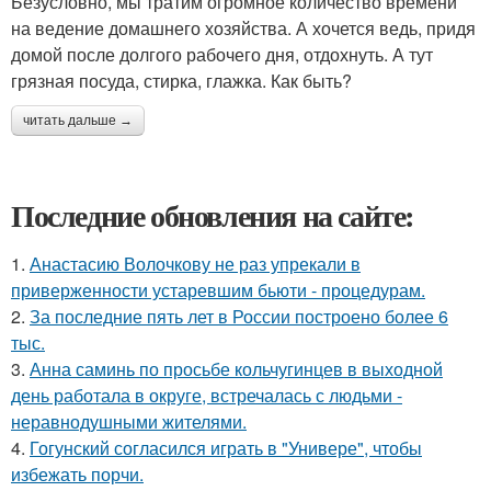
Безусловно, мы тратим огромное количество времени
на ведение домашнего хозяйства. А хочется ведь, придя
домой после долгого рабочего дня, отдохнуть. А тут
грязная посуда, стирка, глажка. Как быть?
читать дальше →
Последние обновления на сайте:
1.
Анастасию Волочкову не раз упрекали в
приверженности устаревшим бьюти - процедурам.
2.
За последние пять лет в России построено более 6
тыс.
3.
Анна саминь по просьбе кольчугинцев в выходной
день работала в округе, встречалась с людьми -
неравнодушными жителями.
4.
Гогунский согласился играть в "Универе", чтобы
избежать порчи.