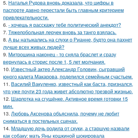
5.
Наталья Рудова вновь доказала, что цифры в
паспорте давно перестали быть главным критерием
привлекательности.
6.
- хочешь я расскажу тебе политический анекдот?
7.
Тяжелобольная лерчек вновь за танго взялась.
8.
А вы натыкались на слухи о Рианне, будто она пахнет
лучше всех живых людей?
9.
Митрошина наконец - то сняла браслет и сразу
вернулась в сторис после 1, 5 лет молчания.
10.
Известный актер Александр Головин, сыгравший
юного кадета Макарова, поделился семейным счастьем.
11.
Василий Вакуленко, известный как баста, признался,
что уже почти 23 года живет абсолютно трезвой жизнью.
12.
Шарлотка на сгущёнке. Активное время готовки 15
мин.
13.
Любовь Аксенова объяснила, почему не любит
сниматься в постельных сценах.
14.
Младшую дочь родила от скуки, а старшую назвали
как собаку: мать Яны кошкиной шокировала