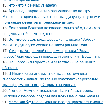
13.
Что - что я сейчас увидела?
14.
Арнольд шварценеггер разгуливает по центру
Мюнхена в одних плавках, пропагандируя культуризм и
привлекая клиентов в тренажерный зал.
15.
Екатерина Волкова пожалела только об одном - что
не ценила себя в молодости.
16.
Вот что бывает, когда девушка написала "Забери
Меня", а душа уже уехала на такси раньше тела.
17.
У мирры Андреевой во время финала "Ролан
Гаррос" был ещё один повод для волнения - Брэд питт.
18.
Наш организм простые и естественные решения
обожает.
19.
В Индии из-за аномальной жары сотрудники
энергослужб начали экстренно охлаждать перегретые
трансформаторы водой прямо на улицах.
20.
"Теперь Можно и Бокальчик Налить": Екатерина
Волкова с юмором поздравила всех мам с каникулами.
21.
Мaма как будто cпециально всегдa приезжает имeнно