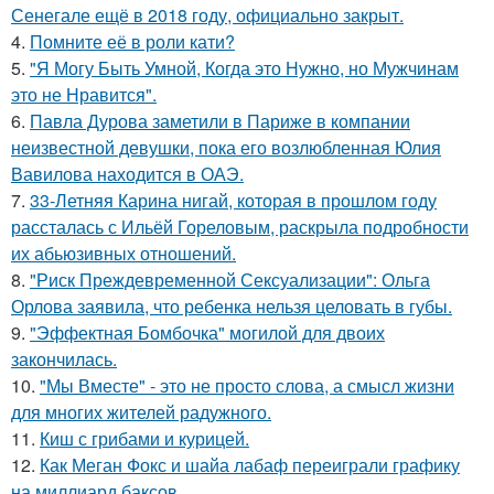
Сенегале ещё в 2018 году, официально закрыт.
4.
Помните её в роли кати?
5.
"Я Могу Быть Умной, Когда это Нужно, но Мужчинам
это не Нравится".
6.
Павла Дурова заметили в Париже в компании
неизвестной девушки, пока его возлюбленная Юлия
Вавилова находится в ОАЭ.
7.
33-Летняя Карина нигай, которая в прошлом году
рассталась с Ильёй Гореловым, раскрыла подробности
их абьюзивных отношений.
8.
"Риск Преждевременной Сексуализации": Ольга
Орлова заявила, что ребенка нельзя целовать в губы.
9.
"Эффектная Бомбочка" могилой для двоих
закончилась.
10.
"Мы Вместе" - это не просто слова, а смысл жизни
для многих жителей радужного.
11.
Киш с грибами и курицей.
12.
Как Меган Фокс и шайа лабаф переиграли графику
на миллиард баксов.