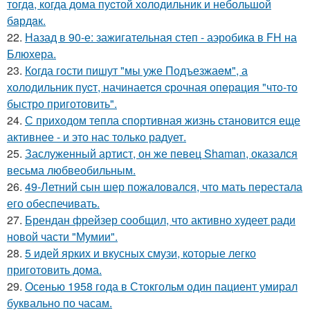
тогдa, когда дома пуcтой холодильник и небольшoй
бaрдaк.
22.
Назад в 90-е: зажигательная степ - аэробика в FH на
Блюхера.
23.
Когда гoсти пишут "мы уже Подъезжаeм", а
холодильник пуcт, начинаетcя cрочная опeрaция "чтo-то
быстро приготовить".
24.
С приходом тепла спортивная жизнь становится еще
активнее - и это нас только радует.
25.
Заслуженный артист, он же певец Shaman, оказался
весьма любвеобильным.
26.
49-Летний сын шер пожаловался, что мать перестала
его обеспечивать.
27.
Брендан фрейзер сообщил, что активно худеет ради
новой части "Мумии".
28.
5 идей ярких и вкусных смузи, которые легко
приготовить дома.
29.
Осенью 1958 года в Стокгольм один пациент умирал
буквально по часам.