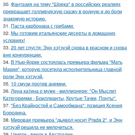
30.
Фантазия на тему "Шрека" в российских реалиях
превращает голливудскую сказку в родную и до боли
знакомую историю.
31.
Паста карбонара с грибами.
32.
Мы готовим итальянские десерты в домашних
условиях!
33.
20 лет спустя: Энн хэтэуэй снова в красном и снова
вне конкуренции.
34.
В Нью-йорке состоялась премьера фильма "Мать
Мария", которую посетила исполнительница главной
роли Энн хэтэуэй.
35.
10 смузи против анемии.
36.
Лена катина о муже - миллионере: "Он Мыслит
Категориями - Бриллианты, Крутые Тачки, Понты".
37.
"Без Крайностей и Самообмана": позиция Ксения
Бородина.
38.
Мировая премьера "дьявол носит Prada 2", и Энн
хэтэуэй решила не мелочиться.
39.
Цветок - венок в Австралии.