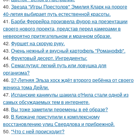
40.
Звезда "Игры Престолов" Эмилия Кларк на пороге
40-летия выбирает путь естественной красоты.
41.
Барби Феррейра произвела фурор на презентации
своего нового проекта, представ перед камерами в
невероятно притягательном и мрачном образе.
42.
Фуршет на скорую руку.
43.
Очень нежный и вкусный картофель "Романофф".
44.
Фруктовый десерт. Ингредиенты:
45.
Семаглутид: легкий путь или ловушка для
организма?
46.
37-Летняя Эльза хоск ждёт второго ребёнка от своего
жениха тома Дейли.
47.
Испанские каникулы шакила о'Нила стали одной из
самых обсуждаемых тем в интернете.
48.
Вы тоже заметили перемены в её образе?
49.
В Киржаче приступили к комплексному
восстановлению улиц Свердлова и прибрежной.
50.
"Что с ней происходит?