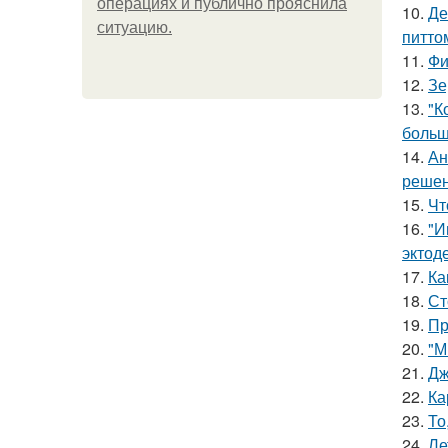
операциях и публично прояснила
10.
Де
ситуацию.
питто
11.
Фи
12.
Зе
13.
"К
больш
14.
Ан
решен
15.
Чт
16.
"И
эктод
17.
Ка
18.
Ст
19.
Пр
20.
"М
21.
Дж
22.
Ка
23.
То
24.
Ле