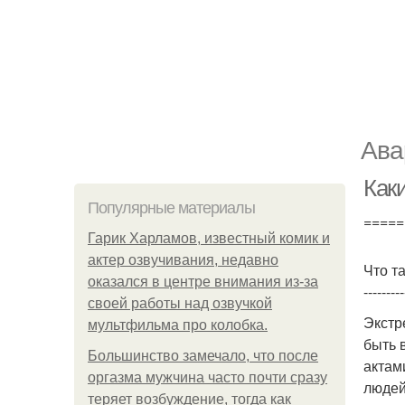
Ава
Как
Популярные материалы
=====
Гарик Харламов, известный комик и
актер озвучивания, недавно
Что т
оказался в центре внимания из-за
---------
своей работы над озвучкой
Экстр
мультфильма про колобка.
быть 
Большинство замечало, что после
актам
оргазма мужчина часто почти сразу
людей
теряет возбуждение, тогда как