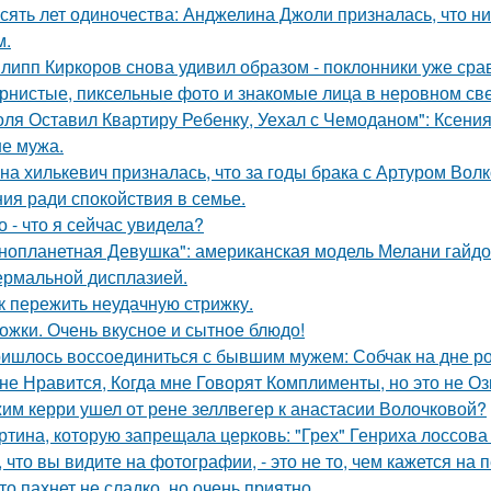
сять лет одиночества: Анджелина Джоли призналась, что ни
м.
липп Киркоров снова удивил образом - поклонники уже сра
рнистые, пиксельные фото и знакомые лица в неровном свет
оля Оставил Квартиру Ребенку, Уехал с Чемоданом": Ксени
е мужа.
на хилькевич призналась, что за годы брака с Артуром Вол
ия ради спокойствия в семье.
о - что я сейчас увидела?
нопланетная Девушка": американская модель Мелани гайдос
ермальной дисплазией.
к пережить неудачную стрижку.
ожки. Очень вкусное и сытное блюдо!
ишлось воссоединиться с бывшим мужем: Собчак на дне р
не Нравится, Когда мне Говорят Комплименты, но это не Оз
им керри ушел от рене зеллвегер к анастасии Волочковой?
ртина, которую запрещала церковь: "Грех" Генриха лоссова (1
, что вы видите на фотографии, - это не то, чем кажется на 
то пахнет не сладко, но очень приятно.