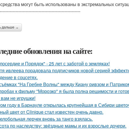
 средства могут быть использованы в экстремальных ситуа
--------------------------------------------------------
ь дальше →
ледние обновления на сайте:
лосердие и Порядок" - 25 лет с заботой о земляках!
тя ивлеева порадовала подписчиков новой серией эффектны
дение в соцсетях.
съёмках "На Гребне Волны" между Киану ривзом и Патрико
пробах к фильму "Морозко" я была полна решимости и готов
 вам не игрушки!
том году в Барнауле открылась крупнейшая в Сибири цвето
ный цвет от Clinique стал известен очень давно.
елобольная лерчек вновь за танго взялась.
сота по наследству: звёздные мамы и их взрослые дочери.