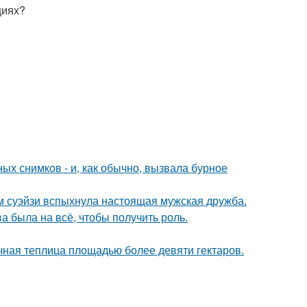
циях?
х снимков - и, как обычно, вызвала бурное
м суэйзи вспыхнула настоящая мужская дружба.
а была на всё, чтобы получить роль.
чная теплица площадью более девяти гектаров.