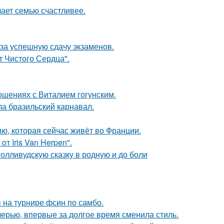
лает семью счастливее.
 за успешную сдачу экзаменов.
т Чистого Сердца".
шениях с Виталием гогунским.
ла бразильский карнавал.
ю, которая сейчас живёт во Франции.
т Iris Van Herpen".
олливудскую сказку в родную и до боли
 на турнире фсин по самбо.
черью, впервые за долгое время сменила стиль.