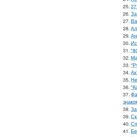
25.
37
26.
За
27.
Ва
28.
Ал
29.
Ан
30.
Ис
31.
"8
32.
Ма
33.
"Р
34.
Ак
35.
Не
36.
"К
37.
Фа
знако
38.
За
39.
Ск
40.
Сп
41.
Бе