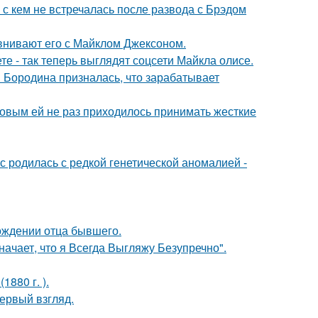
 с кем не встречалась после развода с Брэдом
внивают его с Майклом Джексоном.
е - так теперь выглядят соцсети Майкла олисе.
я Бородина призналась, что зарабатывает
ковым ей не раз приходилось принимать жесткие
 родилась с редкой генетической аномалией -
ождении отца бывшего.
начает, что я Всегда Выгляжу Безупречно".
880 г. ).
первый взгляд.