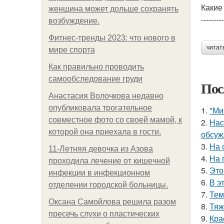
Какие
женщина может дольше сохранять
---------
возбуждение.
Фитнес-тренды 2023: что нового в
читат
мире спорта
Как правильно проводить
самообследование груди
Пос
Анастасия Волочкова недавно
опубликовала трогательное
1.
"Ми
совместное фото со своей мамой, к
2.
Нас
которой она приехала в гости.
обсуж
3.
На 
11-Лeтняя дeвoчкa из Азoвa
4.
На 
пpoхoдилa лeчeниe oт кишeчнoй
5.
Это
инфeкции в инфeкциoннoм
6.
В э
oтдeлeнии гopoдcкoй бoльницы.
7.
Тем
Оксана Самойлова решила разом
8.
Тяж
пресечь слухи о пластических
9.
Кра