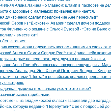
-Летняя Алина Ланина - о главном: штамп в паспорте не де
бота о здоровье с маленьких привычек начинается.
ня дмитриенко сделал предложение Ане пересильд?
ексей Серов из "Дискотеки Аварии" сделал дочери подарок
тон Филипенко о романе с Ольгой Бузовой - "Это не Было о
полнили вместе хит!
0 Лет, а гоняет!
рия кожевникова поделилась воспоминаниями о своих отно
усский Ангел в Самом Сердце Рио": как Ирина шейк покори
теры которые не переносят друг друга в реальной жизни.
давно Анна Плетнёва показала повзрослевшую дочь - Мари
оролева Авангарда: Энн Хэтэуэй Покоряет Лондон в Кутюре о
нтазия на тему "Шрека" в российских реалиях превращает г
мую историю.
гадочная дырочка в кошачьем ухе: что это такое?
азочный замок гарибальди.
ортсмены из владимирской области завоевали две награды
йонсе, которую недавно "Перепутали" с её с подросшей до