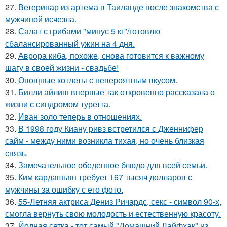
27.
Ветеринар из артема в Таиланде после знакомства с
мужчиной исчезла.
28.
Салат с грибами "минус 5 кг"/готовлю
сбалансированный ужин на 4 дня.
29.
Аврора киба, похоже, снова готовится к важному
шагу в своей жизни - свадьбе!
30.
Овощные котлеты с невероятным вкусом.
31.
Билли айлиш впервые так откровенно рассказала о
жизни с синдромом туретта.
32.
Иван золо теперь в отношениях.
33.
В 1998 году Киану ривз встретился с Дженнифер
сайм - между ними возникла тихая, но очень близкая
связь.
34.
Замечательное обеденное блюдо для всей семьи.
35.
Ким кардашьян требует 167 тысяч долларов с
мужчины за ошибку с его фото.
36.
55-Летняя актриса Дениз Ричардс, секс - символ 90-х,
смогла вернуть свою молодость и естественную красоту.
37.
Йодная сетка - тот самый "Домашний Лайфхак" из