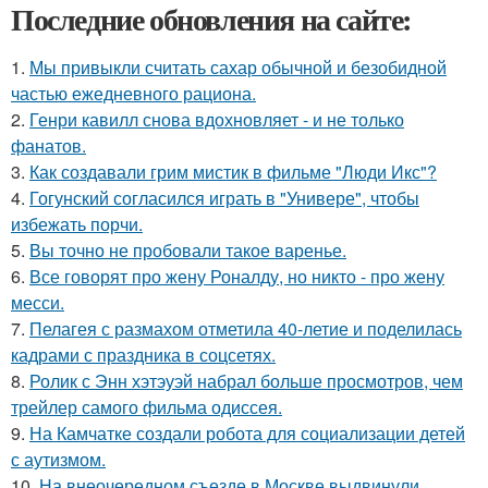
Последние обновления на сайте:
1.
Мы привыкли считать сахар обычной и безобидной
частью ежедневного рациона.
2.
Генри кавилл снова вдохновляет - и не только
фанатов.
3.
Как создавали грим мистик в фильме "Люди Икс"?
4.
Гогунский согласился играть в "Универе", чтобы
избежать порчи.
5.
Вы точно не пробовали такое варенье.
6.
Все говорят про жену Роналду, но никто - про жену
месси.
7.
Пелагея с размахом отметила 40-летие и поделилась
кадрами с праздника в соцсетях.
8.
Ролик с Энн хэтэуэй набрал больше просмотров, чем
трейлер самого фильма одиссея.
9.
На Камчатке создали робота для социализации детей
с аутизмом.
10.
На внеочередном съезде в Москве выдвинули