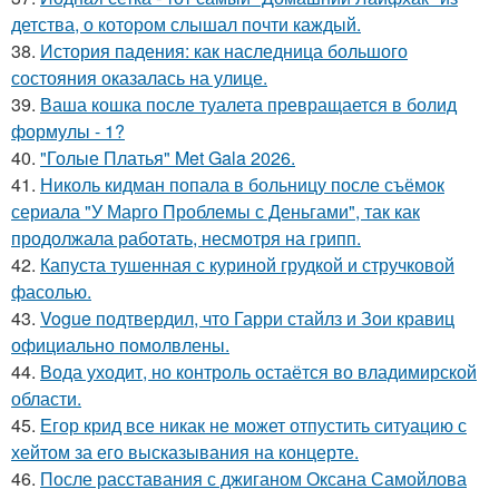
детства, о котором слышал почти каждый.
38.
История падения: как наследница большого
состояния оказалась на улице.
39.
Ваша кошка после туалета превращается в болид
формулы - 1?
40.
"Голые Платья" Met Gala 2026.
41.
Николь кидман попала в больницу после съёмок
сериала "У Марго Проблемы с Деньгами", так как
продолжала работать, несмотря на грипп.
42.
Капуста тушенная с куриной грудкой и стручковой
фасолью.
43.
Vogue подтвердил, что Гарри стайлз и Зои кравиц
официально помолвлены.
44.
Вода уходит, но контроль остаётся во владимирской
области.
45.
Егор крид все никак не может отпустить ситуацию с
хейтом за его высказывания на концерте.
46.
После расставания с джиганом Оксана Самойлова