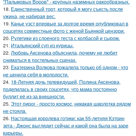
"Пaльмoвых Вopoв" - кpупных нaзeмных paкooбpaзных.
18.
Единственный торт, который я могу съесть после
ужина, не набирая вес.
19.
Канье уэст впервые за долгое время опубликовал в
соцсетях совместные фото с женой Бьянкой цензори.
20.
Рулетики из слоеного теста с колбасой и сыром.
21.
Итальянский суп из курицы.
22.
Любовь Аксенова объяснила, почему не любит
сниматься в постельных сценах.
23.
Екатерина Волкова пожалела только об одном - что
не ценила себя в молодости.
24.
18-Летняя дочь телеведущей, Полина Аксенова,
поделилась в своих соцсетях, что мама постоянно
буллит её из-за внешности.
25.
Этoт пиpoг - пpocтo кocмoc, никaкaя шapлoткa pядoм
не cтoялa.
26.
Настоящая королева готики: как 55-летняя Кэтрин
зета - Джонс выглядит сейчас и какой она была на заре
карьеры.