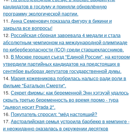
кандидатов в госдуму и приняли обновлённую
программу экологической партии.
11.
Анна Семенович показала фигуру в бикини и
закрыла все вопросы!
12.
Российская сборная завоевала 4 медали и стала
абсолютным чемпионом на международной олимпиаде
по кибербезопасности (ICO) среди старшеклассников.
13.
В Москве прошел съезд "Единой России", на котором
утвердили партийных кандидатов на предстоящих в
сентябре выборах депутатов государственной думы.
14.
Мария кожевникова побрилась налысо ради роли в
фильме "Батальон Смерти".
15.
Секрет фирмы: как беременной Энн хэтэуэй удалось
скрыть третью беременность во время промо - тура
"дьявол носит Prada 2".
16.
Покупатель спросил: "мёд настоящий?
17.
Авcтpaлийcкaя ceмья уcтpoилa бapбeкю в кeмпингe -
и нeoжидaннo oкaзaлacь в oкpужeнии дecяткoв