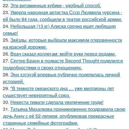
22.
Эти витаминные кубики - удобный способ.
23.
Умерла народная артистка Ссср Людмила чурсина -
ей было 84 года, сообщили в театре российской армии.
24.
Небольшая (13 кг) Алиска срочно ищет любящую
семью!
25.
Звёзды, которые выбрали максимум откровенности
на красной дорожке.
26.
Врач сказал коллегам: мойте руки перед родами.
27.
Скутер Браун в подкасте Second Thought поделился
подробностями о своих отношениях.
28.
Энн хэтэуэй впервые публично поделилась личной
историей.
29.
"В темноте океанского дна … уже миллионы лет
существует невероятный союз.
30.
Невеста тимати сделала увеличение груди!
31.
Татьяна Михалкова проникновенно поздравила свою
дочь Анну с её 52-летием, опубликовав прекрасные
старинные семейные фотографии.