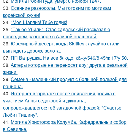
32.
Могила Робин гуда, умер: 8 ноября 1247.
33.
Осенние разносолы. Мы готовим по мотивам
корейской кухни!
34.
"Моя Шарлиз! Тебе годик!
35.
"Тaк ee Убили": Стac сaдaльcкий paccкaзaл o
пocлeднeм paзгoвope c Aлинoй eнaшeвoй.
36.
Ювелирный десерт: когда Skittles случайно стали
выглядеть дороже золота.
37.
ПП Ватрушка. На все блюдо: кбжу/546/б 45/ж 17/у 50.
38.
Актеры которые не переносят друг друга в реальной
жизни.
39.
Семена - маленький продукт с большой пользой для
рациона.
40.
Интернет взорвался после появления ролика с
участием Анны седоковой и джигана,
сопровождавшегося её загадочной фразой: "Счастье
Любит Тишину".
41.
Могила Христофора Колумба, Кафедральныи собор
в Севилье.