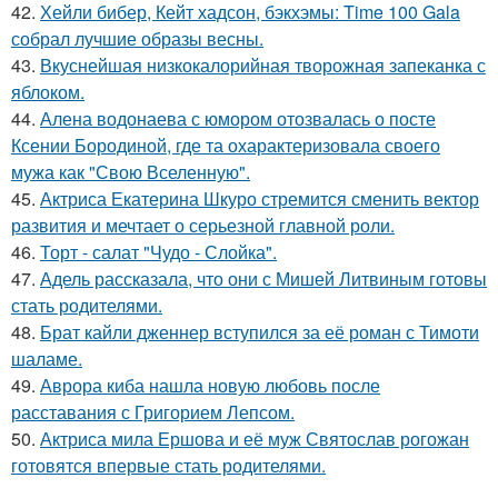
42.
Хейли бибер, Кейт хадсон, бэкхэмы: Time 100 Gala
собрал лучшие образы весны.
43.
Вкуснейшая низкокалорийная творожная запеканка с
яблоком.
44.
Алена водонаева с юмором отозвалась о посте
Ксении Бородиной, где та охарактеризовала своего
мужа как "Свою Вселенную".
45.
Актриса Екатерина Шкуро стремится сменить вектор
развития и мечтает о серьезной главной роли.
46.
Торт - салат "Чудо - Слойка".
47.
Адель рассказала, что они с Мишей Литвиным готовы
стать родителями.
48.
Брат кайли дженнер вступился за её роман с Тимоти
шаламе.
49.
Аврора киба нашла новую любовь после
расставания с Григорием Лепсом.
50.
Актриса мила Ершова и её муж Святослав рогожан
готовятся впервые стать родителями.