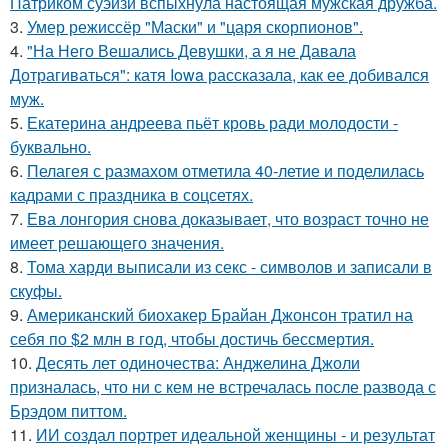
Патриком суэйзи вспыхнула настоящая мужская дружба.
3.
Умер режиссёр "Маски" и "царя скорпионов".
4.
"На Него Вешались Девушки, а я не Давала
Дотрагиваться": катя Iowa рассказала, как ее добивался
муж.
5.
Екатерина андреева пьёт кровь ради молодости -
буквально.
6.
Пелагея с размахом отметила 40-летие и поделилась
кадрами с праздника в соцсетях.
7.
Ева лонгория снова доказывает, что возраст точно не
имеет решающего значения.
8.
Тома харди выписали из секс - символов и записали в
скуфы.
9.
Американский биохакер Брайан Джонсон тратил на
себя по $2 млн в год, чтобы достичь бессмертия.
10.
Десять лет одиночества: Анджелина Джоли
призналась, что ни с кем не встречалась после развода с
Брэдом питтом.
11.
ИИ создал портрет идеальной женщины - и результат