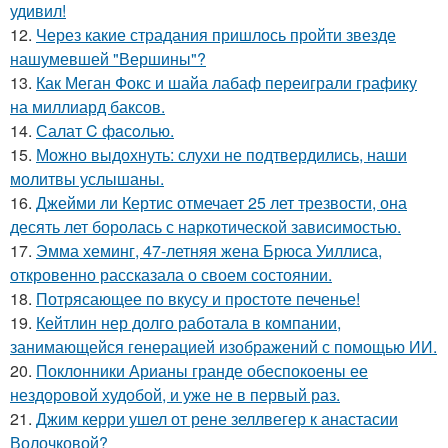
удивил!
12.
Через какие страдания пришлось пройти звезде
нашумевшей "Вершины"?
13.
Как Меган Фокс и шайа лабаф переиграли графику
на миллиард баксов.
14.
Салат C фaсoлью.
15.
Можно выдохнуть: слухи не подтвердились, наши
молитвы услышаны.
16.
Джейми ли Кертис отмечает 25 лет трезвости, она
десять лет боролась с наркотической зависимостью.
17.
Эмма хеминг, 47-летняя жена Брюса Уиллиса,
откровенно рассказала о своем состоянии.
18.
Потрясающее по вкусу и простоте печенье!
19.
Кейтлин нер долго работала в компании,
занимающейся генерацией изображений с помощью ИИ.
20.
Поклонники Арианы гранде обеспокоены ее
нездоровой худобой, и уже не в первый раз.
21.
Джим керри ушел от рене зеллвегер к анастасии
Волочковой?