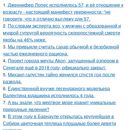
1.
Дженнифер Лопес исполнилось 57, и её отношение к
возрасту - настоящий манифест уверенности: "не
говорите, что я отлично выгляжу для 57.
2.
По словам эксперта воз, у мужчин с образованной и
мудрой супругой вероятность скоропостижной смерти
якобы на 46% ниже.
3.
Мы привыкли считать сахар обычной и безобидной
частью ежедневного рациона.
4.
Проект города мечты Akon, запущенный рэпером в
Сенегале ещё в 2018 году, официально закрыт.
5.
Михаил галустян тайно женился спустя год после
развода.
6.
Единственной внучке легендарного модельера
Валентина юдашкина исполнилось 4 года.
7.
А вы знали, что мертвое море хранит уникальные
природные явления?
8.
В этом году в Барнауле открылась крупнейшая в
Сибири цветочная теплица площадью более девяти