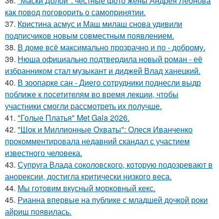
36.
"Маски Долой": честные фото жены Андрея Леонова
как повод поговорить о самопринятии.
37.
Кристина асмус и Маш милаш снова удивили
подписчиков новым совместным появлением.
38.
В доме всё максимально прозрачно и по - доброму.
39.
Нюша официально подтвердила новый роман - её
избранником стал музыкант и диджей Влад ханецкий.
40.
В зоопарке сан - Диего сотрудники поднесли выдр
поближе к посетителям во время лекции, чтобы
участники смогли рассмотреть их получше.
41.
"Голые Платья" Met Gala 2026.
42.
"Шок и Миллионные Охваты": Олеся Иванченко
прокомментировала недавний скандал с участием
известного человека.
43.
Супруга Влада соколовского, которую подозревают в
анорексии, достигла критически низкого веса.
44.
Мы готовим вкусный морковный кекс.
45.
Рианна впервые на публике с младшей дочкой роки
айриш появилась.