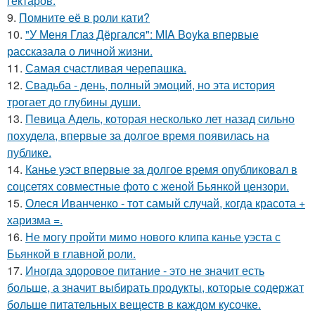
гектаров.
9.
Помните её в роли кати?
10.
"У Меня Глаз Дёргался": MIA Boyka впервые
рассказала о личной жизни.
11.
Самая счастливая черепашка.
12.
Свадьба - день, полный эмоций, но эта история
трогает до глубины души.
13.
Певица Адель, которая несколько лет назад сильно
похудела, впервые за долгое время появилась на
публике.
14.
Канье уэст впервые за долгое время опубликовал в
соцсетях совместные фото с женой Бьянкой цензори.
15.
Олеся Иванченко - тот самый случай, когда красота +
харизма =.
16.
Не могу пройти мимо нового клипа канье уэста с
Бьянкой в главной роли.
17.
Иногда здоровое питание - это не значит есть
больше, а значит выбирать продукты, которые содержат
больше питательных веществ в каждом кусочке.