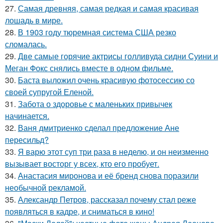
27.
Самая древняя, самая редкая и самая красивая
лошадь в мире.
28.
В 1903 году тюремная система США резко
сломалась.
29.
Две самые горячие актрисы голливуда сидни Суини и
Меган Фокс снялись вместе в одном фильме.
30.
Баста выложил очень красивую фотосессию со
своей супругой Еленой.
31.
Забота о здоровье с маленьких привычек
начинается.
32.
Ваня дмитриенко сделал предложение Ане
пересильд?
33.
Я варю этот суп три раза в неделю, и он неизменно
вызывает восторг у всех, кто его пробует.
34.
Анастасия миронова и её бренд снова поразили
необычной рекламой.
35.
Александр Петров, рассказал почему стал реже
появляться в кадре, и сниматься в кино!