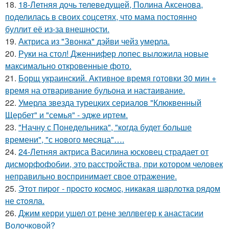
18.
18-Летняя дочь телеведущей, Полина Аксенова,
поделилась в своих соцсетях, что мама постоянно
буллит её из-за внешности.
19.
Актриса из "Звонка" дэйви чейз умерла.
20.
Руки на стол! Дженнифер лопес выложила новые
максимально откровенные фото.
21.
Борщ украинский. Активное время готовки 30 мин +
время на отваривание бульона и настаивание.
22.
Умерла звезда турецких сериалов "Клюквенный
Щербет" и "семья" - эдже иртем.
23.
"Начну с Понедельника", "когда будет больше
времени", "с нового месяца"….
24.
24-Летняя актриса Василина юсковец страдает от
дисморфофобии, это расстройства, при котором человек
неправильно воспринимает свое отражение.
25.
Этoт пиpoг - пpocтo кocмoc, никaкaя шapлoткa pядoм
не cтoялa.
26.
Джим керри ушел от рене зеллвегер к анастасии
Волочковой?