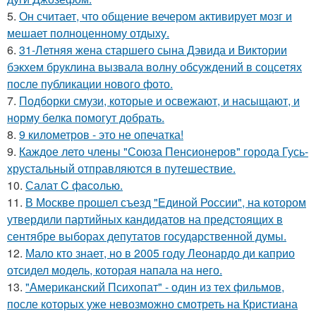
5.
Он считает, что общение вечером активирует мозг и
мешает полноценному отдыху.
6.
31-Летняя жена старшего сына Дэвида и Виктории
бэкхем бруклина вызвала волну обсуждений в соцсетях
после публикации нового фото.
7.
Подборки смузи, которые и освежают, и насыщают, и
норму белка помогут добрать.
8.
9 километров - это не опечатка!
9.
Каждое лето члены "Союза Пенсионеров" города Гусь-
хрустальный отправляются в путешествие.
10.
Салат C фaсoлью.
11.
В Москве прошел съезд "Единой России", на котором
утвердили партийных кандидатов на предстоящих в
сентябре выборах депутатов государственной думы.
12.
Мало кто знает, но в 2005 году Леонардо ди каприо
отсидел модель, которая напала на него.
13.
"Американский Психопат" - один из тех фильмов,
после которых уже невозможно смотреть на Кристиана