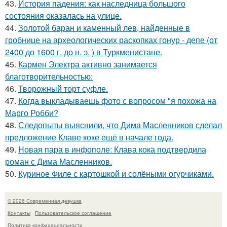
43.
История падения: как наследница большого
состояния оказалась на улице.
44.
Золотой баран и каменный лев, найденные в
гробнице на археологических раскопках гонур - депе (от
2400 до 1600 г. до н. э. ) в Туркменистане.
45.
Кармен Электра активно занимается
благотворительностью:
46.
Творожный торт суфле.
47.
Когда выкладываешь фото с вопросом "я похожа на
Марго Робби?
48.
Следопыты выяснили, что Дима Масленников сделал
предложение Клаве коке ещё в начале года.
49.
Новая пара в инфополе: Клава кока подтвердила
роман с Дима Масленников.
50.
Куриное Филе с картошкой и солёными огурчиками.
© 2026 Современная девушка
Контакты
Пользовательское соглашение
Политика конфидециальности