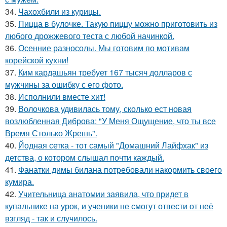
34.
Чахохбили из курицы.
35.
Пицца в булочке. Такую пиццу можно приготовить из
любого дрожжевого теста с любой начинкой.
36.
Осенние разносолы. Мы готовим по мотивам
корейской кухни!
37.
Ким кардашьян требует 167 тысяч долларов с
мужчины за ошибку с его фото.
38.
Исполнили вместе хит!
39.
Волочкова удивилась тому, сколько ест новая
возлюбленная Диброва: "У Меня Ощущение, что ты все
Время Столько Жрешь".
40.
Йодная сетка - тот самый "Домашний Лайфхак" из
детства, о котором слышал почти каждый.
41.
Фанатки димы билана потребовали накормить своего
кумира.
42.
Учительница анатомии заявила, что придет в
купальнике на урок, и ученики не смогут отвести от неё
взгляд - так и случилось.