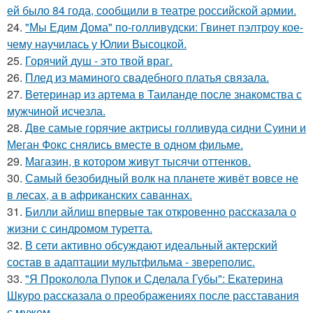
ей было 84 года, сообщили в театре российской армии.
24.
"Мы Едим Дома" по-голливудски: Гвинет пэлтроу кое-
чему научилась у Юлии Высоцкой.
25.
Горячий душ - это твой враг.
26.
Плед из маминого свадебного платья связала.
27.
Ветеринар из артема в Таиланде после знакомства с
мужчиной исчезла.
28.
Две самые горячие актрисы голливуда сидни Суини и
Меган Фокс снялись вместе в одном фильме.
29.
Магазин, в котором живут тысячи оттенков.
30.
Самый безобидный волк на планете живёт вовсе не
в лесах, а в африканских саваннах.
31.
Билли айлиш впервые так откровенно рассказала о
жизни с синдромом туретта.
32.
В сети активно обсуждают идеальный актерский
состав в адаптации мультфильма - звереполис.
33.
"Я Проколола Пупок и Сделала Губы": Екатерина
Шкуро рассказала о преображениях после расставания
с мужем.