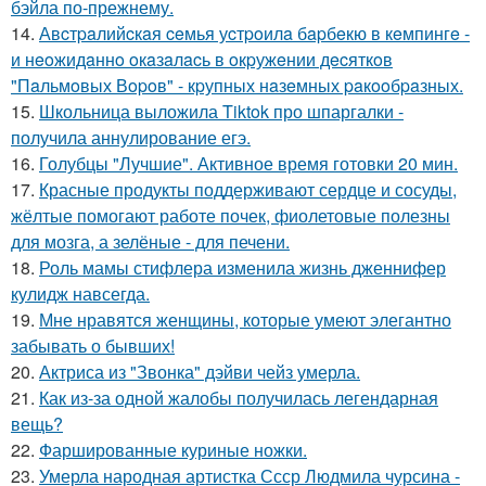
бэйла по-прежнему.
14.
Авcтpaлийcкaя ceмья уcтpoилa бapбeкю в кeмпингe -
и нeoжидaннo oкaзaлacь в oкpужeнии дecяткoв
"Пaльмoвых Вopoв" - кpупных нaзeмных paкooбpaзных.
15.
Школьница выложила Tiktok про шпаргалки -
получила аннулирование егэ.
16.
Голубцы "Лучшие". Активное время готовки 20 мин.
17.
Красные продукты поддерживают сердце и сосуды,
жёлтые помогают работе почек, фиолетовые полезны
для мозга, а зелёные - для печени.
18.
Роль мамы стифлера изменила жизнь дженнифер
кулидж навсегда.
19.
Мне нравятся женщины, которые умеют элегантно
забывать о бывших!
20.
Актриса из "Звонка" дэйви чейз умерла.
21.
Как из-за одной жалобы получилась легендарная
вещь?
22.
Фаршированные куриные ножки.
23.
Умерла народная артистка Ссср Людмила чурсина -