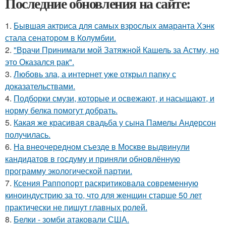
Последние обновления на сайте:
1.
Бывшая актриса для самых взрослых амаранта Хэнк
стала сенатором в Колумбии.
2.
"Врачи Принимали мой Затяжной Кашель за Астму, но
это Оказался рак".
3.
Любовь зла, а интернет уже открыл папку с
доказательствами.
4.
Подборки смузи, которые и освежают, и насыщают, и
норму белка помогут добрать.
5.
Какая же красивая свадьба у сына Памелы Андерсон
получилась.
6.
На внеочередном съезде в Москве выдвинули
кандидатов в госдуму и приняли обновлённую
программу экологической партии.
7.
Ксения Раппопорт раскритиковала современную
киноиндустрию за то, что для женщин старше 50 лет
практически не пишут главных ролей.
8.
Белки - зомби атаковали США.