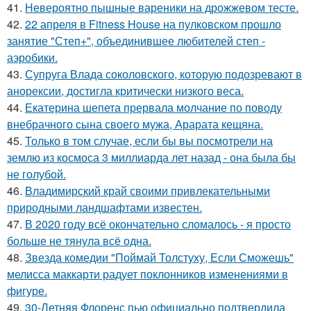
41.
Невероятно пышные вареники на дрожжевом тесте.
42.
22 апреля в Fitness House на пулковском прошло
занятие "Степ+", объединившее любителей степ -
аэробики.
43.
Супруга Влада соколовского, которую подозревают в
анорексии, достигла критически низкого веса.
44.
Екатерина шепета прервала молчание по поводу
внебрачного сына своего мужа, Арарата кещяна.
45.
Только в том случае, если бы вы посмотрели на
землю из космоса 3 миллиарда лет назад - она была бы
не голубой.
46.
Владимирский край своими привлекательными
природными ландшафтами известен.
47.
В 2020 году всё окончательно сломалось - я просто
больше не тянула всё одна.
48.
Звезда комедии "Поймай Толстуху, Если Сможешь"
мелисса маккарти радует поклонников изменениями в
фигуре.
49.
30-Летняя Флоренс пью официально подтвердила