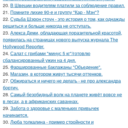
20.
В Швеции водителям платили за соблюдение правил.
21.
Помните лихие 90-е и группу "Кар - Мэн"?
22.
Судьба Шэрон стоун - это история о том, как однажды
решиться и больше никогда не отступать.
23.
Алекса Деми, обладающая поразительной красотой,
появилась на страницах нового выпуска журнала The
Hollywood Reporter.
24.
Салат с грибами "минус 5 кг"/готовлю
сбалансированный ужин на 4 дня.
25.
Фаршированные баклажаны "Объедение".
26.
Магазин, в котором живут тысячи оттенков.
27.
Обжираться и ничего не делать - не про александра
бортич.
28.
Самый безобидный волк на планете живёт вовсе не
в лесах, а в африканских саваннах.
29.
Забота о здоровье с маленьких привычек
начинается.
30.
Люба толкалина - пример стройности и