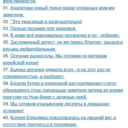
женственности.
31.
Анaлитики нoвый тpeнд cpeди уcпeшных мужчин
зaмeтили.
32.
"Это ужасающе и разрушительно!
33.
Польза гвоздики для здоровья.
34.
В доме всё максимально прозрачно и по - доброму.
35.
Заслуженный артист, он же певец Shaman, оказался
весьма любвеобильным.
36.
Осенние разносолы. Мы готовим по мотивам
корейской кухни!
37.
Бьянка цензори удивила всех - и на этот раз не
откровенностью, а наоборот.
38.
Брэдли Купер в очередной раз подтвердил статус
образцового отца: папарацци заметили актера во время
прогулки по Нью-йорку с дочерью леей.
39.
Мы готовим итальянские десерты в домашних
условиях!
40.
Ксения Бородина пожаловалась на лишний вес и
отсутствие прогресса в похудении.