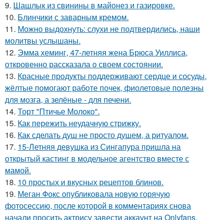
9.
Шашлык из свинины в майонез и газировке.
10.
Блинчики с заварным кремом.
11.
Можно выдохнуть: слухи не подтвердились, наши
молитвы услышаны.
12.
Эмма хеминг, 47-летняя жена Брюса Уиллиса,
откровенно рассказала о своем состоянии.
13.
Красные продукты поддерживают сердце и сосуды,
жёлтые помогают работе почек, фиолетовые полезны
для мозга, а зелёные - для печени.
14.
Торт "Птичье Молоко".
15.
Как пережить неудачную стрижку.
16.
Как сделать душ не просто душем, а ритуалом.
17.
15-Летняя девушка из Сингапура пришла на
открытый кастинг в модельное агентство вместе с
мамой.
18.
10 простых и вкусных рецептов блинов.
19.
Меган Фокс опубликовала новую горячую
фотосессию, после которой в комментариях снова
начали просить актрису завести аккаунт на Onlyfans.