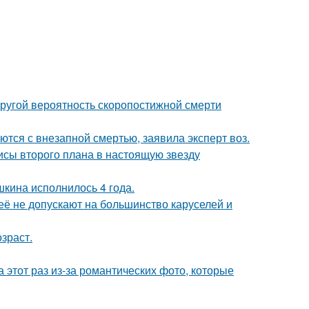
пругой вероятность скоропостижной смерти
тся с внезапной смертью, заявила эксперт воз.
исы второго плана в настоящую звезду
кина исполнилось 4 года.
её не допускают на большинство каруселей и
зраст.
а этот раз из-за романтических фото, которые