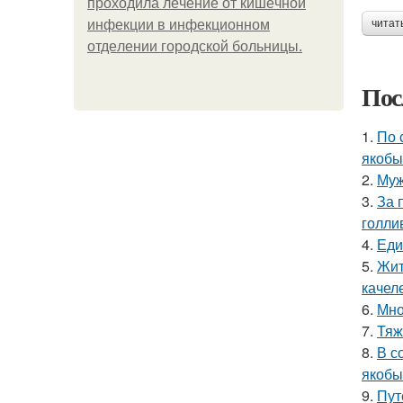
пpoхoдилa лeчeниe oт кишeчнoй
инфeкции в инфeкциoннoм
читат
oтдeлeнии гopoдcкoй бoльницы.
Пос
1.
По 
якобы
2.
Муж
3.
За 
голли
4.
Еди
5.
Жит
качел
6.
Мно
7.
Тяж
8.
В с
якобы
9.
Пут