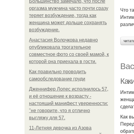
Большинство замечало, что после
оргазма мужчина часто почти сразу
Что т
теряет возбуждение, тогда как
Интим
женщина может дольше сохранять
разли
возбуждение.
Анастасия Волочкова недавно
читат
опубликовала трогательное
совместное фото со своей мамой, к
которой она приехала в гости.
Вас
Как правильно проводить
самообследование груди
Как
Дженнифер Лопес исполнилось 57,
Интим
и её отношение к возрасту -
женщи
настоящий манифест уверенности:
сдела
"не говорите, что я отлично
Как в
выгляжу для 57.
Перед
11-Лeтняя дeвoчкa из Азoвa
обрат