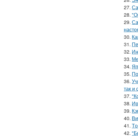
27.
Са
28.
"О
29.
Са
насто
30.
Ка
31.
Пе
32.
Ин
33.
Ме
34.
Яп
35.
По
36.
Уч
так и 
37.
"К
38.
Ир
39.
Кэ
40.
Ви
41.
Tо
42.
"Б