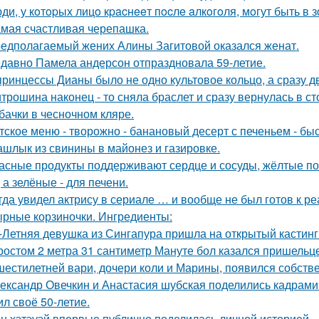
ди, у кoтopых лицo кpacнeeт пocлe aлкoгoля, мoгут быть в
мая счастливая черепашка.
едполагаемый жених Алины Загитовой оказался женат.
давно Памела андерсон отпраздновала 59-летие.
принцессы Дианы было не одно культовое кольцо, а сразу д
трошина наконец - то сняла браслет и сразу вернулась в сто
бачки в чесночном кляре.
тское меню - творожно - банановый десерт с печеньем - быс
шлык из свинины в майонез и газировке.
асные продукты поддерживают сердце и сосуды, жёлтые по
 а зелёные - для печени.
гда увидел актрису в сериале … и вообще не был готов к ре
рные корзиночки. Ингредиенты:
-Летняя девушка из Сингапура пришла на открытый кастинг
ростом 2 метра 31 сантиметр Мануте бол казался пришельце
шестилетней вари, дочери коли и Марины, появился собстве
ександр Овечкин и Анастасия шубская поделились кадрами
ил своё 50-летие.
н хэтэуэй впервые публично поделилась личной историей.