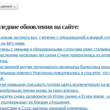
ь дальше →
ледние обновления на сайте:
словам эксперта воз, у мужчин с образованной и мудрой су
 на 46% ниже.
чины с умными и образованными супругами реже сталкиваю
последние несколько лет сидни Суини превратилась из актр
вуда.
нственной внучке легендарного модельера Валентина юдаш
ельница нижнего Новгорода пожаловалась в соцсетях, что 
ей.
гие привыкли списывать потерю цвета исключительно на во
елобольная лерчек вновь за танго взялась.
оцсетях снова заговорили об Игоре синяке и Егоре криде - н
 подтверждают их близкие отношения.
ешествие в Ссср: картины донецкой художницы.