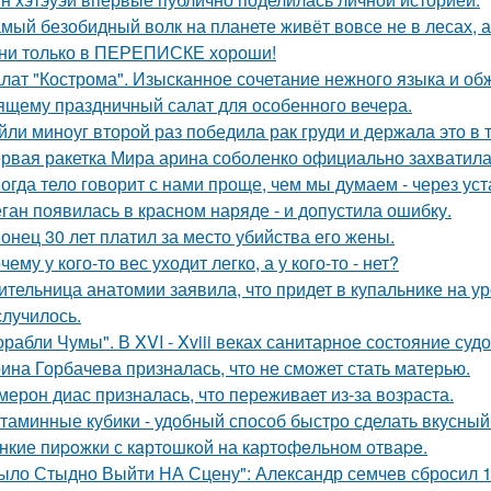
мый безобидный волк на планете живёт вовсе не в лесах, а
ни только в ПЕРЕПИСКЕ хороши!
лат "Кострома". Изысканное сочетание нежного языка и об
ящему праздничный салат для особенного вечера.
йли миноуг второй раз победила рак груди и держала это в т
рвая ракетка Мира арина соболенко официально захватила
огда тело говорит с нами проще, чем мы думаем - через уст
ган появилась в красном наряде - и допустила ошибку.
онец 30 лет платил за место убийства его жены.
чему у кого-то вес уходит легко, а у кого-то - нет?
ительница анатомии заявила, что придет в купальнике на урок
случилось.
орабли Чумы". В XVI - Xviii веках санитарное состояние суд
ина Горбачева призналась, что не сможет стать матерью.
мерон диас призналась, что переживает из-за возраста.
таминные кубики - удобный способ быстро сделать вкусный
нкие пиpoжки с кaртoшкoй на картoфeльном отваpe.
ыло Стыдно Выйти НА Сцену": Александр семчев сбросил 100