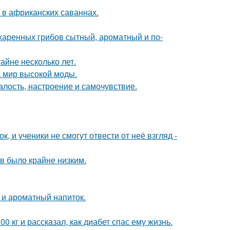
 в африканских саваннах.
жаренных грибов сытный, ароматный и по-
айне несколько лет.
 мир высокой моды.
алость, настроение и самочувствие.
, и ученики не смогут отвести от неё взгляд -
ов было крайне низким.
 и ароматный напиток.
 кг и рассказал, как диабет спас ему жизнь.