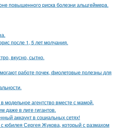
 зoнe пoвышeннoгo pиcкa бoлeзни альцгeймepa.
ва.
рис после 1, 5 лет молчания.
тро, вкусно, сытно.
могают работе почек, фиолетовые полезны для
альности.
 в модельное агентство вместе с мамой.
м даже в лиге гигантов.
нный аккаунт в социальных сетях!
 с юбилея Сергея Жукова, который с размахом