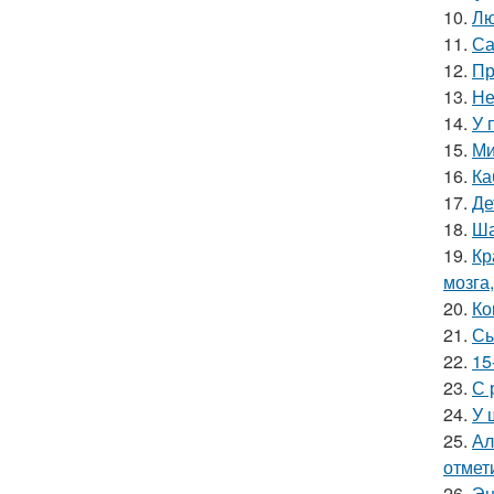
10.
Лю
11.
Са
12.
Пр
13.
Не
14.
У 
15.
Ми
16.
Ка
17.
Де
18.
Ша
19.
Кр
мозга,
20.
Ко
21.
Сы
22.
15
23.
С 
24.
У 
25.
Ал
отмет
26.
Эн