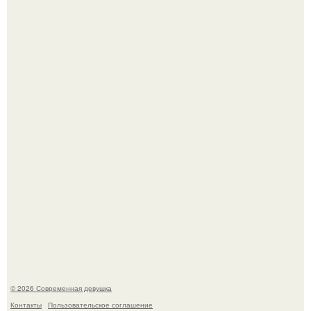
Имбирь - это не только ароматная специя, но и отличный
ингредиент для полезных напитков и блюд.
Мужчины с умными и образованными супругами реже
сталкиваются с внезапной смертью, заявила эксперт
воз.
© 2026 Современная девушка
Контакты
Пользовательское соглашение