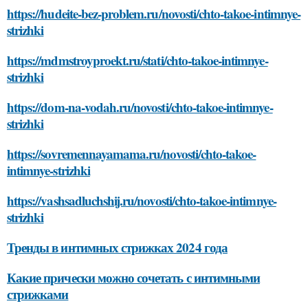
https://hudeite-bez-problem.ru/novosti/chto-takoe-intimnye-
strizhki
https://mdmstroyproekt.ru/stati/chto-takoe-intimnye-
strizhki
https://dom-na-vodah.ru/novosti/chto-takoe-intimnye-
strizhki
https://sovremennayamama.ru/novosti/chto-takoe-
intimnye-strizhki
https://vashsadluchshij.ru/novosti/chto-takoe-intimnye-
strizhki
Тренды в интимных стрижках 2024 года
Какие прически можно сочетать с интимными
стрижками