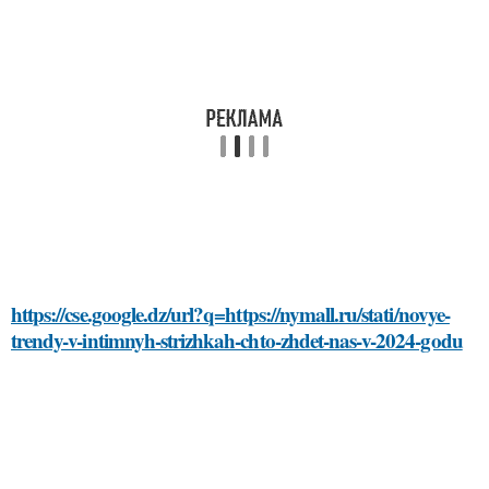
https://cse.google.dz/url?q=https://nymall.ru/stati/novye-
trendy-v-intimnyh-strizhkah-chto-zhdet-nas-v-2024-godu