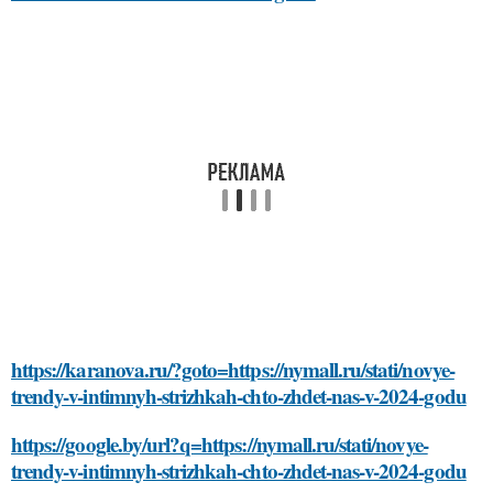
https://karanova.ru/?goto=https://nymall.ru/stati/novye-
trendy-v-intimnyh-strizhkah-chto-zhdet-nas-v-2024-godu
https://google.by/url?q=https://nymall.ru/stati/novye-
trendy-v-intimnyh-strizhkah-chto-zhdet-nas-v-2024-godu