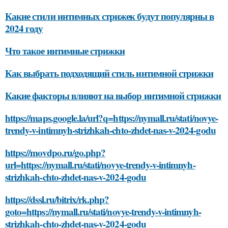
Какие стили интимных стрижек будут популярны в
2024 году
Что такое интимные стрижки
Как выбрать подходящий стиль интимной стрижки
Какие факторы влияют на выбор интимной стрижки
https://maps.google.la/url?q=https://nymall.ru/stati/novye-
trendy-v-intimnyh-strizhkah-chto-zhdet-nas-v-2024-godu
https://movdpo.ru/go.php?
url=https://nymall.ru/stati/novye-trendy-v-intimnyh-
strizhkah-chto-zhdet-nas-v-2024-godu
https://dssl.ru/bitrix/rk.php?
goto=https://nymall.ru/stati/novye-trendy-v-intimnyh-
strizhkah-chto-zhdet-nas-v-2024-godu