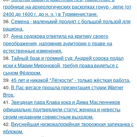
гробнице на археологических раскопках гонур - депе (от
2400 до 1600 г. до н. э. ) в Туркменистане.
36.
Семена - маленький продукт с большой пользой для
рациона.
37.
Анна седокова ответила на критику своего
преображения, напомнив аудитории о праве на
естественные изменения.
38.
Тайный брак и громкий суд: Андрей сорока подал
иски к Марии Мироновой, требуя права видеться с
сыном Фёдором.
39.
45 лет и никакой "Лёгкости" - только жёсткая работа.
40.
В Лас-вегасе прошла презентация студии Warner
Bros.
41.
Звездная пара Клава кока и Дима Масленников
официально подтвердили статус жениха и невесты
своим недавним совместным выходом.
42.
Вкуснейшая низкокалорийная творожная запеканка с
яблоком.