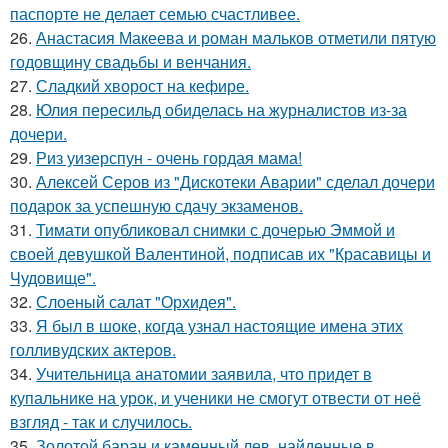
паспорте не делает семью счастливее.
26.
Анастасия Макеева и роман мальков отметили пятую
годовщину свадьбы и венчания.
27.
Сладкий хворост на кефире.
28.
Юлия пересильд обиделась на журналистов из-за
дочери.
29.
Риз уизерспун - очень гордая мама!
30.
Алексей Серов из "Дискотеки Аварии" сделал дочери
подарок за успешную сдачу экзаменов.
31.
Тимати опубликовал снимки с дочерью Эммой и
своей девушкой Валентиной, подписав их "Красавицы и
Чудовище".
32.
Слоеный салат "Орхидея".
33.
Я был в шоке, когда узнал настоящие имена этих
голливудских актеров.
34.
Учительница анатомии заявила, что придет в
купальнике на урок, и ученики не смогут отвести от неё
взгляд - так и случилось.
35.
Золотой баран и каменный лев, найденные в