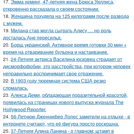
17.
Эмма хеминг, 47-летняя жена Брюса Уиллиса,
откровенно рассказала о своем состоянии.
18.
Женщина похудела на 125 килограмм после развода
с мужем.
19.
Милана стар могла сыграть Алису … но роль
досталась Ане пересильд.
20.
Борщ украинский. Активное время готовки 30 мин +
время на отваривание бульона и настаивание.
21.
24-Летняя актриса Василина юсковец страдает от
дисморфофобии, это расстройства, при котором человек
неправильно воспринимает свое отражение.
22.
В 1903 году тюремная система США резко
сломалась.
23.
Алекса Деми, обладающая поразительной красотой,
появилась на страницах нового выпуска журнала The
Hollywood Reporter.
24.
56-Летнюю Дженнифер Лопес заметили на отдыхе - в
интернете считают, что её фигура просто роскошна.
25.
37-Летняя Алина Ланина - о главном: штамп в