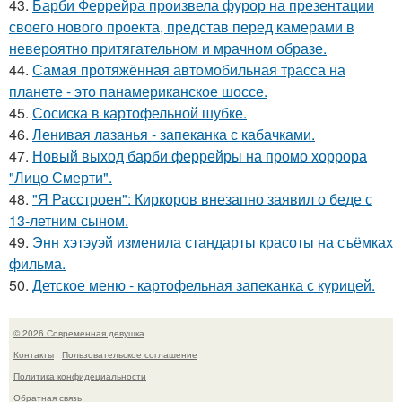
43.
Барби Феррейра произвела фурор на презентации
своего нового проекта, представ перед камерами в
невероятно притягательном и мрачном образе.
44.
Самая протяжённая автомобильная трасса на
планете - это панамериканское шоссе.
45.
Сосиска в картофельной шубке.
46.
Ленивая лазанья - запеканка с кабачками.
47.
Новый выход барби феррейры на промо хоррора
"Лицо Смерти".
48.
"Я Расстроен": Киркоров внезапно заявил о беде с
13-летним сыном.
49.
Энн хэтэуэй изменила стандарты красоты на съёмках
фильма.
50.
Детское меню - картофельная запеканка с курицей.
© 2026 Современная девушка
Контакты
Пользовательское соглашение
Политика конфидециальности
Обратная связь