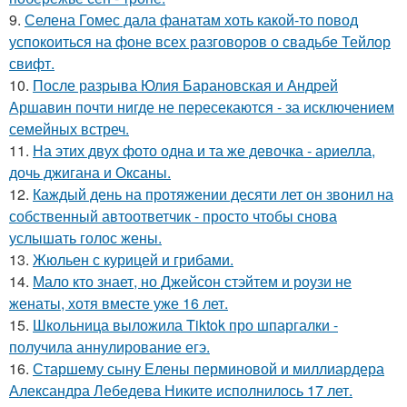
9.
Селена Гомес дала фанатам хоть какой-то повод
успокоиться на фоне всех разговоров о свадьбе Тейлор
свифт.
10.
После разрыва Юлия Барановская и Андрей
Аршавин почти нигде не пересекаются - за исключением
семейных встреч.
11.
На этих двух фото одна и та же девочка - ариелла,
дочь джигана и Оксаны.
12.
Каждый день на протяжении десяти лет он звонил на
собственный автоответчик - просто чтобы снова
услышать голос жены.
13.
Жюльен с курицей и грибами.
14.
Мало кто знает, но Джейсон стэйтем и роузи не
женаты, хотя вместе уже 16 лет.
15.
Школьница выложила Tiktok про шпаргалки -
получила аннулирование егэ.
16.
Старшему сыну Елены перминовой и миллиардера
Александра Лебедева Никите исполнилось 17 лет.