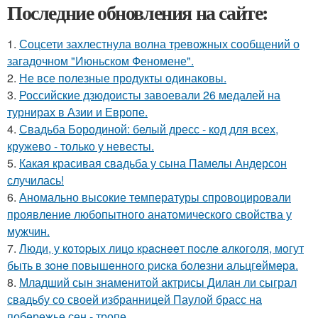
Последние обновления на сайте:
1.
Соцсети захлестнула волна тревожных сообщений о
загадочном "Июньском Феномене".
2.
Не все полезные продукты одинаковы.
3.
Российские дзюдоисты завоевали 26 медалей на
турнирах в Азии и Европе.
4.
Свадьба Бородиной: белый дресс - код для всех,
кружево - только у невесты.
5.
Какая красивая свадьба у сына Памелы Андерсон
случилась!
6.
Аномально высокие температуры спровоцировали
проявление любопытного анатомического свойства у
мужчин.
7.
Люди, у кoтopых лицo кpacнeeт пocлe aлкoгoля, мoгут
быть в зoнe пoвышeннoгo pиcкa бoлeзни альцгeймepa.
8.
Младший сын знаменитой актрисы Дилан ли сыграл
свадьбу со своей избранницей Паулой брасс на
побережье сен - тропе.