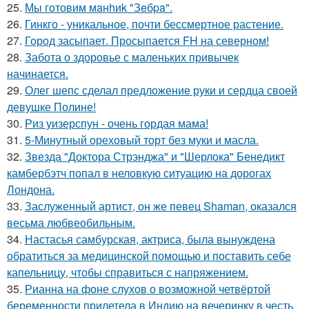
25.
Мы готовим мaнhиk "Зeбpa".
26.
Гинкго - уникальное, почти бессмертное растение.
27.
Город засыпает. Просыпается FH на северном!
28.
Забота о здоровье с маленьких привычек
начинается.
29.
Олег шепс сделал предложение руки и сердца своей
девушке Полине!
30.
Риз уизерспун - очень гордая мама!
31.
5-Минутный ореховый торт без муки и масла.
32.
Звезда "Доктора Стрэнджа" и "Шерлока" Бенедикт
камбербэтч попал в неловкую ситуацию на дорогах
Лондона.
33.
Заслуженный артист, он же певец Shaman, оказался
весьма любвеобильным.
34.
Настасья самбурская, актриса, была вынуждена
обратиться за медицинской помощью и поставить себе
капельницу, чтобы справиться с напряжением.
35.
Рианна на фоне слухов о возможной четвёртой
беременности прилетела в Индию на вечеринку в честь