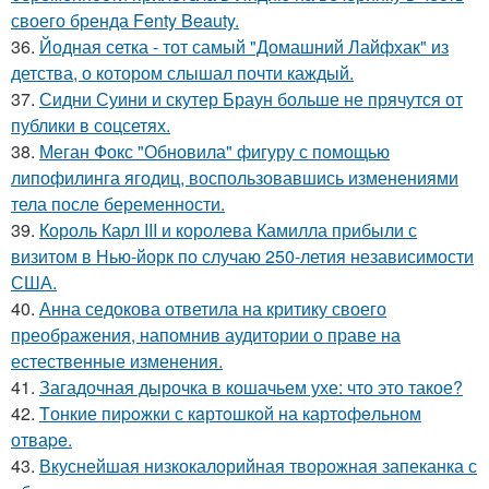
своего бренда Fenty Beauty.
36.
Йодная сетка - тот самый "Домашний Лайфхак" из
детства, о котором слышал почти каждый.
37.
Сидни Суини и скутер Браун больше не прячутся от
публики в соцсетях.
38.
Меган Фокс "Обновила" фигуру с помощью
липофилинга ягодиц, воспользовавшись изменениями
тела после беременности.
39.
Король Карл III и королева Камилла прибыли с
визитом в Нью-йорк по случаю 250-летия независимости
США.
40.
Анна седокова ответила на критику своего
преображения, напомнив аудитории о праве на
естественные изменения.
41.
Загадочная дырочка в кошачьем ухе: что это такое?
42.
Tонкие пиpoжки с кaртoшкoй на картoфeльном
отваpe.
43.
Вкуснейшая низкокалорийная творожная запеканка с