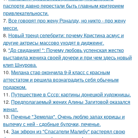
паспорте давно перестали быть главным критерием
привлекательности.
7.
Все говорят про жену Роналду, но никто - про жену
месси.
8.
Новый тренд селебрити: почему Кристина асмус и
другие актрисы массово уходят в диджеинг.
9.
"До свидания! ": Почему любовь успенская жестко
выставила жениха своей дочери и при чем здесь новый
клип Шнурова.
10.
Милана стар окончила 9-й класс с красным
аттестатом и решила вознаградить себя обычным
подарком.
11.
Путешествие в Ссср: картины донецкой художницы.
12.
Предполагаемый жених Алины Загитовой оказался
женат.
13.
Печенье "Земелах". Очень люблю запах корицы и
выпечку с ней - сдобные булочки, печенье.
14.
Зак эфрон из "Спасатели Малибу" растерял свою