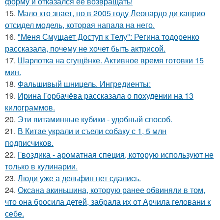
форму и отказался её возвращать!
15.
Мало кто знает, но в 2005 году Леонардо ди каприо
отсидел модель, которая напала на него.
16.
"Меня Смущает Доступ к Телу": Регина тодоренко
рассказала, почему не хочет быть актрисой.
17.
Шарлотка на сгущёнке. Активное время готовки 15
мин.
18.
Фальшивый шницель. Ингредиенты:
19.
Ирина Горбачёва рассказала о похудении на 13
килограммов.
20.
Эти витаминные кубики - удобный способ.
21.
В Китае украли и съели собаку с 1, 5 млн
подписчиков.
22.
Гвоздика - ароматная специя, которую используют не
только в кулинарии.
23.
Люди уже а дельфин нет сдались.
24.
Оксана акиньшина, которую ранее обвиняли в том,
что она бросила детей, забрала их от Арчила геловани к
себе.