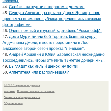
яблоком.
44.
Слойки - ватрушки с творогом и джемом.
45.
Супруга Александра цекало, Дарья Эрвин, вновь
привлекла внимание публики, поделившись свежими
фотографиями.
46.
Очень нежный и вкусный картофель "Романофф".
47.
Деми Мур и Билли боб Торнтон, бывший супруг
Анджелины Джоли, вместе представили в Лос-
анджелесе второй сезон проекта "Лэндмен".
48.
Андрей Аршавин и Юлия Барановская неожиданно
воссоединились, чтобы отметить 18-летие дочери Яны.
49.
Выглядит как милый щенок (ну почти!
50.
Аппетитная или располневшая?
© 2026 Современная девушка
Контакты
Пользовательское соглашение
Политика конфидециальности
Обратная связь