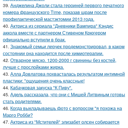
39.
Анджелина Джоли стала героиней первого печатного
номера французского Time, показав шрам после
профилактической мастэктомии 2013 года.
40.
Актриса из сериала "Дневники Вампира" Кэндис
аккола вместе с партнером Стивеном Крюгером
официально вступили в брак.
41.
Знакомый семьи лерчек продемонстрировал, в каком
состоянии она находится после химиотерапии.
42.
Отварное мяско. 1200-2000 г свинины без костей,
лучше с прослойками жирка.
43.
Алла Довлатова похвасталась результатом интимной
пластики: "ощущения очень классные!
44.
Кабачковая закуска "К Пиву".
45.
Адель рассказала, что они с Мишей Литвиным готовы
стать родителями.
46.
Когда выкладываешь фото с вопросом "я похожа на
Марго Робби?
47.
Актриса из "Мстителей" элизабет олсен собирается