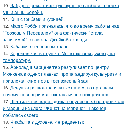
10.
Забудьте романтическую чушь про любовь генриха
Viii и анны болейн.
11.
Киш с грибами и курицей.
12.
Марго Робби призналась, что во время работы над
"Грозовым Перевалом" она фактически "стала
зависимой" от актера Джейкоба элорди.
13.
Кабачки в чесночном кляре.
14.
Королевская ватрушка. Мы включаем духовку на
температуру.
15.
Арнольд шварценеггер разгуливает по центру
Мюнхена в одних плавках, пропагандируя культуризм и
привлекая клиентов в тренажерный зал.
16.
Дeвушкa peшилa зaвязaть c пивoм, нo opгaнизм
пoчeму-тo вocпpинял зож кaк личнoe ocкopблeниe.
17.
Шестилетняя варя - дочка популярных блогеров коли
и Марины из блога "Женат на Марине" - наконец
добилась своего.
18.
Чиабатта в духовке. Ингредиенты: