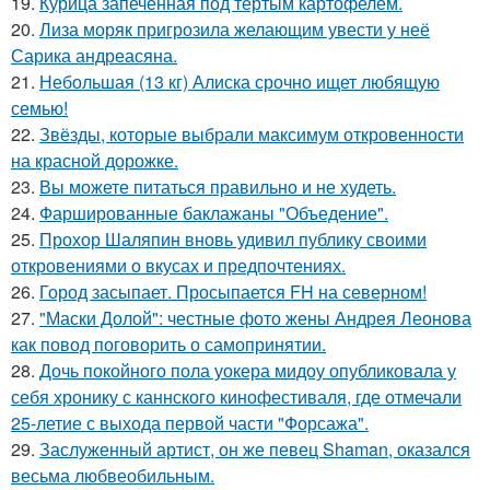
19.
Курица запеченная под тертым картофелем.
20.
Лиза моряк пригрозила желающим увести у неё
Сарика андреасяна.
21.
Небольшая (13 кг) Алиска срочно ищет любящую
семью!
22.
Звёзды, которые выбрали максимум откровенности
на красной дорожке.
23.
Вы можете питаться правильно и не худеть.
24.
Фаршированные баклажаны "Объедение".
25.
Прохор Шаляпин вновь удивил публику своими
откровениями о вкусах и предпочтениях.
26.
Город засыпает. Просыпается FH на северном!
27.
"Маски Долой": честные фото жены Андрея Леонова
как повод поговорить о самопринятии.
28.
Дочь покойного пола уокера мидоу опубликовала у
себя хронику с каннского кинофестиваля, где отмечали
25-летие с выхода первой части "Форсажа".
29.
Заслуженный артист, он же певец Shaman, оказался
весьма любвеобильным.