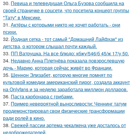
30.
Певица и телеведущая Ольга Бузова сообщила на
своей страничке в соцсети, что посетила концерт группы
"Тату" в Мексике.
31.
Актёры с которыми никто не хочет работать - они
психи.
32.
Йодная сетка - тот самый "Домашний Лайфхак" из
детства, о котором слышал почти каждый.
33.
ПП Ватрушка. На все блюдо: кбжу/546/б 45/ж 17/у 50.
34.
Недавно Анна Плетнёва показала повзрослевшую
дочь - Марию, которая сейчас живёт во Франции.
35.
Шеннон Элизабет, которую многие помнят по
культовой комедии американский пирог, создала аккаунт
на Onlyfans и за неделю заработала миллион долларов.
36.
Паста карбонара с грибами.
37.
Пример невероятной выносливости: Ченнинг татум
продемонстрировал свои физические трансформации
ради ролей в кино.
38.
Свежей пассии артема чекалкена уже досталось от
недоброжелателей.