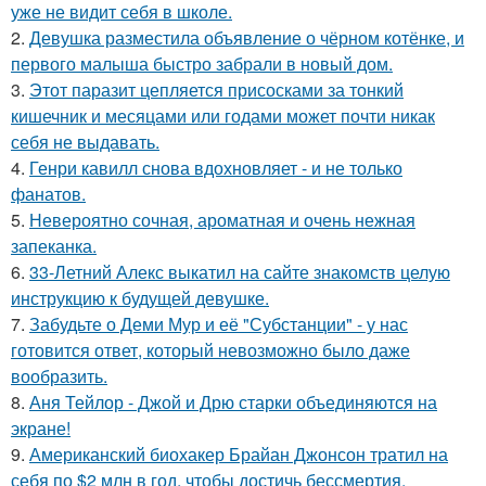
уже не видит себя в школе.
2.
Девушка разместила объявление о чёрном котёнке, и
первого малыша быстро забрали в новый дом.
3.
Этот паразит цепляется присосками за тонкий
кишечник и месяцами или годами может почти никак
себя не выдавать.
4.
Генри кавилл снова вдохновляет - и не только
фанатов.
5.
Невероятно сочная, ароматная и очень нежная
запеканка.
6.
33-Летний Алекс выкатил на сайте знакомств целую
инструкцию к будущей девушке.
7.
Забудьте о Деми Мур и её "Субстанции" - у нас
готовится ответ, который невозможно было даже
вообразить.
8.
Аня Тейлор - Джой и Дрю старки объединяются на
экране!
9.
Американский биохакер Брайан Джонсон тратил на
себя по $2 млн в год, чтобы достичь бессмертия.