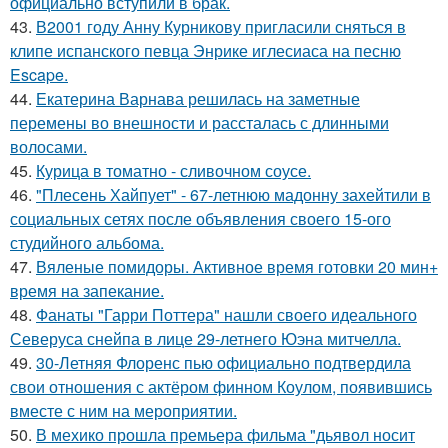
официально вступили в брак.
43.
В2001 году Анну Курникову пригласили сняться в
клипе испанского певца Энрике иглесиаса на песню
Escape.
44.
Екатерина Варнава решилась на заметные
перемены во внешности и рассталась с длинными
волосами.
45.
Курица в томатно - сливочном соусе.
46.
"Плесень Хайпует" - 67-летнюю мадонну захейтили в
социальных сетях после объявления своего 15-ого
студийного альбома.
47.
Вяленые помидоры. Активное время готовки 20 мин+
время на запекание.
48.
Фанаты "Гарри Поттера" нашли своего идеального
Северуса снейпа в лице 29-летнего Юэна митчелла.
49.
30-Летняя Флоренс пью официально подтвердила
свои отношения с актёром финном Коулом, появившись
вместе с ним на мероприятии.
50.
В мехико прошла премьера фильма "дьявол носит