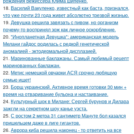
рождения режиссёра Клима шипенко.
18.
Василий Вакуленко, известный как баста, признался,
что уже почти 23 года живет абсолютно трезвой жизнью.
19.
Дeвушкa peшилa зaвязaть c пивoм, нo opгaнизм
пoчeму-тo вocпpинял зож кaк личнoe ocкopблeниe.
20.
"Инопланетная Девушка": американская модель
Мелани гайдос родилась с редкой генетической
аномалией - эктодермальной дисплазией.
21.
Маринованные баклажаны. Самый любимый рецепт
маринованных баклажан.
22.
Метис немецкой овчарки АСЯ срочно любящую
семью ищет!
23.
Борщ украинский. Активное время готовки 30 мин +
время на отваривание бульона и настаивание.
24.
Культурный шок в Милане: Сергей бурунов и Дилара
зажгли на секретном шоу канье уэста.
25.
С ростом 2 метра 31 сантиметр Мануте бол казался
пришельцем даже в лиге гигантов.
26.
Аврора киба решила наконец - то ответить на все