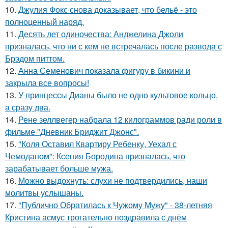
10.
Джулия Фокс снова доказывает, что бельё - это
полноценный наряд.
11.
Десять лет одиночества: Анджелина Джоли
призналась, что ни с кем не встречалась после развода с
Брэдом питтом.
12.
Анна Семенович показала фигуру в бикини и
закрыла все вопросы!
13.
У принцессы Дианы было не одно культовое кольцо,
а сразу два.
14.
Рене зеллвегер набрала 12 килограммов ради роли в
фильме "Дневник Бриджит Джонс".
15.
"Коля Оставил Квартиру Ребенку, Уехал с
Чемоданом": Ксения Бородина призналась, что
зарабатывает больше мужа.
16.
Можно выдохнуть: слухи не подтвердились, наши
молитвы услышаны.
17.
"Публично Обратилась к Чужому Мужу" - 38-летняя
Кристина асмус трогательно поздравила с днём