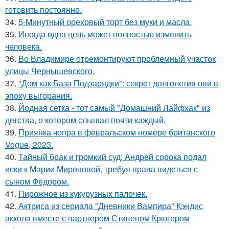
готовить постоянно.
34.
5-Минутный ореховый торт без муки и масла.
35.
Иногда одна цель может полностью изменить
человека.
36.
Во Владимире отремонтируют проблемный участок
улицы Чернышевского.
37.
"Дом как База Подзарядки": секрет долголетия ови в
эпоху выгорания.
38.
Йодная сетка - тот самый "Домашний Лайфхак" из
детства, о котором слышал почти каждый.
39.
Приянка чопра в февральском номере британского
Vogue, 2023.
40.
Тайный брак и громкий суд: Андрей сорока подал
иски к Марии Мироновой, требуя права видеться с
сыном Фёдором.
41.
Пирожное из кукурузных палочек.
42.
Актриса из сериала "Дневники Вампира" Кэндис
аккола вместе с партнером Стивеном Крюгером