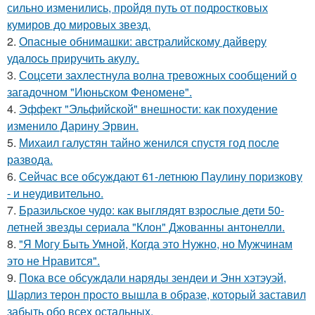
сильно изменились, пройдя путь от подростковых
кумиров до мировых звезд.
2.
Опасные обнимашки: австралийскому дайверу
удалось приручить акулу.
3.
Соцсети захлестнула волна тревожных сообщений о
загадочном "Июньском Феномене".
4.
Эффект "Эльфийской" внешности: как похудение
изменило Дарину Эрвин.
5.
Михаил галустян тайно женился спустя год после
развода.
6.
Сейчас все обсуждают 61-летнюю Паулину поризкову
- и неудивительно.
7.
Бразильское чудо: как выглядят взрослые дети 50-
летней звезды сериала "Клон" Джованны антонелли.
8.
"Я Могу Быть Умной, Когда это Нужно, но Мужчинам
это не Нравится".
9.
Пока все обсуждали наряды зендеи и Энн хэтэуэй,
Шарлиз терон просто вышла в образе, который заставил
забыть обо всех остальных.