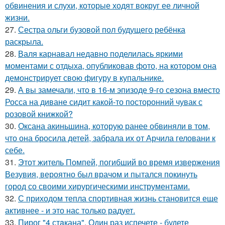
обвинения и слухи, которые ходят вокруг ее личной
жизни.
27.
Сестра ольги бузовой пол будущего ребёнка
раскрыла.
28.
Валя карнавал недавно поделилась яркими
моментами с отдыха, опубликовав фото, на котором она
демонстрирует свою фигуру в купальнике.
29.
А вы замечали, что в 16-м эпизоде 9-го сезона вместо
Росса на диване сидит какой-то посторонний чувак с
розовой книжкой?
30.
Оксана акиньшина, которую ранее обвиняли в том,
что она бросила детей, забрала их от Арчила геловани к
себе.
31.
Этот житель Помпей, погибший во время извержения
Везувия, вероятно был врачом и пытался покинуть
город со своими хирургическими инструментами.
32.
С приходом тепла спортивная жизнь становится еще
активнее - и это нас только радует.
33.
Пирог "4 стaкана". Один раз испечете - будете