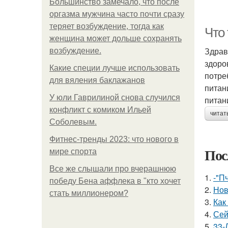
Большинство замечало, что после
оргазма мужчина часто почти сразу
теряет возбуждение, тогда как
Что
женщина может дольше сохранять
Здрав
возбуждение.
здоро
Какие специи лучше использовать
потре
для вяления баклажанов
питан
У юли Гаврилиной снова случился
питан
конфликт с комиком Ильей
читат
Соболевым.
Фитнес-тренды 2023: что нового в
Пос
мире спорта
Все же слышали про вчерашнюю
1.
-"П
победу Бена аффлека в "кто хочет
2.
Нов
стать миллионером?
3.
Как
4.
Сей
5.
33-