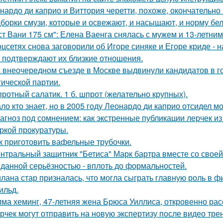
нардо ди каприо и Виттория черетти, похоже, окончательно 
борки смузи, которые и освежают, и насыщают, и норму бел
ст Вани 175 см": Елена Ваенга снялась с мужем и 13-летни
оцсетях снова заговорили об Игоре синяке и Егоре криде - н
 подтверждают их близкие отношения.
 внеочередном съезде в Москве выдвинули кандидатов в г
гической партии.
ротный салатик. 1 б. шпрот (желательно крупных).
ло кто знает, но в 2005 году Леонардо ди каприо отсидел мо
агноз под сомнением: как экстренные публикации лерчек из
ркой прокуратуры.
к приготовить вафельные трубочки.
нтральный защитник "Бетиса" Марк бартра вместе со свое
данной серьёзностью - вплоть до формальностей.
лана стар призналась, что могла сыграть главную роль в ф
ильд.
ма хеминг, 47-летняя жена Брюса Уиллиса, откровенно рас
рчек могут отправить на новую экспертизу после видео трен