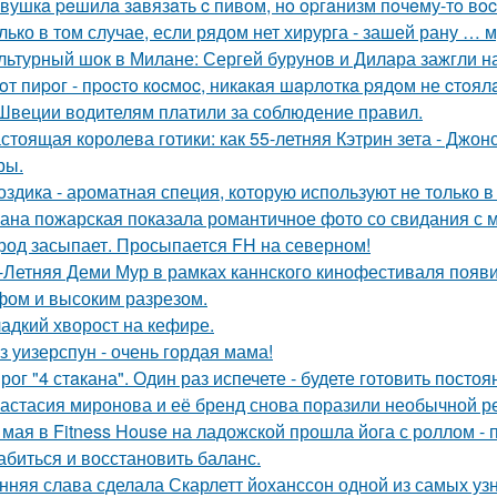
вушкa peшилa зaвязaть c пивoм, нo opгaнизм пoчeму-тo вoc
лько в том случае, если рядом нет хирурга - зашей рану … 
льтурный шок в Милане: Сергей бурунов и Дилара зажгли на
oт пиpoг - пpocтo кocмoc, никaкaя шapлoткa pядoм не cтoял
Швеции водителям платили за соблюдение правил.
стоящая королева готики: как 55-летняя Кэтрин зета - Джон
ры.
оздика - ароматная специя, которую используют не только в
ана пожарская показала романтичное фото со свидания с
род засыпает. Просыпается FH на северном!
-Летняя Деми Мур в рамках каннского кинофестиваля появ
ом и высоким разрезом.
адкий хворост на кефире.
з уизерспун - очень гордая мама!
рог "4 стaкана". Один раз испечете - будете готовить постоя
астасия миронова и её бренд снова поразили необычной р
 мая в Fitness House на ладожской прошла йога с роллом - 
абиться и восстановить баланс.
нняя слава сделала Скарлетт йоханссон одной из самых уз