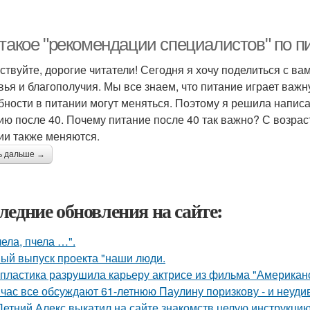
 такое "рекомендации специалистов" по п
ствуйте, дорогие читатели! Сегодня я хочу поделиться с ва
вья и благополучия. Мы все знаем, что питание играет важ
бности в питании могут меняться. Поэтому я решила напис
ию после 40. Почему питание после 40 так важно? С возрас
ии также меняются.
ь дальше →
ледние обновления на сайте:
чела, пчела …".
ый выпуск проекта "наши люди.
 пластика разрушила карьеру актрисе из фильма "Американ
час все обсуждают 61-летнюю Паулину поризкову - и неуди
Летний Алекс выкатил на сайте знакомств целую инструкцию