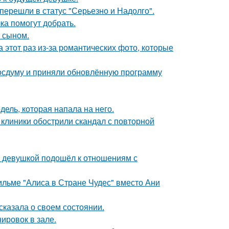
перешли в статус "Серьезно и Надолго".
ка помогут добрать.
м сыном.
а этот раз из-за романтических фото, которые
осдуму и приняли обновлённую программу
дель, которая напала на него.
 клиники обострили скандал с повторной
й девушкой подошёл к отношениям с
ильме "Алиса в Стране Чудес" вместо Ани
сказала о своем состоянии.
ировок в зале.