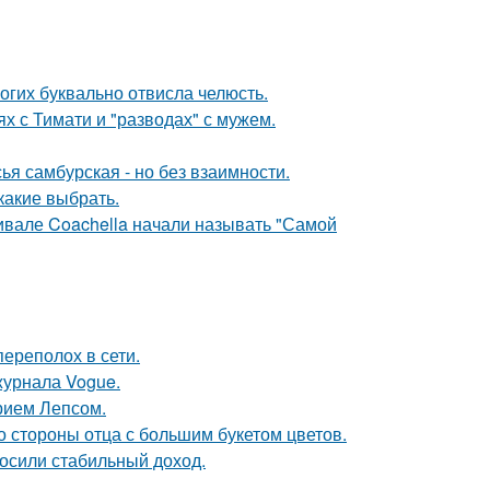
огих буквально отвисла челюсть.
х с Тимати и "разводах" с мужем.
я самбурская - но без взаимности.
какие выбрать.
ивале Coachella начали называть "Самой
ереполох в сети.
журнала Vogue.
рием Лепсом.
о стороны отца с большим букетом цветов.
носили стабильный доход.