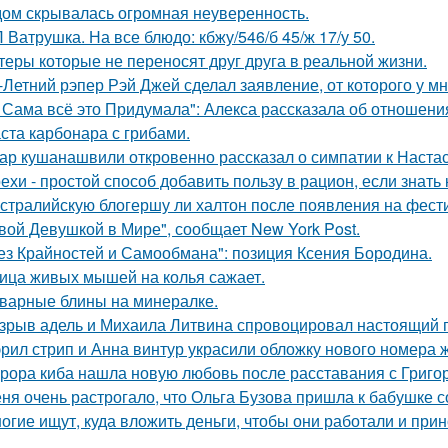
ом скрывалась огромная неуверенность.
 Ватрушка. На все блюдо: кбжу/546/б 45/ж 17/у 50.
теры которые не переносят друг друга в реальной жизни.
-Летний рэпер Рэй Джей сделал заявление, от которого у мн
 Сама всё это Придумала": Алекса рассказала об отношения
ста карбонара с грибами.
ар кушанашвили откровенно рассказал о симпатии к Настась
ехи - простой способ добавить пользу в рацион, если знать 
стралийскую блогершу ли халтон после появления на фест
вой Девушкой в Мире", сообщает New York Post.
ез Крайностей и Самообмана": позиция Ксения Бородина.
ица живых мышей на колья сажает.
варные блины на минералке.
зрыв адель и Михаила Литвина спровоцировал настоящий п
рил стрип и Анна винтур украсили обложку нового номера 
рора киба нашла новую любовь после расставания с Григо
ня очень растрогало, что Ольга Бузова пришла к бабушке с
огие ищут, куда вложить деньги, чтобы они работали и при