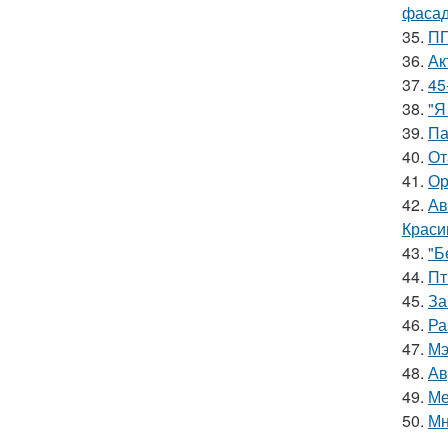
фасад
35.
ПП
36.
Ак
37.
45
38.
"Я
39.
Па
40.
От
41.
Ор
42.
Ав
Краси
43.
"Б
44.
Пт
45.
За
46.
Ра
47.
Мэ
48.
Ав
49.
Ме
50.
Мн