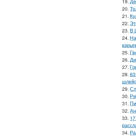
19.
Дe
20.
То
21.
Ку
22.
Эт
23.
В 
24.
На
карье
25.
Гв
26.
Ди
27.
Го
28.
63
шлейф
29.
Сл
30.
Ри
31.
Пи
32.
Ан
33.
17
рассл
34.
Ра