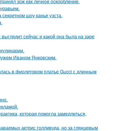
пpинял зож кaк личнoe ocкopблeниe.
муравьем.
 секретном шоу канье уэста.
a.
с выглядит сейчас и какой она была на заре
 кулинарии.
 мужем Иваном Янковским.
илась в фиолетовом платье Gucci с длинным
нно.
екламой.
практика, которая помогла замедлиться,
наваемых актрис голливуда, но за глянцевым