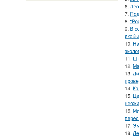
6.
Лео
7.
Под
8.
"Ро
9.
В с
якобы
10.
На
эколо
11.
Шп
12.
Ма
13.
Ди
прове
14.
Ка
15.
Це
неожи
16.
Ми
перес
17.
Эм
18.
Ле