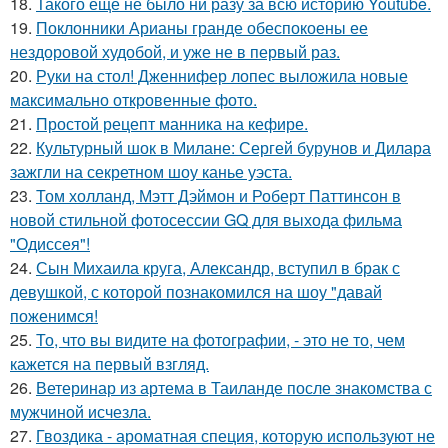
18.
Такого ещё не было ни разу за всю историю Youtube.
19.
Поклонники Арианы гранде обеспокоены ее
нездоровой худобой, и уже не в первый раз.
20.
Руки на стол! Дженнифер лопес выложила новые
максимально откровенные фото.
21.
Простой рецепт манника на кефире.
22.
Культурный шок в Милане: Сергей бурунов и Дилара
зажгли на секретном шоу канье уэста.
23.
Том холланд, Мэтт Дэймон и Роберт Паттинсон в
новой стильной фотосессии GQ для выхода фильма
"Одиссея"!
24.
Сын Михаила круга, Александр, вступил в брак с
девушкой, с которой познакомился на шоу "давай
поженимся!
25.
То, что вы видите на фотографии, - это не то, чем
кажется на первый взгляд.
26.
Ветеринар из артема в Таиланде после знакомства с
мужчиной исчезла.
27.
Гвоздика - ароматная специя, которую используют не