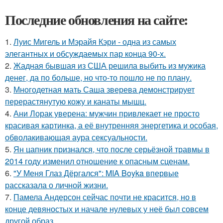
Последние обновления на сайте:
1.
Луис Мигель и Мэрайя Кэри - одна из самых
элегантных и обсуждаемых пар конца 90-х.
2.
Жадная бывшая из США решила выбить из мужика
денег, да по больше, но что-то пошло не по плану.
3.
Многодетная мать Саша зверева демонстрирует
перерастянутую кожу и канаты мышц.
4.
Ани Лорак уверена: мужчин привлекает не просто
красивая картинка, а её внутренняя энергетика и особая,
обволакивающая аура сексуальности.
5.
Ян цапник признался, что после серьёзной травмы в
2014 году изменил отношение к опасным сценам.
6.
"У Меня Глаз Дёргался": MIA Boyka впервые
рассказала о личной жизни.
7.
Памела Андерсон сейчас почти не красится, но в
конце девяностых и начале нулевых у неё был совсем
другой образ.