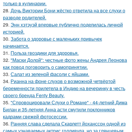
только в кулинарии.
28.
Дочь Виктории Бони жёстко ответила на все слухи о
разводе родителей.
29.
Энн хэтэуэй впервые публично поделилась личной
историей.
30.
Забота о здоровье с маленьких привычек
начинается.
31.
Польза гвоздики для здоровья.
32.
"Маски Долой": честные фото жены Андрея Леонова
как повод поговорить о самопринятии.
33.
Салат из зеленой фасоли с яйцами.
34.
Рианна на фоне слухов о возможной четвёртой
беременности прилетела в Индию на вечеринку в честь
своего бренда Fenty Beauty.
35.
"Спровоцировали Слухи о Романе" - 44-летний Дима
Билан и 35-летняя Анна асти смутили поклонников
кадрами свежей фотосессии.
36.
Ранняя слава сделала Скарлетт йоханссон одной из
самых узнаваемых актрис голливуда, но за глянцевым