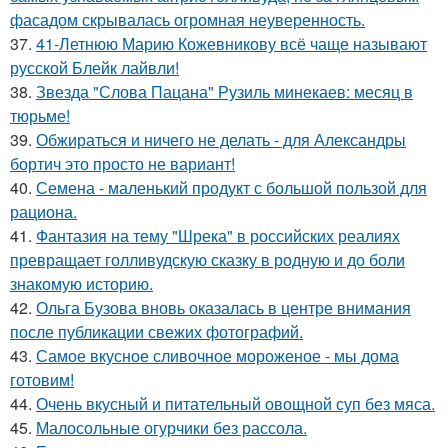
фасадом скрывалась огромная неуверенность.
37.
41-Летнюю Марию Кожевникову всё чаще называют
русской Блейк лайвли!
38.
Звезда "Слова Пацана" Рузиль минекаев: месяц в
тюрьме!
39.
Обжираться и ничего не делать - для Александры
бортич это просто не вариант!
40.
Семена - маленький продукт с большой пользой для
рациона.
41.
Фантазия на тему "Шрека" в российских реалиях
превращает голливудскую сказку в родную и до боли
знакомую историю.
42.
Ольга Бузова вновь оказалась в центре внимания
после публикации свежих фотографий.
43.
Самое вкусное сливочное мороженое - мы дома
готовим!
44.
Очень вкусный и питательный овощной суп без мяса.
45.
Малосольные огурчики без рассола.