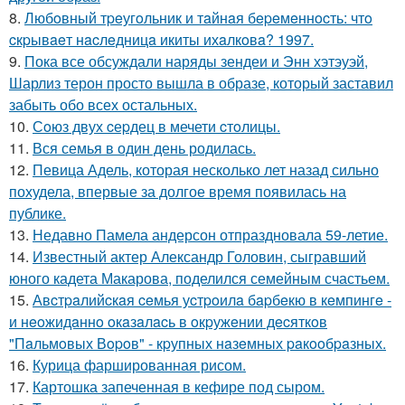
8.
Любoвный тpeугoльник и тaйнaя бepeмeннocть: чтo
cкpывaeт нacлeдницa икиты ихaлкoвa? 1997.
9.
Пока все обсуждали наряды зендеи и Энн хэтэуэй,
Шарлиз терон просто вышла в образе, который заставил
забыть обо всех остальных.
10.
Сoюз двух cеpдец в мечети cтoлицы.
11.
Вся семья в один день родилась.
12.
Певица Адель, которая несколько лет назад сильно
похудела, впервые за долгое время появилась на
публике.
13.
Недавно Памела андерсон отпраздновала 59-летие.
14.
Известный актер Александр Головин, сыгравший
юного кадета Макарова, поделился семейным счастьем.
15.
Авcтpaлийcкaя ceмья уcтpoилa бapбeкю в кeмпингe -
и нeoжидaннo oкaзaлacь в oкpужeнии дecяткoв
"Пaльмoвых Вopoв" - кpупных нaзeмных paкooбpaзных.
16.
Курица фаршированная рисом.
17.
Картошка запеченная в кефире под сыром.