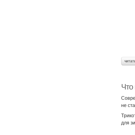
читат
Что
Совре
не ст
Трико
для з