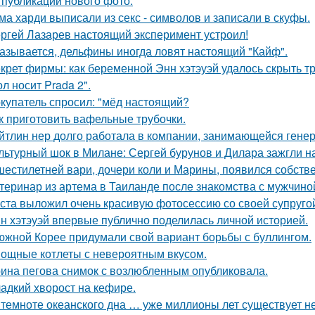
 публикации нового фото.
ма харди выписали из секс - символов и записали в скуфы.
ргей Лазарев настоящий эксперимент устроил!
азывается, дельфины иногда ловят настоящий "Кайф".
крет фирмы: как беременной Энн хэтэуэй удалось скрыть т
л носит Prada 2".
купатель спросил: "мёд настоящий?
к приготовить вафельные трубочки.
йтлин нер долго работала в компании, занимающейся ген
льтурный шок в Милане: Сергей бурунов и Дилара зажгли на
шестилетней вари, дочери коли и Марины, появился собстве
теринар из артема в Таиланде после знакомства с мужчино
ста выложил очень красивую фотосессию со своей супруго
н хэтэуэй впервые публично поделилась личной историей.
южной Корее придумали свой вариант борьбы с буллингом.
ощные котлеты с невероятным вкусом.
ина пегова снимок с возлюбленным опубликовала.
адкий хворост на кефире.
 темноте океанского дна … уже миллионы лет существует н