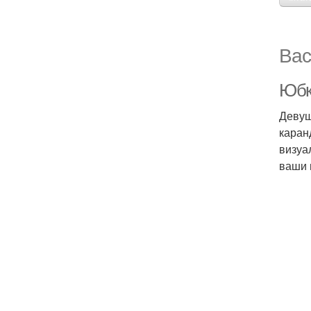
Вас
Юбк
Девуш
каран
визуа
ваши 