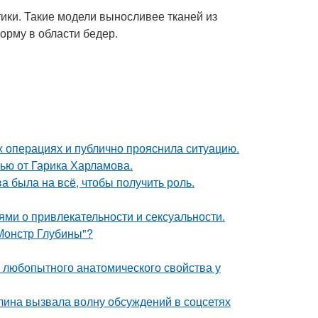
ики. Такие модели выносливее тканей из
орму в области бедер.
 операциях и публично прояснила ситуацию.
ью от Гарика Харламова.
а была на всё, чтобы получить роль.
ями о привлекательности и сексуальности.
 Монстр Глубины"?
любопытного анатомического свойства у
лина вызвала волну обсуждений в соцсетях