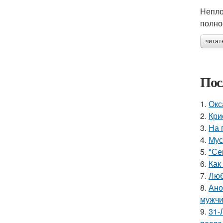
Непло
полно
читат
Пос
1.
Окс
2.
Кри
3.
На 
4.
Мус
5.
"Се
6.
Как
7.
Люб
8.
Ано
мужчи
9.
31-