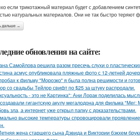
хо если трикотажный материал будет с добавлением синтет
стью натуральных материалов. Они не так быстро теряют ф
ь дальше →
ледние обновления на сайте:
ана Самойлова решила разом пресечь слухи о пластических
стина асмус опубликовала пляжные фото с 12-летней дочер
пробах к фильму "Морозко" я была полна решимости и готов
ор со свадьбы Тейлор свифт по $25 за штуку распродали.
ксуальность - это не Картинка": Ани Лорак поделилась мысл
 создавали гигантскую акулу мегалодона для фильма "Мег:
овь зла, а интернет уже открыл папку с доказательствами.
мально высокие температуры спровоцировали проявление 
н.
Летняя жена старшего сына Дэвида и Виктории бэкхем брук