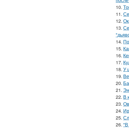
после
10.
То
11.
Се
12.
Ок
13.
Се
"дьяво
14.
По
15.
Ка
16.
Ке
17.
Ку
18.
У 
19.
Ве
20.
Ба
21.
Эн
22.
В 
23.
Ов
24.
Ир
25.
Сл
26.
"В