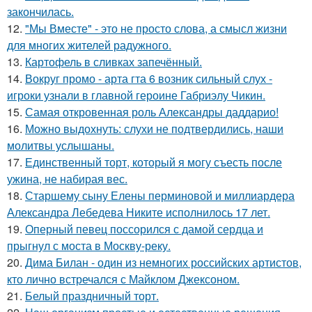
закончилась.
12.
"Мы Вместе" - это не просто слова, а смысл жизни
для многих жителей радужного.
13.
Картофель в сливках запечённый.
14.
Вокруг промо - арта гта 6 возник сильный слух -
игроки узнали в главной героине Габриэлу Чикин.
15.
Самая откровенная роль Александры даддарио!
16.
Можно выдохнуть: слухи не подтвердились, наши
молитвы услышаны.
17.
Единственный торт, который я могу съесть после
ужина, не набирая вес.
18.
Старшему сыну Елены перминовой и миллиардера
Александра Лебедева Никите исполнилось 17 лет.
19.
Оперный певец поссорился с дамой сердца и
прыгнул с моста в Москву-реку.
20.
Дима Билан - один из немногих российских артистов,
кто лично встречался с Майклом Джексоном.
21.
Белый праздничный торт.