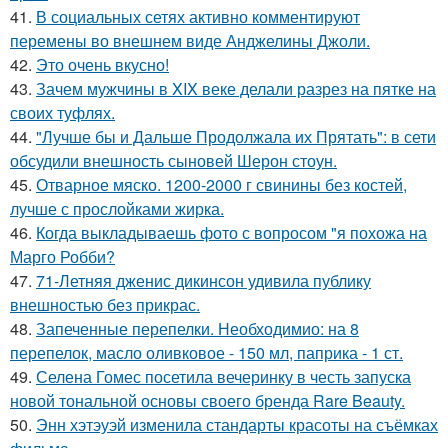
41.
В социальных сетях активно комментируют
перемены во внешнем виде Анджелины Джоли.
42.
Это очень вкусно!
43.
Зачем мужчины в XIX веке делали разрез на пятке на
своих туфлях.
44.
"Лучше бы и Дальше Продолжала их Прятать": в сети
обсудили внешность сыновей Шерон стоун.
45.
Отварное мяско. 1200-2000 г свинины без костей,
лучше с прослойками жирка.
46.
Когда выкладываешь фото с вопросом "я похожа на
Марго Робби?
47.
71-Летняя дженис дикинсон удивила публику
внешностью без прикрас.
48.
Запеченные перепелки. Необходимио: на 8
перепелок, масло оливковое - 150 мл, паприка - 1 ст.
49.
Селена Гомес посетила вечеринку в честь запуска
новой тональной основы своего бренда Rare Beauty.
50.
Энн хэтэуэй изменила стандарты красоты на съёмках