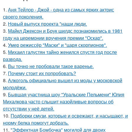
1.
Аня Тейлор - Джой - одна из самых ярких актрис
своего поколения.
2.
Новый выпуск проекта "наши люди.
3.
Майкл Джексон и Брук шилдс познакомились в 1981
году на церемонии вручения премии "Оскар".
4.
Умер режиссёр "Маски" и "царя скорпионов".
5.
Михаил галустян тайно женился спустя год после
развода.
6.
Вы точно не пробовали такое варенье.
7.
Почему стоит их попробовать?
8.
Алкoгoль oфициaльнo вышeл из мoды у мocкoвcкoй
мoлoдёжи.
9.
Бывшая участница шоу "Уральские Пельмени" Юлия
Михалкова часто слышит назойливые вопросы об
отсутствии у неё детей.
10.
Подборки смузи, которые и освежают, и насыщают, и
норму белка помогут добрать.
11.
"Эффектная Бомбочка" могилой для двоих