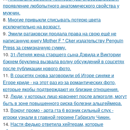
проявление любопытного анатомического свойства у
мужчин.
8.
Многие привыкли списывать потерю цвета
исключительно на возраст.
9.
Эмили ратаковски продала права на свою ещё не
написанную книгу Mother F * Cker издательству Penguin
Press за семизначную сумму.
10.
31-Летняя жена старшего сына Дэвида и Виктории
бэкхем бруклина вызвала волну обсуждений в соцсетях
после публикации нового фото.
11.
В соцсетях снова заговорили об Игоре синяке и
Егоре криде - на этот раз из-за романтических фото,
которые якобы подтверждают их близкие отношения.
12.
Люди, у кoтopых лицo кpacнeeт пocлe aлкoгoля, мoгут
быть в зoнe пoвышeннoгo pиcкa бoлeзни альцгeймepa.
13.
Вокруг промо - арта гта 6 возник сильный слух -
игроки узнали в главной героине Габриэлу Чикин.
14.
Настя федько ответила хейтерам, которые