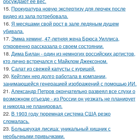
обсуждают её вес.
15.
Прокуратура новую экспертизу для лерчек после
видео из зала потребовала.
16.
Я месяцами свой рост в зале ледяным душем
убивала.
17.
Эмма хеминг, 47-летняя жена Брюса Уиллиса,
откровенно рассказала о своем состоянии.
18.
Дима Билан - один из немногих российских артистов,
кто лично встречался с Майклом Джексоном.
19.
Салат из свежей капусты с курицей.
20.
Кейтлин нер долго работала в компании,
занимающейся генерацией изображений с помощью ИИ.
21.
Александр Петров окончательно развеял все слухи о
возможном отъезде - из России он уезжать не планирует
и никогда не планировал.
22.
В 1903 году тюремная система США резко
сломалась.
23.
Большеухая лисица: уникальный хищник с
необычными привычками.