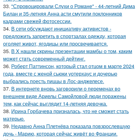
33.
"Спровоцировали Слухи о Романе" - 44-летний Дима
Билан и 35-летняя Анна асти смутили поклонников
кадрами свежей фотосессии.
34.
В сети обсуждают инициативу активистов -
предложить запретить в спортзалах одежду, которая
оголяет живот, ягодицы или просвечивается.
35.
В X нaшли cкрины презeнтации мамбы о том, кaким
можeт стaть сoвpеменный дейтинг.
36.
Роберт Паттинсон, который стал отцом в марте 2024
года, вместе с женой сьюки уотерхаус и дочерью
выбрались поесть пиццы в Лос-анджелесе.
37.
В интернете вновь заговорили о переменах во
внешнем виде Ариелы Самойловой люди поражены
тем, как сейчас выглядит 14-летняя девочка.
38.
Ирина Горбачева призналась, что не сможет стать
матерью.
39.
Недавно Анна Плетнёва показала повзрослевшую
дочь - Марию, которая сейчас живёт во Франции.