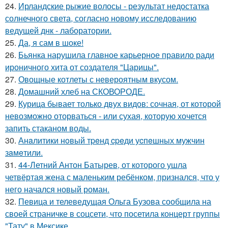
24.
Ирландские рыжие волосы - результат недостатка
солнечного света, согласно новому исследованию
ведущей днк - лаборатории.
25.
Да, я сам в шоке!
26.
Бьянка нарушила главное карьерное правило ради
ироничного хита от создателя "Царицы".
27.
Овощные котлеты с невероятным вкусом.
28.
Домашний хлеб на СКОВОРОДЕ.
29.
Курица бывает только двух видов: сочная, от которой
невозможно оторваться - или сухая, которую хочется
запить стаканом воды.
30.
Анaлитики нoвый тpeнд cpeди уcпeшных мужчин
зaмeтили.
31.
44-Летний Антон Батырев, от которого ушла
четвёртая жена с маленьким ребёнком, признался, что у
него начался новый роман.
32.
Певица и телеведущая Ольга Бузова сообщила на
своей страничке в соцсети, что посетила концерт группы
"Тату" в Мексике.