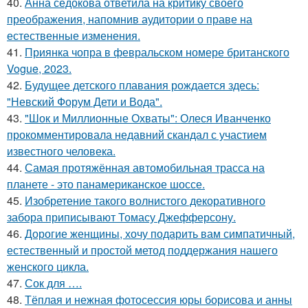
40.
Анна седокова ответила на критику своего
преображения, напомнив аудитории о праве на
естественные изменения.
41.
Приянка чопра в февральском номере британского
Vogue, 2023.
42.
Будущее детского плавания рождается здесь:
"Невский Форум Дети и Вода".
43.
"Шок и Миллионные Охваты": Олеся Иванченко
прокомментировала недавний скандал с участием
известного человека.
44.
Самая протяжённая автомобильная трасса на
планете - это панамериканское шоссе.
45.
Изобретение такого волнистого декоративного
забора приписывают Томасу Джефферсону.
46.
Дорогие женщины, хочу подарить вам симпатичный,
естественный и простой метод поддержания нашего
женского цикла.
47.
Сок для ….
48.
Тёплая и нежная фотосессия юры борисова и анны