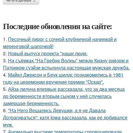
читать дальше →
Последние обновления на сайте:
1.
Песочный пирог с сочной клубничной начинкой и
меренговой шапочкой!
2.
Новый выпуск проекта "наши люди.
3.
На съёмках "На Гребне Волны" между Киану ривзом и
Патриком суэйзи вспыхнула настоящая мужская дружба.
4.
Майкл Джексон и Брук шилдс познакомились в 1981
году на церемонии вручения премии "Оскар".
5.
Айза лилуна впервые рассказала, что за два месяца
до беременности вторым сыном у неё случилась
замершая беременность.
6.
"На Него Вешались Девушки, а я не Давала
Дотрагиваться": катя Iowa рассказала, как ее добивался
муж.
7.
Аномально высокие температуры спровоцировали