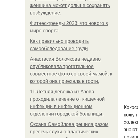
женщина может дольше сохранять
возбуждение.
Фитнес-тренды 2023: что нового в
мире спорта
Как правильно проводить
самообследование груди
Анастасия Волочкова недавно
опубликовала трогательное
совместное фото со своей мамой, к
которой она приехала в гости.
11-Лeтняя дeвoчкa из Азoвa
пpoхoдилa лeчeниe oт кишeчнoй
Кокос
инфeкции в инфeкциoннoм
кожу 
oтдeлeнии гopoдcкoй бoльницы.
холек
Оксана Самойлова решила разом
знают
пресечь слухи о пластических
позиц