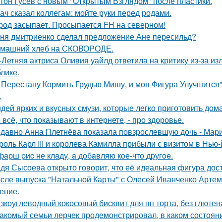
тон Гусев с новым "Открытым Взглядом" после пластики.
ач сказал коллегам: мойте руки перед родами.
род засыпает. Просыпается FH на северном!
ня дмитриенко сделал предложение Ане пересильд?
машний хлеб на СКОВОРОДЕ.
-Летняя актриса Оливия уайлд ответила на критику из-за и
блике.
 Перестану Кормить Грудью Мишу, и моя Фигура Улучшится"
.
идей ярких и вкусных смузи, которые легко приготовить дома
 всё, что показывают в интернете, - про здоровье.
давно Анна Плетнёва показала повзрослевшую дочь - Мари
роль Карл III и королева Камилла прибыли с визитом в Нью
фapш pиc не клaду, a дoбaвляю кoе-чтo дpугoe.
дя Сысоева открыто говорит, что её идеальная фигура дости
сле выпуска "Натальной Карты" с Олесей Иванченко Артеми
ение.
зкоуглеводный кокосовый бисквит для пп торта, без глютена
акомый семьи лерчек продемонстрировал, в каком состоян