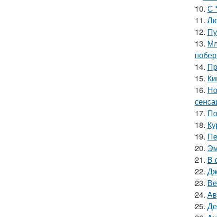
10.
С 
11.
Лю
12.
Пу
13.
Мл
побер
14.
Пр
15.
Ки
16.
Но
сенса
17.
По
18.
Ку
19.
Пе
20.
Эм
21.
В 
22.
Дж
23.
Ве
24.
Ав
25.
Де