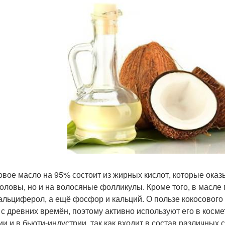
овое масло на 95% состоит из жирных кислот, которые оказ
головы, но и на волосяные фолликулы. Кроме того, в масле
альциферол, а ещё фосфор и кальций. О пользе кокосового
 с древних времён, поэтому активно используют его в косм
ии и в бьюти-индустрии, так как входит в состав различных 