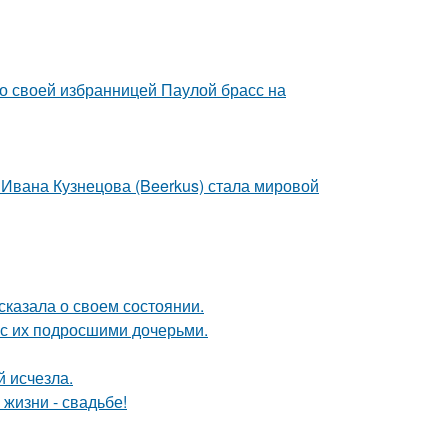
о своей избранницей Паулой брасс на
 Ивана Кузнецова (Beerkus) стала мировой
сказала о своем состоянии.
 с их подросшими дочерьми.
й исчезла.
 жизни - свадьбе!