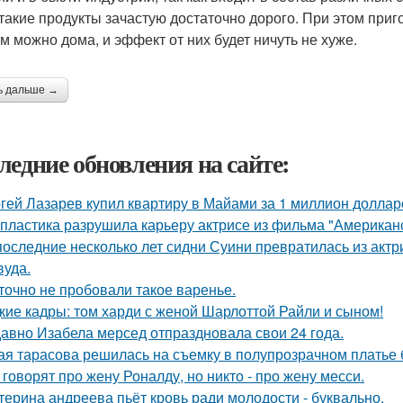
 такие продукты зачастую достаточно дорого. При этом при
м можно дома, и эффект от них будет ничуть не хуже.
ь дальше →
ледние обновления на сайте:
гей Лазарев купил квартиру в Майами за 1 миллион доллар
 пластика разрушила карьеру актрисе из фильма "Американ
последние несколько лет сидни Суини превратилась из актр
вуда.
точно не пробовали такое варенье.
кие кадры: том харди с женой Шарлоттой Райли и сыном!
авно Изабела мерсед отпраздновала свои 24 года.
ая тарасова решилась на съемку в полупрозрачном платье 
 говорят про жену Роналду, но никто - про жену месси.
терина андреева пьёт кровь ради молодости - буквально.