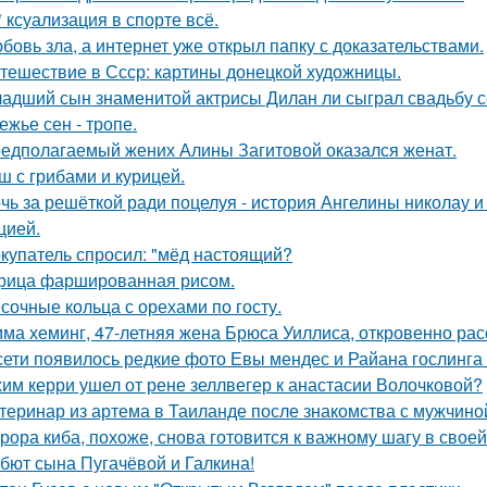
* ксуализация в спорте всё.
бовь зла, а интернет уже открыл папку с доказательствами.
тешествие в Ссср: картины донецкой художницы.
адший сын знаменитой актрисы Дилан ли сыграл свадьбу с
ежье сен - тропе.
едполагаемый жених Алины Загитовой оказался женат.
ш с грибами и курицей.
чь за решёткой ради поцелуя - история Ангелины николау и
цией.
купатель спросил: "мёд настоящий?
рица фаршированная рисом.
сочные кольца с орехами по госту.
ма хеминг, 47-летняя жена Брюса Уиллиса, откровенно рас
сети появилось редкие фото Евы мендес и Райана гослинга
им керри ушел от рене зеллвегер к анастасии Волочковой?
теринар из артема в Таиланде после знакомства с мужчино
рора киба, похоже, снова готовится к важному шагу в своей
бют сына Пугачёвой и Галкина!