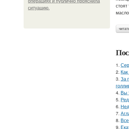
операциях и публично прояснила
стоят
ситуацию.
масло
читат
Пос
1.
Сер
2.
Как
3.
За 
голли
4.
Вы 
5.
Ред
6.
Нед
7.
Агл
8.
Все
9.
Ека