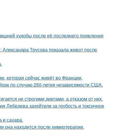
злишней худобы после её последнего появления
: Александра Трусова показала живот после
.
ю, которая сейчас живёт во Франции.
-йорк по случаю 250-летия независимости США.
гается не строгими диетами, а отказом от них.
я Лебедева захейтили за грубость и токсичное
 и сахара.
ии она находится после химиотерапии.