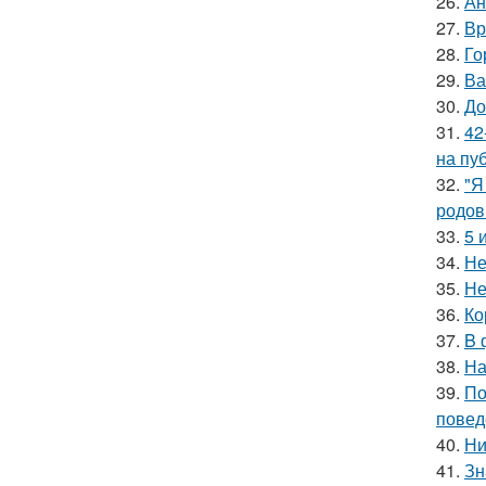
26.
Ан
27.
Вр
28.
Го
29.
Ва
30.
До
31.
42
на пу
32.
"Я
родов
33.
5 
34.
Не
35.
Не
36.
Ко
37.
B 
38.
На
39.
По
повед
40.
Ни
41.
Зн