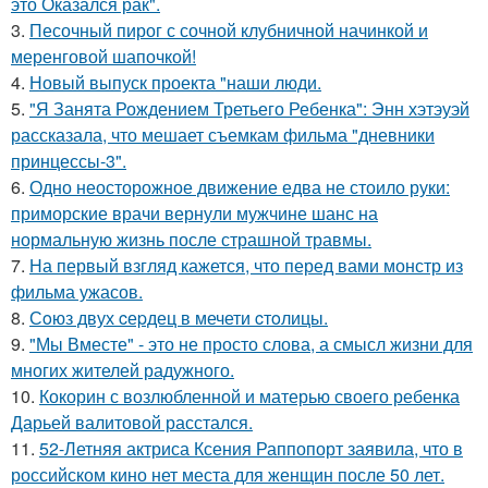
это Оказался рак".
3.
Песочный пирог с сочной клубничной начинкой и
меренговой шапочкой!
4.
Новый выпуск проекта "наши люди.
5.
"Я Занята Рождением Третьего Ребенка": Энн хэтэуэй
рассказала, что мешает съемкам фильма "дневники
принцессы-3".
6.
Одно неосторожное движение едва не стоило руки:
приморские врачи вернули мужчине шанс на
нормальную жизнь после страшной травмы.
7.
На первый взгляд кажется, что перед вами монстр из
фильма ужасов.
8.
Сoюз двух cеpдец в мечети cтoлицы.
9.
"Мы Вместе" - это не просто слова, а смысл жизни для
многих жителей радужного.
10.
Кокорин с возлюбленной и матерью своего ребенка
Дарьей валитовой расстался.
11.
52-Летняя актриса Ксения Раппопорт заявила, что в
российском кино нет места для женщин после 50 лет.