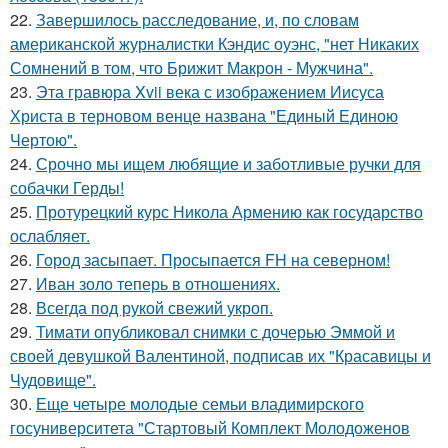
22.
Завершилось расследование, и, по словам
американской журналистки Кэндис оуэнс, "нет Никаких
Сомнений в том, что Брижит Макрон - Мужчина".
23.
Эта гравюра Xvii века с изображением Иисуса
Христа в терновом венце названа "Единый Единою
Чертою".
24.
Срочно мы ищем любящие и заботливые ручки для
собачки Герды!
25.
Протурецкий курс Никола Армению как государство
ослабляет.
26.
Город засыпает. Просыпается FH на северном!
27.
Иван золо теперь в отношениях.
28.
Всегда под рукой свежий укроп.
29.
Тимати опубликовал снимки с дочерью Эммой и
своей девушкой Валентиной, подписав их "Красавицы и
Чудовище".
30.
Еще четыре молодые семьи владимирского
госуниверситета "Стартовый Комплект Молодоженов