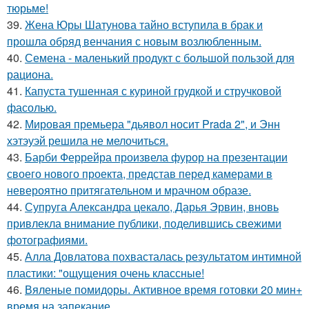
тюрьме!
39.
Жена Юры Шатунова тайно вступила в брак и
прошла обряд венчания с новым возлюбленным.
40.
Семена - маленький продукт с большой пользой для
рациона.
41.
Капуста тушенная с куриной грудкой и стручковой
фасолью.
42.
Мировая премьера "дьявол носит Prada 2", и Энн
хэтэуэй решила не мелочиться.
43.
Барби Феррейра произвела фурор на презентации
своего нового проекта, представ перед камерами в
невероятно притягательном и мрачном образе.
44.
Супруга Александра цекало, Дарья Эрвин, вновь
привлекла внимание публики, поделившись свежими
фотографиями.
45.
Алла Довлатова похвасталась результатом интимной
пластики: "ощущения очень классные!
46.
Вяленые помидоры. Активное время готовки 20 мин+
время на запекание.