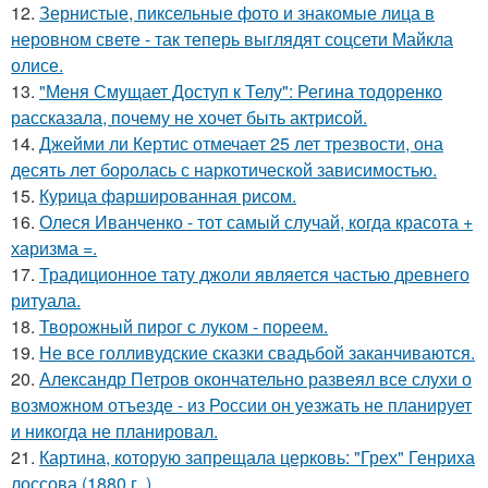
12.
Зернистые, пиксельные фото и знакомые лица в
неровном свете - так теперь выглядят соцсети Майкла
олисе.
13.
"Меня Смущает Доступ к Телу": Регина тодоренко
рассказала, почему не хочет быть актрисой.
14.
Джейми ли Кертис отмечает 25 лет трезвости, она
десять лет боролась с наркотической зависимостью.
15.
Курица фаршированная рисом.
16.
Олеся Иванченко - тот самый случай, когда красота +
харизма =.
17.
Традиционное тату джоли является частью древнего
ритуала.
18.
Творожный пирог с луком - пореем.
19.
Не все голливудские сказки свадьбой заканчиваются.
20.
Александр Петров окончательно развеял все слухи о
возможном отъезде - из России он уезжать не планирует
и никогда не планировал.
21.
Картина, которую запрещала церковь: "Грех" Генриха
лоссова (1880 г. ).