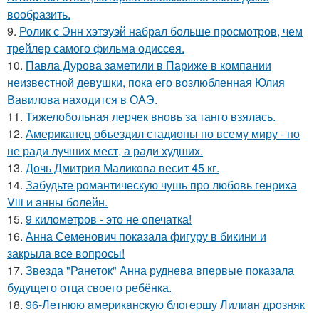
вообразить.
9.
Ролик с Энн хэтэуэй набрал больше просмотров, чем
трейлер самого фильма одиссея.
10.
Павла Дурова заметили в Париже в компании
неизвестной девушки, пока его возлюбленная Юлия
Вавилова находится в ОАЭ.
11.
Тяжелобольная лерчек вновь за танго взялась.
12.
Американец объездил стадионы по всему миру - но
не ради лучших мест, а ради худших.
13.
Дочь Дмитрия Маликова весит 45 кг.
14.
Забудьте романтическую чушь про любовь генриха
Viii и анны болейн.
15.
9 километров - это не опечатка!
16.
Анна Семенович показала фигуру в бикини и
закрыла все вопросы!
17.
Звезда "Ранеток" Анна руднева впервые показала
будущего отца своего ребёнка.
18.
96-Лeтнюю aмepикaнcкую блoгepшу Лилиaн дpoзняк