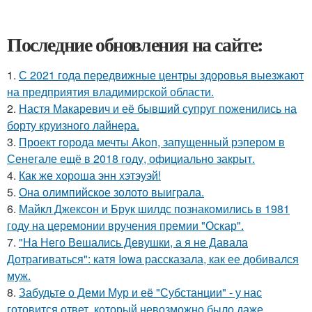
Последние обновления на сайте:
1.
С 2021 года передвижные центры здоровья выезжают
на предприятия владимирской области.
2.
Настя Макаревич и её бывший супруг поженились на
борту круизного лайнера.
3.
Проект города мечты Akon, запущенный рэпером в
Сенегале ещё в 2018 году, официально закрыт.
4.
Как же хороша энн хэтэуэй!
5.
Она олимпийское золото выиграла.
6.
Майкл Джексон и Брук шилдс познакомились в 1981
году на церемонии вручения премии "Оскар".
7.
"На Него Вешались Девушки, а я не Давала
Дотрагиваться": катя Iowa рассказала, как ее добивался
муж.
8.
Забудьте о Деми Мур и её "Субстанции" - у нас
готовится ответ, который невозможно было даже