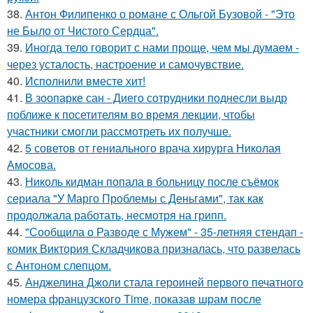
38.
Антон Филипенко о романе с Ольгой Бузовой - "Это
не Было от Чистого Сердца".
39.
Иногда тело говорит с нами проще, чем мы думаем -
через усталость, настроение и самочувствие.
40.
Исполнили вместе хит!
41.
В зоопарке сан - Диего сотрудники поднесли выдр
поближе к посетителям во время лекции, чтобы
участники смогли рассмотреть их получше.
42.
5 советов от гениального врача хирурга Николая
Амосова.
43.
Николь кидман попала в больницу после съёмок
сериала "У Марго Проблемы с Деньгами", так как
продолжала работать, несмотря на грипп.
44.
"Сообщила о Разводе с Мужем" - 35-летняя стендап -
комик Виктория Складчикова призналась, что развелась
с Антоном слепцом.
45.
Анджелина Джоли стала героиней первого печатного
номера французского Time, показав шрам после