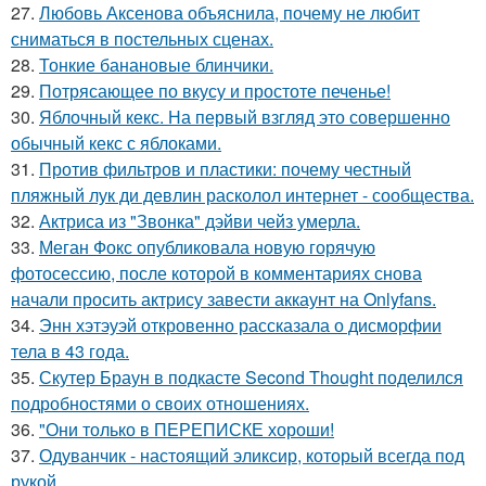
27.
Любовь Аксенова объяснила, почему не любит
сниматься в постельных сценах.
28.
Тонкие банановые блинчики.
29.
Потрясающее по вкусу и простоте печенье!
30.
Яблочный кекс. На первый взгляд это совершенно
обычный кекс с яблоками.
31.
Против фильтров и пластики: почему честный
пляжный лук ди девлин расколол интернет - сообщества.
32.
Актриса из "Звонка" дэйви чейз умерла.
33.
Меган Фокс опубликовала новую горячую
фотосессию, после которой в комментариях снова
начали просить актрису завести аккаунт на Onlyfans.
34.
Энн хэтэуэй откровенно рассказала о дисморфии
тела в 43 года.
35.
Скутер Браун в подкасте Second Thought поделился
подробностями о своих отношениях.
36.
"Они только в ПЕРЕПИСКЕ хороши!
37.
Одуванчик - настоящий эликсир, который всегда под
рукой.