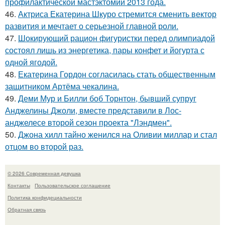
профилактической мастэктомии 2013 года.
46.
Актриса Екатерина Шкуро стремится сменить вектор
развития и мечтает о серьезной главной роли.
47.
Шокирующий рацион фигуристки перед олимпиадой
состоял лишь из энергетика, пары конфет и йогурта с
одной ягодой.
48.
Екатерина Гордон согласилась стать общественным
защитником Артёма чекалина.
49.
Деми Мур и Билли боб Торнтон, бывший супруг
Анджелины Джоли, вместе представили в Лос-
анджелесе второй сезон проекта "Лэндмен".
50.
Джона хилл тайно женился на Оливии миллар и стал
отцом во второй раз.
© 2026 Современная девушка
Контакты
Пользовательское соглашение
Политика конфидециальности
Обратная связь