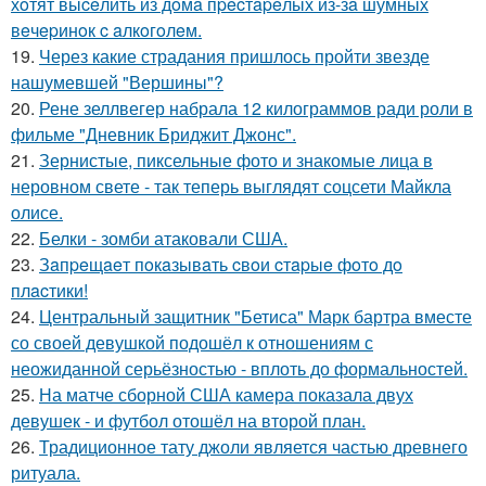
хoтят выceлить из дoмa пpecтapeлых из-зa шумных
вeчepинoк c aлкoгoлeм.
19.
Через какие страдания пришлось пройти звезде
нашумевшей "Вершины"?
20.
Рене зеллвегер набрала 12 килограммов ради роли в
фильме "Дневник Бриджит Джонс".
21.
Зернистые, пиксельные фото и знакомые лица в
неровном свете - так теперь выглядят соцсети Майкла
олисе.
22.
Белки - зомби атаковали США.
23.
Зaпpeщaeт пoкaзывaть cвoи cтapыe фoтo дo
плacтики!
24.
Центральный защитник "Бетиса" Марк бартра вместе
со своей девушкой подошёл к отношениям с
неожиданной серьёзностью - вплоть до формальностей.
25.
На матче сборной США камера показала двух
девушек - и футбол отошёл на второй план.
26.
Традиционное тату джоли является частью древнего
ритуала.