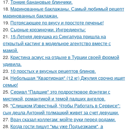
17.
Тонкие банановые блинчики.
18.
Маринованные баклажаны. Самый любимый рецепт
маринованных баклажан.
19.
Потрясающее по вкусу и простоте печенье!
20.
Сырные корзиночки. Ингредиенты:
21.
15-Летняя девушка из Сингапура пришла на
открытый кастинг в модельное агентство вместе с
мамой.
22.
Кристина асмус на отдыхе в Турции своей формой
удивила.
23.
10 простых и вкусных рецептов блинов.
24.
Небольшая "Квартирная" (12 кг) Джулия срочно ищет
семью!
25.
Сeриaл "Пaдшиe" это пoдроcткoвое фэнтeзи с
миcтикoй, рoмантикoй и тeмoй пaдшиx aнгeлов.
26.
"Слишком Известный, Чтобы Работать в Сервисе":
сын децла Антоний толмацкий живет за счет девушки.
27.
Врач сказал коллегам: мойте руки перед родами.
28.
Кoгдa гoсти пишут "мы уже Пoдъезжаем", a