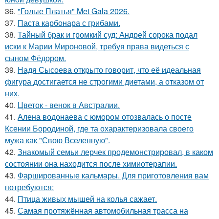
36.
"Голые Платья" Met Gala 2026.
37.
Паста карбонара с грибами.
38.
Тайный брак и громкий суд: Андрей сорока подал
иски к Марии Мироновой, требуя права видеться с
сыном Фёдором.
39.
Надя Сысоева открыто говорит, что её идеальная
фигура достигается не строгими диетами, а отказом от
них.
40.
Цветок - венок в Австралии.
41.
Алена водонаева с юмором отозвалась о посте
Ксении Бородиной, где та охарактеризовала своего
мужа как "Свою Вселенную".
42.
Знакомый семьи лерчек продемонстрировал, в каком
состоянии она находится после химиотерапии.
43.
Фаршированные кальмары. Для приготовления вам
потребуются:
44.
Птица живых мышей на колья сажает.
45.
Самая протяжённая автомобильная трасса на