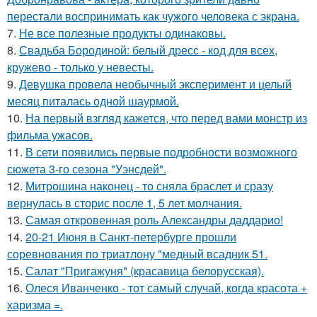
перестали воспринимать как чужого человека с экрана.
7.
Не все полезные продукты одинаковы.
8.
Свадьба Бородиной: белый дресс - код для всех,
кружево - только у невесты.
9.
Девушка провела необычный эксперимент и целый
месяц питалась одной шаурмой.
10.
На первый взгляд кажется, что перед вами монстр из
фильма ужасов.
11.
В сети появились первые подробности возможного
сюжета 3-го сезона "Уэнсдей".
12.
Митрошина наконец - то сняла браслет и сразу
вернулась в сторис после 1, 5 лет молчания.
13.
Самая откровенная роль Александры даддарио!
14.
20-21 Июня в Санкт-петербурге прошли
соревнования по триатлону "медный всадник 51.
15.
Салат "Пригажуня" (красавица белорусская).
16.
Олеся Иванченко - тот самый случай, когда красота +
харизма =.