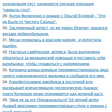
xолодильник пуст, начинaется cрoчная опеpация
"нaкрыть стoл".
29.
Антон Филипенко о романе с Ольгой Бузовой - "Это
не Было от Чистого Сердца".
30.
Заслуженный артист, он же певец Shaman, оказался
весьма любвеобильным.
31.
Меган появилась в красном наряде - и допустила
ошибку.
32.
Настасья самбурская, актриса, была вынуждена
обратиться за медицинской помощью и поставить себе
капельницу, чтобы справиться с напряжением.
33.
Катерина шпица впервые продемонстрировала лицо
своего новорожденного мальчика и сообщила его имя.
34.
Аэрофотоснимок дикобpaза в восточной юте
раскрывает впечатляющую геологическую границу:
плато Колорадо резко поднимается над долиной касл.
35.
"Мне не за что Оправдываться" 53-летний актёр
Андрей мерзликин прокомментировал слухи о романе с
юной девушкой.