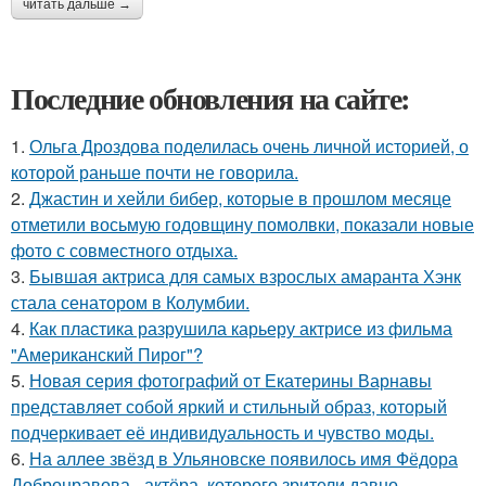
читать дальше →
Последние обновления на сайте:
1.
Ольга Дроздова поделилась очень личной историей, о
которой раньше почти не говорила.
2.
Джастин и хейли бибер, которые в прошлом месяце
отметили восьмую годовщину помолвки, показали новые
фото с совместного отдыха.
3.
Бывшая актриса для самых взрослых амаранта Хэнк
стала сенатором в Колумбии.
4.
Как пластика разрушила карьеру актрисе из фильма
"Американский Пирог"?
5.
Новая серия фотографий от Екатерины Варнавы
представляет собой яркий и стильный образ, который
подчеркивает её индивидуальность и чувство моды.
6.
На аллее звёзд в Ульяновске появилось имя Фёдора
Добронравова - актёра, которого зрители давно