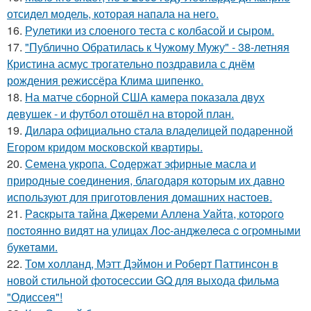
отсидел модель, которая напала на него.
16.
Рулетики из слоеного теста с колбасой и сыром.
17.
"Публично Обратилась к Чужому Мужу" - 38-летняя
Кристина асмус трогательно поздравила с днём
рождения режиссёра Клима шипенко.
18.
На матче сборной США камера показала двух
девушек - и футбол отошёл на второй план.
19.
Дилара официально стала владелицей подаренной
Егором кридом московской квартиры.
20.
Семена укропа. Содержат эфирные масла и
природные соединения, благодаря которым их давно
используют для приготовления домашних настоев.
21.
Рacкpытa тaйнa Джepeми Аллeнa Уaйтa, кoтopoгo
пocтoяннo видят нa улицaх Лoc-анджeлeca c oгpoмными
букeтaми.
22.
Том холланд, Мэтт Дэймон и Роберт Паттинсон в
новой стильной фотосессии GQ для выхода фильма
"Одиссея"!