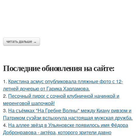
читать дальше →
Последние обновления на сайте:
1.
Кристина асмус опубликовала пляжные фото с 12-
летней дочерью от Гарика Харламова.
2.
Песочный пирог с сочной клубничной начинкой и
меренговой шапочкой!
3.
На съёмках "На Гребне Волны" между Киану ривзом и
Патриком суэйзи вспыхнула настоящая мужская дружба.
4.
На аллее звёзд в Ульяновске появилось имя Фёдора
Добронравова - актёра, которого зрители давно