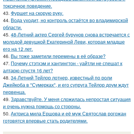
токсичное поведение.
43.
Фуршет на скорую руку.
44.
Вода уходит, но контроль остаётся во владимирской
области.
45.
48-Летний актер Сергей бурунов снова встречается с
молодой девушкой Екатериной Леви, которая младше
его на 12 лет.
46.
Вы тоже заметили перемены в её образе?
47.
Почему стэтхэм и хантингтон - уайтли не спешат к
алтарю спустя 16 лет?
48.
34-Летний Тейлор лотнер, известный по роли
Джейкоба в "Сумерках", и его супруга Тейлор доум ждут
первенца.
49.
Здравствуйте. У меня сложилась непростая ситуация
и очень нужна помощь со стороны.
50.
Актриса мила Ершова и её муж Святослав рогожан
готовятся впервые стать родителями.