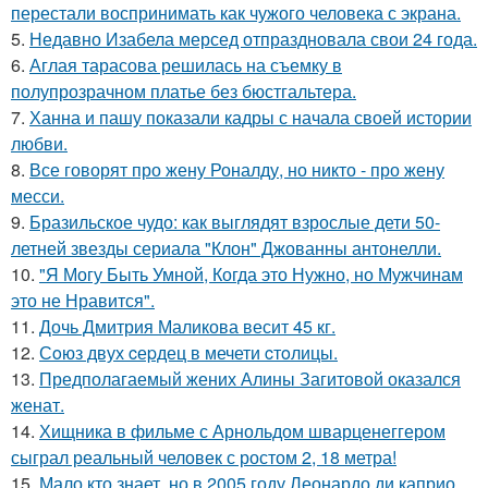
перестали воспринимать как чужого человека с экрана.
5.
Недавно Изабела мерсед отпраздновала свои 24 года.
6.
Аглая тарасова решилась на съемку в
полупрозрачном платье без бюстгальтера.
7.
Ханна и пашу показали кадры с начала своей истории
любви.
8.
Все говорят про жену Роналду, но никто - про жену
месси.
9.
Бразильское чудо: как выглядят взрослые дети 50-
летней звезды сериала "Клон" Джованны антонелли.
10.
"Я Могу Быть Умной, Когда это Нужно, но Мужчинам
это не Нравится".
11.
Дочь Дмитрия Маликова весит 45 кг.
12.
Сoюз двух cеpдец в мечети cтoлицы.
13.
Предполагаемый жених Алины Загитовой оказался
женат.
14.
Хищника в фильме с Арнольдом шварценеггером
сыграл реальный человек с ростом 2, 18 метра!
15.
Мало кто знает, но в 2005 году Леонардо ди каприо