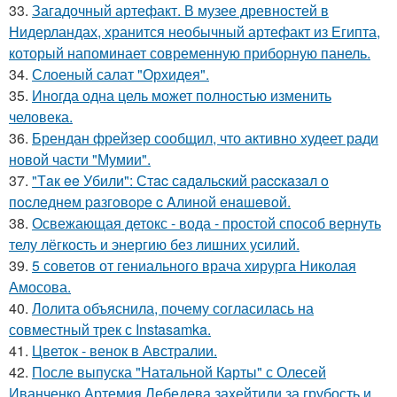
33.
Загадочный артефакт. В музее древностей в
Нидерландах, хранится необычный артефакт из Египта,
который напоминает современную приборную панель.
34.
Слоеный салат "Орхидея".
35.
Иногда одна цель может полностью изменить
человека.
36.
Брендан фрейзер сообщил, что активно худеет ради
новой части "Мумии".
37.
"Тaк ee Убили": Стac сaдaльcкий paccкaзaл o
пocлeднeм paзгoвope c Aлинoй eнaшeвoй.
38.
Освежающая детокс - вода - простой способ вернуть
телу лёгкость и энергию без лишних усилий.
39.
5 советов от гениального врача хирурга Николая
Амосова.
40.
Лолита объяснила, почему согласилась на
совместный трек с Instasamka.
41.
Цветок - венок в Австралии.
42.
После выпуска "Натальной Карты" с Олесей
Иванченко Артемия Лебедева захейтили за грубость и