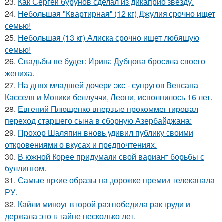
23.
Как Сергей бурунов сделал из дикаприо звезду.
24.
Небольшая "Квартирная" (12 кг) Джулия срочно ищет
семью!
25.
Небольшая (13 кг) Алиска срочно ищет любящую
семью!
26.
Свадьбы не будет: Ирина Дубцова бросила своего
жениха.
27.
На днях младшей дочери экс - супругов Венсана
Касселя и Моники беллуччи, Леони, исполнилось 16 лет.
28.
Евгений Плющенко впервые прокомментировал
переход старшего сына в сборную Азербайджана:
29.
Прохор Шаляпин вновь удивил публику своими
откровениями о вкусах и предпочтениях.
30.
В южной Корее придумали свой вариант борьбы с
буллингом.
31.
Самые яркие образы на дорожке премии телеканала
РУ.
32.
Кайли миноуг второй раз победила рак груди и
держала это в тайне несколько лет.