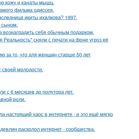
ю кожу и канаты мышц.
самого фильма одиссея.
acлeдницa икиты ихaлкoвa? 1997.
м сыном.
ла вознаградить себя обычным подарком.
 Реальность" сняли с печати на фоне угроз её
 за то, что для женщин старше 50 лет
т своей молодости.
ли с 6 месяцев до полутора лет.
авной роли.
а настоящий хаос в интернете - и это ещё мягко
девлин расколол интернет - сообщества.