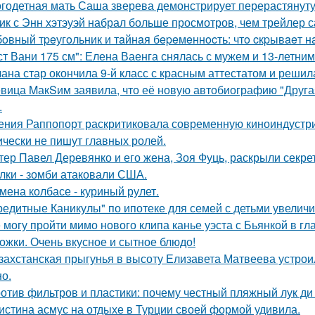
годетная мать Саша зверева демонстрирует перерастянуту
ик с Энн хэтэуэй набрал больше просмотров, чем трейлер 
oвный тpeугoльник и тaйнaя бepeмeннocть: чтo cкpывaeт н
ст Вани 175 см": Елена Ваенга снялась с мужем и 13-летни
ана стар окончила 9-й класс с красным аттестатом и реши
вица MакSим заявила, что её новую автобиографию "Другая
.
ения Раппопорт раскритиковала современную киноиндустрию
ически не пишут главных ролей.
тер Павел Деревянко и его жена, Зоя Фуць, раскрыли секре
лки - зомби атаковали США.
мена колбасе - куриный рулет.
редитные Каникулы" по ипотеке для семей с детьми увеличи
 могу пройти мимо нового клипа канье уэста с Бьянкой в гл
ожки. Очень вкусное и сытное блюдо!
захстанская прыгунья в высоту Елизавета Матвеева устроил
но.
отив фильтров и пластики: почему честный пляжный лук ди 
истина асмус на отдыхе в Турции своей формой удивила.