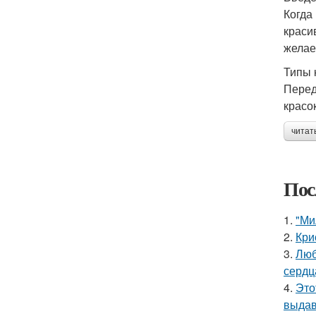
Когда
краси
желае
Типы 
Перед
красо
читат
Пос
1.
"Ми
2.
Кри
3.
Люб
сердц
4.
Это
выдав