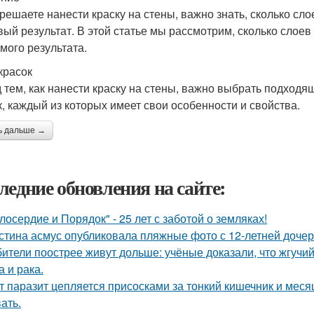
 решаете нанести краску на стены, важно знать, сколько сл
вый результат. В этой статье мы рассмотрим, сколько слоев
мого результата.
красок
 тем, как нанести краску на стены, важно выбрать подходя
к, каждый из которых имеет свои особенности и свойства.
ь дальше →
ледние обновления на сайте:
лосердие и Порядок" - 25 лет с заботой о земляках!
стина асмус опубликовала пляжные фото с 12-летней дочер
ители поострее живут дольше: учёные доказали, что жгучий
а и рака.
т паразит цепляется присосками за тонкий кишечник и меся
ать.