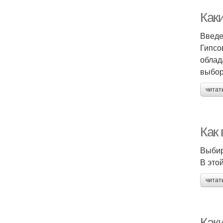
Как
Введ
Гипсо
облад
выбор
читат
Как
Выбир
В это
читат
Как