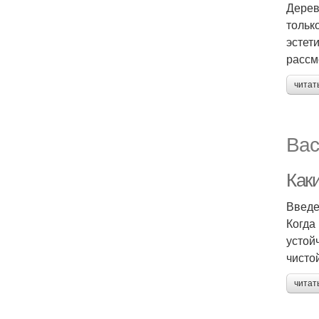
Дерев
тольк
эстет
рассм
читат
Вас
Как
Введ
Когда
устой
чисто
читат