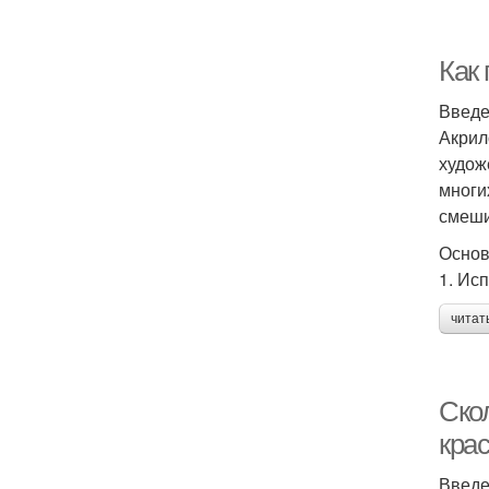
Как
Введ
Акрил
худож
многи
смеши
Основ
1. Ис
читат
Скол
крас
Введ