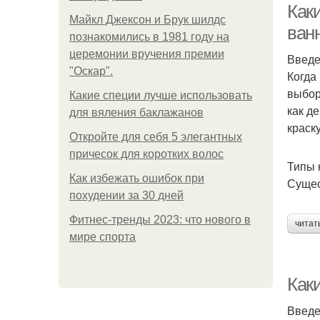
Как
Майкл Джексон и Брук шилдс
ван
познакомились в 1981 году на
церемонии вручения премии
Введ
"Оскар".
Когда
выбор
Какие специи лучше использовать
как д
для вяления баклажанов
краск
Откройте для себя 5 элегантных
причесок для коротких волос
Типы 
Как избежать ошибок при
Сущес
похудении за 30 дней
Фитнес-тренды 2023: что нового в
читат
мире спорта
Как
Введ