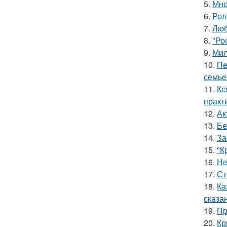
5.
Мно
6.
Рол
7.
Люб
8.
"Ро
9.
Мил
10.
Пe
семье
11.
Кс
практ
12.
Ак
13.
Бе
14.
За
15.
"К
16.
Не
17.
Ст
18.
Ка
сказа
19.
Пр
20.
Кр