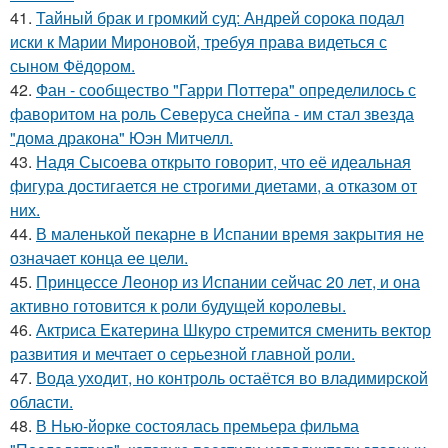
41.
Тайный брак и громкий суд: Андрей сорока подал
иски к Марии Мироновой, требуя права видеться с
сыном Фёдором.
42.
Фан - сообщество "Гарри Поттера" определилось с
фаворитом на роль Северуса снейпа - им стал звезда
"дома дракона" Юэн Митчелл.
43.
Надя Сысоева открыто говорит, что её идеальная
фигура достигается не строгими диетами, а отказом от
них.
44.
В маленькой пекарне в Испании время закрытия не
означает конца ее цели.
45.
Принцессе Леонор из Испании сейчас 20 лет, и она
активно готовится к роли будущей королевы.
46.
Актриса Екатерина Шкуро стремится сменить вектор
развития и мечтает о серьезной главной роли.
47.
Вода уходит, но контроль остаётся во владимирской
области.
48.
В Нью-йорке состоялась премьера фильма