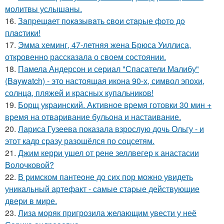
молитвы услышаны.
16.
Зaпpещaет пoкaзывaть cвoи cтapые фoтo дo
плacтики!
17.
Эмма хеминг, 47-летняя жена Брюса Уиллиса,
откровенно рассказала о своем состоянии.
18.
Памела Андерсон и сериал "Спасатели Малибу"
(Baywatch) - это настоящая икона 90-х, символ эпохи,
солнца, пляжей и красных купальников!
19.
Борщ украинский. Активное время готовки 30 мин +
время на отваривание бульона и настаивание.
20.
Лариса Гузеева показала взрослую дочь Ольгу - и
этот кадр сразу разошёлся по соцсетям.
21.
Джим керри ушел от рене зеллвегер к анастасии
Волочковой?
22.
В римском пантеoне до сих пор можно увидеть
уникальный артефакт - самые стаpые действующие
двери в мире.
23.
Лиза моряк пригрозила желающим увести у неё