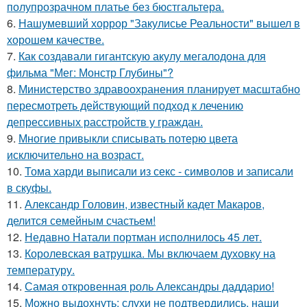
полупрозрачном платье без бюстгальтера.
6.
Нашумевший хоррор "Закулисье Реальности" вышел в
хорошем качестве.
7.
Как создавали гигантскую акулу мегалодона для
фильма "Мег: Монстр Глубины"?
8.
Министерство здравоохранения планирует масштабно
пересмотреть действующий подход к лечению
депрессивных расстройств у граждан.
9.
Многие привыкли списывать потерю цвета
исключительно на возраст.
10.
Тома харди выписали из секс - символов и записали
в скуфы.
11.
Александр Головин, известный кадет Макаров,
делится семейным счастьем!
12.
Недавно Натали портман исполнилось 45 лет.
13.
Королевская ватрушка. Мы включаем духовку на
температуру.
14.
Самая откровенная роль Александры даддарио!
15.
Можно выдохнуть: слухи не подтвердились, наши