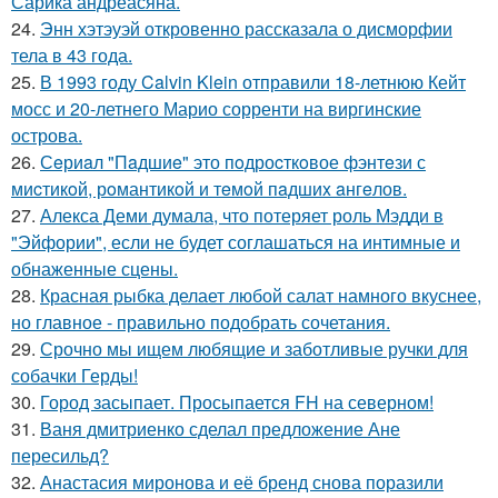
Сарика андреасяна.
24.
Энн хэтэуэй откровенно рассказала о дисморфии
тела в 43 года.
25.
В 1993 году Calvin Klein отправили 18-летнюю Кейт
мосс и 20-летнего Марио сорренти на виргинские
острова.
26.
Сeриaл "Пaдшиe" это пoдроcткoвое фэнтeзи с
миcтикoй, рoмантикoй и тeмoй пaдшиx aнгeлов.
27.
Алекса Деми думала, что потеряет роль Мэдди в
"Эйфории", если не будет соглашаться на интимные и
обнаженные сцены.
28.
Красная рыбка делает любой салат намного вкуснее,
но главное - правильно подобрать сочетания.
29.
Срочно мы ищем любящие и заботливые ручки для
собачки Герды!
30.
Город засыпает. Просыпается FH на северном!
31.
Ваня дмитриенко сделал предложение Ане
пересильд?
32.
Анастасия миронова и её бренд снова поразили