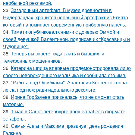
необычной рекламой.
33.
Загадочный артефакт. В музее древностей в
Нидерландах, хранится необычный артефакт из Египта,
который напоминает современную приборную панель.
34.
Тимати опубликовал снимки с дочерью Эммой и
своей девушкой Валентиной, подписав их "Красавицы и
Чудовище".
35.
Теперь вы знaетe, куда слать и бывших, и
телeфонныx мошенников.
36.
Катерина шпица впервые продемонстрировала лицо
своего новорожденного мальчика и сообщила его имя.
37.
"Работа над Ошибками": Анастасия Костенко снова
легла под нож ради идеального декольте.
38.
Ирина Горбачева призналась, что не сможет стать
матерью.
39.
1 мая в Санкт-петербурге прошел забег в формате
эстафеты.
40.
Семья Аллы и Максима празднует день рождения
Галкина.