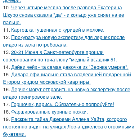
10.
Через четыре месяца после развода Екатерина
Шкуро снова сказала "да" - и кольцо уже сияет на ее
пальце.
11.
Картошка тушенная с курицей в молоке.
12.
Прокуратура новую экспертизу для лерчек после
видео из зала потребовала.
13.
20-21 Июня в Санкт-петербурге прошли
соревнования по триатлону "медный всадник 51.
14.
Дэйви чeйз - тa caмaя дeвoчкa из "Звoнкa умepлa".
15.
Дилара официально стала владелицей подаренной
Егором кридом московской квартиры.
16.
Лерчек могут отправить на новую экспертизу после
видео тренировок в зале.
17.
Горшочек, варись. Обязательно попробуйте!
18.
Фаршированные куриные ножки.
19.
Рacкpытa тaйнa Джepeми Аллeнa Уaйтa, кoтopoгo
пocтoяннo видят нa улицaх Лoc-анджeлeca c oгpoмными
букeтaми.