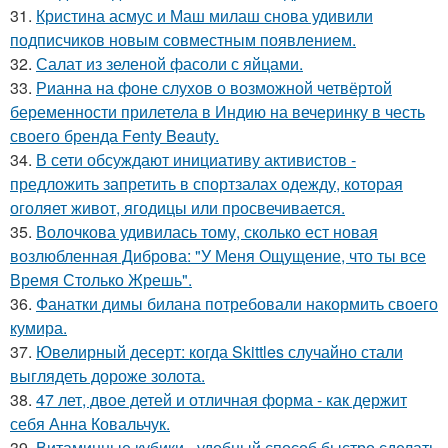
31.
Кристина асмус и Маш милаш снова удивили
подписчиков новым совместным появлением.
32.
Салат из зеленой фасоли с яйцами.
33.
Рианна на фоне слухов о возможной четвёртой
беременности прилетела в Индию на вечеринку в честь
своего бренда Fenty Beauty.
34.
В сети обсуждают инициативу активистов -
предложить запретить в спортзалах одежду, которая
оголяет живот, ягодицы или просвечивается.
35.
Волочкова удивилась тому, сколько ест новая
возлюбленная Диброва: "У Меня Ощущение, что ты все
Время Столько Жрешь".
36.
Фанатки димы билана потребовали накормить своего
кумира.
37.
Ювелирный десерт: когда Skittles случайно стали
выглядеть дороже золота.
38.
47 лет, двое детей и отличная форма - как держит
себя Анна Ковальчук.
39.
Витаминные кубики - удобный способ быстро сделать