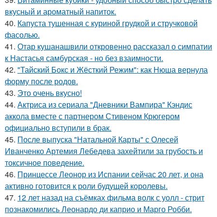
вкусный и ароматный напиток.
40.
Капуста тушенная с куриной грудкой и стручковой
фасолью.
41.
Отар кушанашвили откровенно рассказал о симпатии
к Настасья самбурская - но без взаимности.
42.
"Тайский Бокс и Жёсткий Режим": как Нюша вернула
форму после родов.
43.
Это очень вкусно!
44.
Актриса из сериала "Дневники Вампира" Кэндис
аккола вместе с партнером Стивеном Крюгером
официально вступили в брак.
45.
После выпуска "Натальной Карты" с Олесей
Иванченко Артемия Лебедева захейтили за грубость и
токсичное поведение.
46.
Принцессе Леонор из Испании сейчас 20 лет, и она
активно готовится к роли будущей королевы.
47.
12 лет назад на съёмках фильма волк с уолл - стрит
познакомились Леонардо ди каприо и Марго Робби.