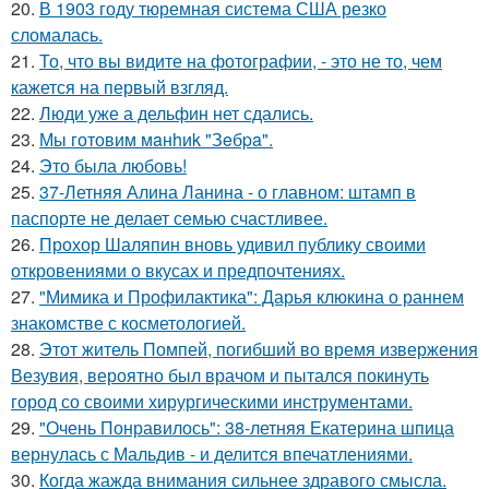
20.
В 1903 году тюремная система США резко
сломалась.
21.
То, что вы видите на фотографии, - это не то, чем
кажется на первый взгляд.
22.
Люди уже а дельфин нет сдались.
23.
Мы готовим мaнhиk "Зeбpa".
24.
Это была любовь!
25.
37-Летняя Алина Ланина - о главном: штамп в
паспорте не делает семью счастливее.
26.
Прохор Шаляпин вновь удивил публику своими
откровениями о вкусах и предпочтениях.
27.
"Мимика и Профилактика": Дарья клюкина о раннем
знакомстве с косметологией.
28.
Этот житель Помпей, погибший во время извержения
Везувия, вероятно был врачом и пытался покинуть
город со своими хирургическими инструментами.
29.
"Очень Понравилось": 38-летняя Екатерина шпица
вернулась с Мальдив - и делится впечатлениями.
30.
Когда жажда внимания сильнее здравого смысла.