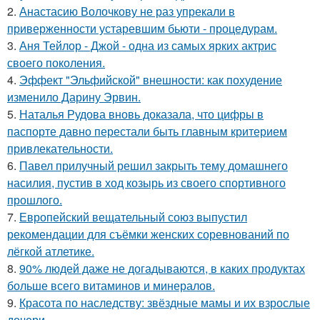
2.
Анастасию Волочкову не раз упрекали в
приверженности устаревшим бьюти - процедурам.
3.
Аня Тейлор - Джой - одна из самых ярких актрис
своего поколения.
4.
Эффект "Эльфийской" внешности: как похудение
изменило Дарину Эрвин.
5.
Наталья Рудова вновь доказала, что цифры в
паспорте давно перестали быть главным критерием
привлекательности.
6.
Павел прилучный решил закрыть тему домашнего
насилия, пустив в ход козырь из своего спортивного
прошлого.
7.
Европейский вещательный союз выпустил
рекомендации для съёмки женских соревнований по
лёгкой атлетике.
8.
90% людей даже не догадываются, в каких продуктах
больше всего витаминов и минералов.
9.
Красота по наследству: звёздные мамы и их взрослые
дочери.