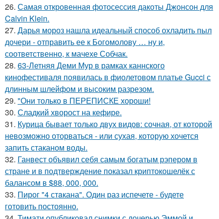
26.
Самая откровенная фотосессия дакоты Джонсон для
Calvin Klein.
27.
Дарья мороз нашла идеальный способ охладить пыл
дочери - отправить ее к Богомолову … ну и,
соответственно, к мачехе Собчак.
28.
63-Летняя Деми Мур в рамках каннского
кинофестиваля появилась в фиолетовом платье Gucci с
длинным шлейфом и высоким разрезом.
29.
"Они только в ПЕРЕПИСКЕ хороши!
30.
Сладкий хворост на кефире.
31.
Курица бывает только двух видов: сочная, от которой
невозможно оторваться - или сухая, которую хочется
запить стаканом воды.
32.
Ганвест объявил себя самым богатым рэпером в
стране и в подтверждение показал криптокошелёк с
балансом в $88, 000, 000.
33.
Пирог "4 стaкана". Один раз испечете - будете
готовить постоянно.
34.
Тимати опубликовал снимки с дочерью Эммой и