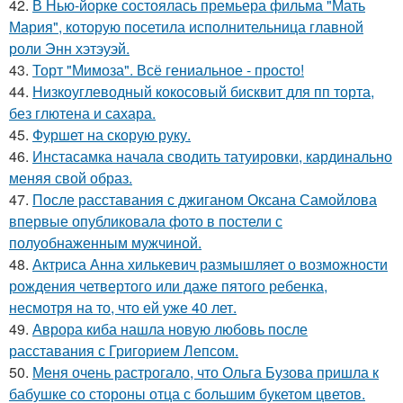
42.
В Нью-йорке состоялась премьера фильма "Мать
Мария", которую посетила исполнительница главной
роли Энн хэтэуэй.
43.
Торт "Мимоза". Всё гениальное - просто!
44.
Низкоуглеводный кокосовый бисквит для пп торта,
без глютена и сахара.
45.
Фуршет на скорую руку.
46.
Инстасамка начала сводить татуировки, кардинально
меняя свой образ.
47.
После расставания с джиганом Оксана Самойлова
впервые опубликовала фото в постели с
полуобнаженным мужчиной.
48.
Актриса Анна хилькевич размышляет о возможности
рождения четвертого или даже пятого ребенка,
несмотря на то, что ей уже 40 лет.
49.
Аврора киба нашла новую любовь после
расставания с Григорием Лепсом.
50.
Меня очень растрогало, что Ольга Бузова пришла к
бабушке со стороны отца с большим букетом цветов.