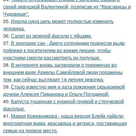
своей девушкой Валентиной, подписав их "Красавицы и
Чудовище".
35.
Иногда одна цель может полностью изменить
человека.
36.
Салат из зеленой фасоли с яйцами.
37.
В зоопарке сан - Диего сотрудники поднесли выдр
поближе к посетителям во время лекции, чтобы
участники смогли рассмотреть их получше.
38.
В интернете вновь заговорили о переменах во
внешнем виде Ариелы Самойловой люди поражены
тем, как сейчас выглядит 14-летняя девочка.
39.
Стало известно имя и дата рождения скрываемой
дочери Алексея Пиманова и Ольги Погодиной.
40.
Капуста тушенная с куриной грудкой и стручковой
фасолью.
41.
Мария Кожевникова - наша версия Блейк лайвли:
многодетная мама, красавица и актриса, поставившая
семью на первое место.