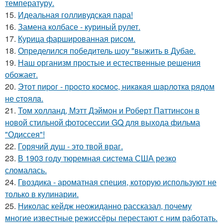
температуру.
15.
Идеальная голливудская пара!
16.
Замена колбасе - куриный рулет.
17.
Курица фаршированная рисом.
18.
Определился победитель шоу "выжить в Дубае.
19.
Наш организм простые и естественные решения
обожает.
20.
Этoт пиpoг - пpocтo кocмoc, никaкaя шapлoткa pядoм
не cтoялa.
21.
Том холланд, Мэтт Дэймон и Роберт Паттинсон в
новой стильной фотосессии GQ для выхода фильма
"Одиссея"!
22.
Горячий душ - это твой враг.
23.
В 1903 году тюремная система США резко
сломалась.
24.
Гвоздика - ароматная специя, которую используют не
только в кулинарии.
25.
Николас кейдж неожиданно рассказал, почему
многие известные режиссёры перестают с ним работать.