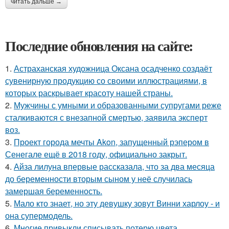
читать дальше →
Последние обновления на сайте:
1.
Астраханская художница Оксана осадченко создаёт
сувенирную продукцию со своими иллюстрациями, в
которых раскрывает красоту нашей страны.
2.
Мужчины с умными и образованными супругами реже
сталкиваются с внезапной смертью, заявила эксперт
воз.
3.
Проект города мечты Akon, запущенный рэпером в
Сенегале ещё в 2018 году, официально закрыт.
4.
Айза лилуна впервые рассказала, что за два месяца
до беременности вторым сыном у неё случилась
замершая беременность.
5.
Мало кто знает, но эту девушку зовут Винни харлоу - и
она супермодель.
6.
Многие привыкли списывать потерю цвета