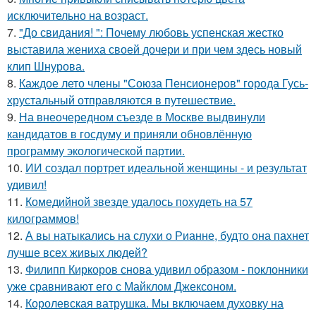
исключительно на возраст.
7.
"До свидания! ": Почему любовь успенская жестко
выставила жениха своей дочери и при чем здесь новый
клип Шнурова.
8.
Каждое лето члены "Союза Пенсионеров" города Гусь-
хрустальный отправляются в путешествие.
9.
На внеочередном съезде в Москве выдвинули
кандидатов в госдуму и приняли обновлённую
программу экологической партии.
10.
ИИ создал портрет идеальной женщины - и результат
удивил!
11.
Комедийной звезде удалось похудеть на 57
килограммов!
12.
А вы натыкались на слухи о Рианне, будто она пахнет
лучше всех живых людей?
13.
Филипп Киркоров снова удивил образом - поклонники
уже сравнивают его с Майклом Джексоном.
14.
Королевская ватрушка. Мы включаем духовку на