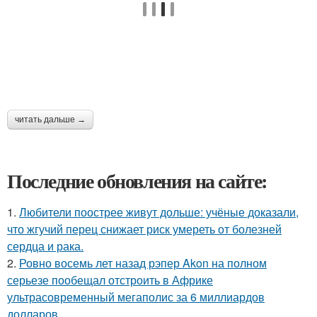
читать дальше →
Последние обновления на сайте:
1.
Любители поострее живут дольше: учёные доказали,
что жгучий перец снижает риск умереть от болезней
сердца и рака.
2.
Ровно восемь лет назад рэпер Akon на полном
серьезе пообещал отстроить в Африке
ультрасовременный мегаполис за 6 миллиардов
долларов.