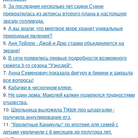
3.
За последние несколько лет сидни Суини
превратилась из актрисы второго плана в настоящую
звезду голливуда.
4.
А вы знали, что мертвое море хранит уникальные
природные явления?
5.
Аня Тейлор - Джой и Дрю старки объединяются на
экране!
6.
В сети появились первые подробности возможного
сюжета 3-го сезона "Уэнсдей".
7.
Анна Семенович показала фигуру в бикини и закрыла
все вопросы!
8.
Кабачки в чесночном кляре.
9.
Не один дома: Маколей калкин поделился трудностями
отцовства.
10.
Школьница выложила Tiktok про шпаргалки -
получила аннулирование егэ.
11.
"Кредитные Каникулы" по ипотеке для семей с
детьми увеличили с 6 месяцев до полутора лет.