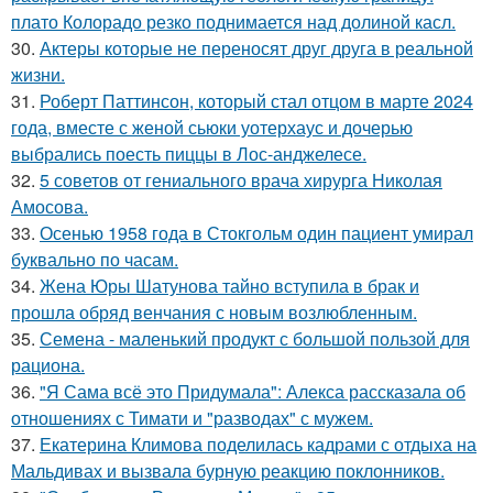
плато Колорадо резко поднимается над долиной касл.
30.
Актеры которые не переносят друг друга в реальной
жизни.
31.
Роберт Паттинсон, который стал отцом в марте 2024
года, вместе с женой сьюки уотерхаус и дочерью
выбрались поесть пиццы в Лос-анджелесе.
32.
5 советов от гениального врача хирурга Николая
Амосова.
33.
Осенью 1958 года в Стокгольм один пациент умирал
буквально по часам.
34.
Жена Юры Шатунова тайно вступила в брак и
прошла обряд венчания с новым возлюбленным.
35.
Семена - маленький продукт с большой пользой для
рациона.
36.
"Я Сама всё это Придумала": Алекса рассказала об
отношениях с Тимати и "разводах" с мужем.
37.
Екатерина Климова поделилась кадрами с отдыха на
Мальдивах и вызвала бурную реакцию поклонников.