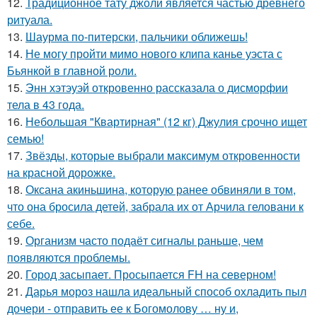
12.
Традиционное тату джоли является частью древнего
ритуала.
13.
Шаурма по-питерски, пальчики оближешь!
14.
Не могу пройти мимо нового клипа канье уэста с
Бьянкой в главной роли.
15.
Энн хэтэуэй откровенно рассказала о дисморфии
тела в 43 года.
16.
Небольшая "Квартирная" (12 кг) Джулия срочно ищет
семью!
17.
Звёзды, которые выбрали максимум откровенности
на красной дорожке.
18.
Оксана акиньшина, которую ранее обвиняли в том,
что она бросила детей, забрала их от Арчила геловани к
себе.
19.
Организм часто подаёт сигналы раньше, чем
появляются проблемы.
20.
Город засыпает. Просыпается FH на северном!
21.
Дарья мороз нашла идеальный способ охладить пыл
дочери - отправить ее к Богомолову … ну и,