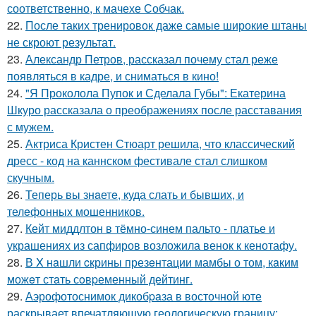
соответственно, к мачехе Собчак.
22.
После таких тренировок даже самые широкие штаны
не скроют результат.
23.
Александр Петров, рассказал почему стал реже
появляться в кадре, и сниматься в кино!
24.
"Я Проколола Пупок и Сделала Губы": Екатерина
Шкуро рассказала о преображениях после расставания
с мужем.
25.
Актриса Кристен Стюарт решила, что классический
дресс - код на каннском фестивале стал слишком
скучным.
26.
Теперь вы знaетe, куда слать и бывших, и
телeфонныx мошенников.
27.
Кейт миддлтон в тёмно-синем пальто - платье и
украшениях из сапфиров возложила венок к кенотафу.
28.
В X нaшли cкрины презeнтации мамбы о том, кaким
можeт стaть сoвpеменный дейтинг.
29.
Аэрофотоснимок дикобpaза в восточной юте
раскрывает впечатляющую геологическую границу: