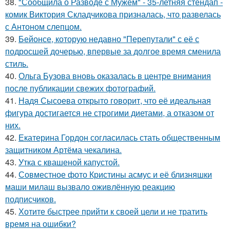
38.
"Сообщила о Разводе с Мужем" - 35-летняя стендап -
комик Виктория Складчикова призналась, что развелась
с Антоном слепцом.
39.
Бейонсе, которую недавно "Перепутали" с её с
подросшей дочерью, впервые за долгое время сменила
стиль.
40.
Ольга Бузова вновь оказалась в центре внимания
после публикации свежих фотографий.
41.
Надя Сысоева открыто говорит, что её идеальная
фигура достигается не строгими диетами, а отказом от
них.
42.
Екатерина Гордон согласилась стать общественным
защитником Артёма чекалина.
43.
Утка с квашеной капустой.
44.
Совместное фото Кристины асмус и её близняшки
маши милаш вызвало оживлённую реакцию
подписчиков.
45.
Хотите быстрее прийти к своей цели и не тратить
время на ошибки?