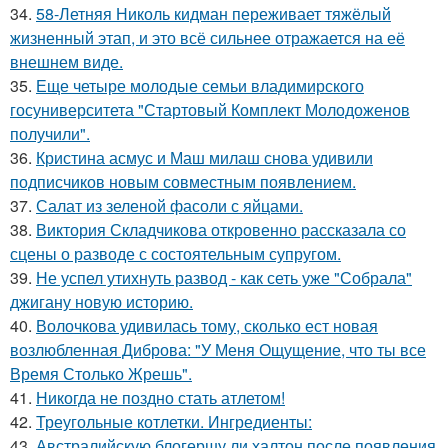
34.
58-Летняя Николь кидман переживает тяжёлый
жизненный этап, и это всё сильнее отражается на её
внешнем виде.
35.
Еще четыре молодые семьи владимирского
госуниверситета "Стартовый Комплект Молодоженов
получили".
36.
Кристина асмус и Маш милаш снова удивили
подписчиков новым совместным появлением.
37.
Салат из зеленой фасоли с яйцами.
38.
Виктория Складчикова откровенно рассказала со
сцены о разводе с состоятельным супругом.
39.
Не успел утихнуть развод - как сеть уже "Собрала"
джигану новую историю.
40.
Волочкова удивилась тому, сколько ест новая
возлюбленная Диброва: "У Меня Ощущение, что ты все
Время Столько Жрешь".
41.
Никогда не поздно стать атлетом!
42.
Треугольные котлетки. Ингредиенты:
43.
Австралийскую блогершу ли халтон после появления