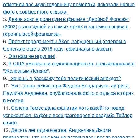
отметили восьмую годовщину помолвки, показали новые
фото с совместного отдыха.
5.
Девон аоки в роли суки в фильме "Двойной Форсаж"
(2003) стала одной из самых ярких и запоминающихся
героинь всей франшизы.
6.
Проект города мечты Akon, запущенный рэпером в
Сенегале ещё в 2018 году, официально закрыт.
7.
Это вам не игрушки!
8.
В США умерла последняя пациентка, пользовавшаяся
"Железным Легким".
9.
- хочешь я расскажу тебе политический анекдот?
10.
Экс - жена режиссера Федора Бондарчука, актриса
Паулина Андреева, опубликовала фото с отдыха в горах
в России.
11.
Селена Гомес дала фанатам хоть какой-то повод
успокоиться на фоне всех разговоров о свадьбе Тейлор
свифт.
12.
Десять лет одиночества: Анджелина Джоли
призналась, что ни с кем не встречалась после развода с