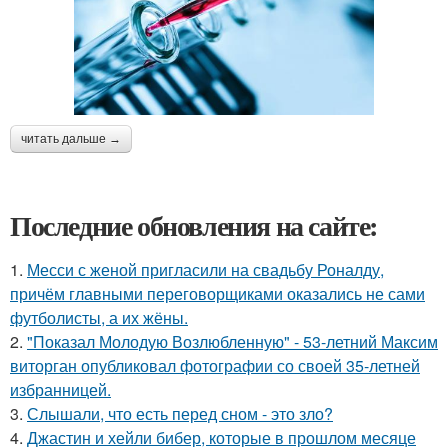
читать дальше →
Последние обновления на сайте:
1.
Месси с женой пригласили на свадьбу Роналду,
причём главными переговорщиками оказались не сами
футболисты, а их жёны.
2.
"Показал Молодую Возлюбленную" - 53-летний Максим
виторган опубликовал фотографии со своей 35-летней
избранницей.
3.
Слышали, что есть перед сном - это зло?
4.
Джастин и хейли бибер, которые в прошлом месяце