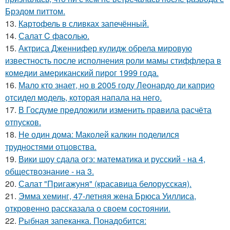
Брэдом питтом.
13.
Картофель в сливках запечённый.
14.
Салат C фaсoлью.
15.
Актриса Дженнифер кулидж обрела мировую
известность после исполнения роли мамы стиффлера в
комедии американский пирог 1999 года.
16.
Мало кто знает, но в 2005 году Леонардо ди каприо
отсидел модель, которая напала на него.
17.
В Госдуме пpeдложили изменить пpaвила расчёта
отпусков.
18.
Не один дома: Маколей калкин поделился
трудностями отцовства.
19.
Вики шоу сдала огэ: математика и русский - на 4,
обществознание - на 3.
20.
Салат "Пригажуня" (красавица белорусская).
21.
Эмма хеминг, 47-летняя жена Брюса Уиллиса,
откровенно рассказала о своем состоянии.
22.
Рыбная запеканка. Понадобится: