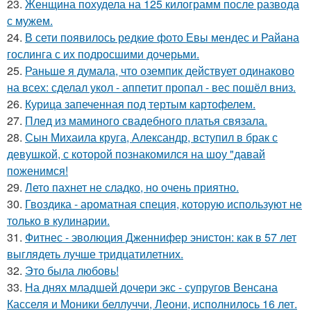
23.
Женщина похудела на 125 килограмм после развода
с мужем.
24.
В сети появилось редкие фото Евы мендес и Райана
гослинга с их подросшими дочерьми.
25.
Раньше я думала, что оземпик действует одинаково
на всех: сделал укол - аппетит пропал - вес пошёл вниз.
26.
Курица запеченная под тертым картофелем.
27.
Плед из маминого свадебного платья связала.
28.
Сын Михаила круга, Александр, вступил в брак с
девушкой, с которой познакомился на шоу "давай
поженимся!
29.
Лето пахнет не сладко, но очень приятно.
30.
Гвоздика - ароматная специя, которую используют не
только в кулинарии.
31.
Фитнес - эволюция Дженнифер энистон: как в 57 лет
выглядеть лучше тридцатилетних.
32.
Это была любовь!
33.
На днях младшей дочери экс - супругов Венсана
Касселя и Моники беллуччи, Леони, исполнилось 16 лет.