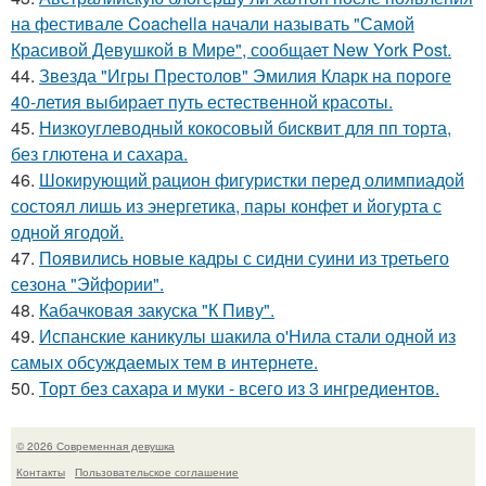
на фестивале Coachella начали называть "Самой
Красивой Девушкой в Мире", сообщает New York Post.
44.
Звезда "Игры Престолов" Эмилия Кларк на пороге
40-летия выбирает путь естественной красоты.
45.
Низкоуглеводный кокосовый бисквит для пп торта,
без глютена и сахара.
46.
Шокирующий рацион фигуристки перед олимпиадой
состоял лишь из энергетика, пары конфет и йогурта с
одной ягодой.
47.
Появились новые кадры с сидни суини из третьего
сезона "Эйфории".
48.
Кабачковая закуска "К Пиву".
49.
Испанские каникулы шакила о'Нила стали одной из
самых обсуждаемых тем в интернете.
50.
Торт без сахара и муки - всего из 3 ингредиентов.
© 2026 Современная девушка
Контакты
Пользовательское соглашение