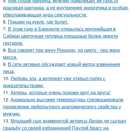
5.
Ани Лорак уверена: мужчин привлекает не просто
красивая картинка, а её внутренняя энергетика и особая,
обволакивающая аура сексуальности.
6.
Покажи на кукле, где болит.
7.
В этом году в Барнауле открылась крупнейшая в
Сибири цветочная теплица площадью более девяти
гектаров.
8.
Все говорят про жену Роналду, но никто - про жену
месси.
9.
В сети активно обсуждают новый метод изменения
лица.
10.
Любовь зла, а интернет уже открыл папку с
доказательствами.
11.
Актеры, которые очень похожи друг на друга!
12.
Аномально высокие температуры спровоцировали
проявление любопытного анатомического свойства у
мужчин.
13.
Младший сын знаменитой актрисы Дилан ли сыграл
свадьбу со своей избранницей Паулой брасс на