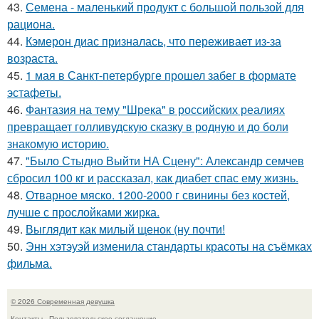
43.
Семена - маленький продукт с большой пользой для
рациона.
44.
Кэмерон диас призналась, что переживает из-за
возраста.
45.
1 мая в Санкт-петербурге прошел забег в формате
эстафеты.
46.
Фантазия на тему "Шрека" в российских реалиях
превращает голливудскую сказку в родную и до боли
знакомую историю.
47.
"Было Стыдно Выйти НА Сцену": Александр семчев
сбросил 100 кг и рассказал, как диабет спас ему жизнь.
48.
Отварное мяско. 1200-2000 г свинины без костей,
лучше с прослойками жирка.
49.
Выглядит как милый щенок (ну почти!
50.
Энн хэтэуэй изменила стандарты красоты на съёмках
фильма.
© 2026 Современная девушка
Контакты
Пользовательское соглашение