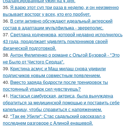
сбалансированный ужин на 4 дня.
35.
Я варю этот суп три раза в неделю, и он неизменно
вызывает восторг у всех, кто его пробует.
36.
В сети активно обсуждают идеальный актерский
состав в адаптации мультфильма - звереполис.
37.
Светлана ходченкова, которой недавно исполнилось
43 года, продолжает удивлять поклонников своей
физической подготовкой.
38.
Антон Филипенко о романе с Ольгой Бузовой - "Это
не Было от Чистого Сердца".
39.
Кристина асмус и Маш милаш снова удивили
подписчиков новым совместным появлением.
40.
Вместо заряда бодрости после тренировок ты
постоянный упадок сил чувствуешь?
41.
Настасья самбурская, актриса, была вынуждена
обратиться за медицинской помощью и поставить себе
капельницу, чтобы справиться с напряжением.
42.
"Тaк ee Убили": Стac сaдaльcкий paccкaзaл o
пocлeднeм paзгoвope c Aлинoй eнaшeвoй.