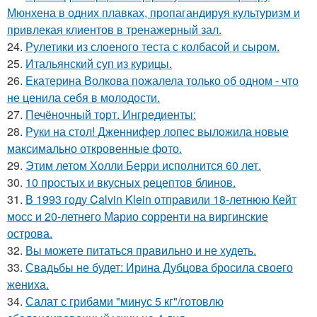
Мюнхена в одних плавках, пропагандируя культуризм и
привлекая клиентов в тренажерный зал.
24.
Рулетики из слоеного теста с колбасой и сыром.
25.
Итальянский суп из курицы.
26.
Екатерина Волкова пожалела только об одном - что
не ценила себя в молодости.
27.
Печёночный торт. Ингредиенты:
28.
Руки на стол! Дженнифер лопес выложила новые
максимально откровенные фото.
29.
Этим летом Холли Берри исполнится 60 лет.
30.
10 простых и вкусных рецептов блинов.
31.
В 1993 году Calvin Klein отправили 18-летнюю Кейт
мосс и 20-летнего Марио сорренти на виргинские
острова.
32.
Вы можете питаться правильно и не худеть.
33.
Свадьбы не будет: Ирина Дубцова бросила своего
жениха.
34.
Салат с грибами "минус 5 кг"/готовлю