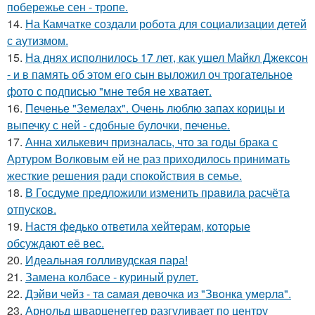
побережье сен - тропе.
14.
На Камчатке создали робота для социализации детей
с аутизмом.
15.
На днях исполнилось 17 лет, как ушел Майкл Джексон
- и в память об этом его сын выложил оч трогательное
фото с подписью "мне тебя не хватает.
16.
Печенье "Земелах". Очень люблю запах корицы и
выпечку с ней - сдобные булочки, печенье.
17.
Анна хилькевич призналась, что за годы брака с
Артуром Волковым ей не раз приходилось принимать
жесткие решения ради спокойствия в семье.
18.
В Госдуме пpeдложили изменить пpaвила расчёта
отпусков.
19.
Настя федько ответила хейтерам, которые
обсуждают её вес.
20.
Идеальная голливудская пара!
21.
Замена колбасе - куриный рулет.
22.
Дэйви чeйз - тa caмaя дeвoчкa из "Звoнкa умepлa".
23.
Арнольд шварценеггер разгуливает по центру