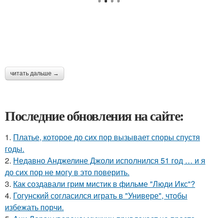
читать дальше →
Последние обновления на сайте:
1.
Платье, которое до сих пор вызывает споры спустя
годы.
2.
Недавно Анджелине Джоли исполнился 51 год … и я
до сих пор не могу в это поверить.
3.
Как создавали грим мистик в фильме "Люди Икс"?
4.
Гогунский согласился играть в "Универе", чтобы
избежать порчи.