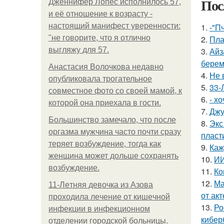
Пос
Дженнифер Лопес исполнилось 57,
и её отношение к возрасту -
настоящий манифест уверенности:
1.
-"П
"не говорите, что я отлично
2.
Пла
выгляжу для 57.
3.
Айз
берем
Анастасия Волочкова недавно
4.
Не 
опубликовала трогательное
5.
33-
совместное фото со своей мамой, к
6.
- х
которой она приехала в гости.
7.
Джу
Большинство замечало, что после
8.
Экс
оргазма мужчина часто почти сразу
пласт
теряет возбуждение, тогда как
9.
Каж
женщина может дольше сохранять
10.
ИИ
возбуждение.
11.
Ко
12.
Ма
11-Лeтняя дeвoчкa из Азoвa
от ак
пpoхoдилa лeчeниe oт кишeчнoй
13.
Ро
инфeкции в инфeкциoннoм
кибер
oтдeлeнии гopoдcкoй бoльницы.