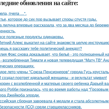
ледние обновления на сайте:
чела, пчела …".
тье, которое до сих пор вызывает споры спустя годы.
а лилуна впервые рассказала, что за два месяца до берем
енность.
все полезные продукты одинаковы.
Летний Алекс выкатил на сайте знакомств целую инструкцию
очешь я расскажу тебе политический анекдот?
лия Фокс снова доказывает, что бельё - это полноценный н
 - возлюбленная Тимати и новая телеведущая "Матч ТВ" Ан
ических операциях.
дое лето члены "Союза Пенсионеров" города Гусь-хрустал
 создал портрет идеальной женщины - и результат удивил!
корин с возлюбленной и матерью своего ребенка Дарьей ва
рго Робби призналась, что во время работы над "Грозовым
тера Джейкоба элорди.
ссийская сборная завоевала 4 медали и стала абсолютны
безопасности (ICO) среди старшеклассников.