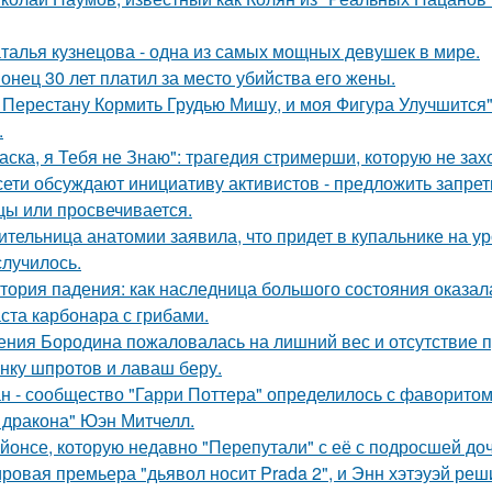
талья кузнецова - одна из самых мощных девушек в мире.
онец 30 лет платил за место убийства его жены.
 Перестану Кормить Грудью Мишу, и моя Фигура Улучшится"
.
аска, я Тебя не Знаю": трагедия стримерши, которую не зах
сети обсуждают инициативу активистов - предложить запрети
цы или просвечивается.
ительница анатомии заявила, что придет в купальнике на урок
случилось.
тория падения: как наследница большого состояния оказала
ста карбонара с грибами.
ения Бородина пожаловалась на лишний вес и отсутствие п
нку шпротов и лаваш беру.
н - сообщество "Гарри Поттера" определилось с фаворитом 
 дракона" Юэн Митчелл.
йонсе, которую недавно "Перепутали" с её с подросшей до
ровая премьера "дьявол носит Prada 2", и Энн хэтэуэй реш