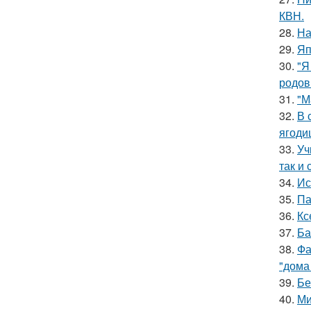
КВН.
28.
На
29.
Яп
30.
"Я
родов
31.
"М
32.
В 
ягоди
33.
Уч
так и 
34.
Ис
35.
Па
36.
Кс
37.
Ба
38.
Фа
"дома
39.
Бе
40.
Ми