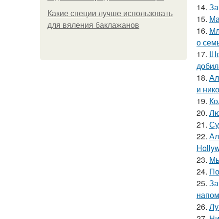
14.
За
Какие специи лучше использовать
15.
Ма
для вяления баклажанов
16.
Мл
о сем
17.
Ше
добил
18.
Ал
и ник
19.
Ко
20.
Лю
21.
Су
22.
Ал
Hollyw
23.
Мы
24.
По
25.
За
напом
26.
Лу
27.
Ни