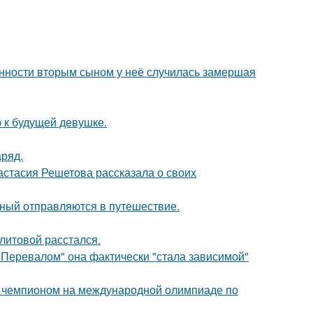
енности вторым сыном у неё случилась замершая
 к будущей девушке.
аряд.
астасия Решетова рассказала о своих
ьный отправляются в путешествие.
литовой расстался.
 Перевалом" она фактически "стала зависимой"
м чемпионом на международной олимпиаде по