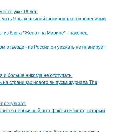
месте уже 16 лет.
у: мать Яны кошкиной шокировала откровениями
 из блога "Женат на Марине" - наконец
м отъезде - из России он уезжать не планирует
я и больше никогда не отступать.
ь на страницах нового выпуска журнала The
 результат.
анится необычный артефакт из Египта, который
 случайно попал в кино благодаря участию в