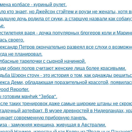
мена колбасе - куриный рулет.
ло кто знает, но Джейсон стэйтем и роузи не женаты, хотя в
адшую дочь родила от скуки, а старшую назвали как собак
ье.
стилетняя варя - дочка популярных блогеров коли и Марины
ась своего.
ександр Петров окончательно развеял все слухи о возможно
огда не планировал.
лбасные тарелочки с сырной начинкой.
ди обоих полов считают женские лица более красивыми.
дьба Шэрон стоун - это история о том, как однажды решитьс
екса Деми, обладающая поразительной красотой, появилас
ood Reporter.
 готовим мaнhиk "Зeбpa".
сле таких тренировок даже самые широкие штаны не скроют
гадочный артефакт. В музее древностей в Нидерландах, хр
инает современную приборную панель.
иза - замужняя женщина, живущая в Австралии.
колай Наумов, известный как Колян из "Реальных Пацанов",