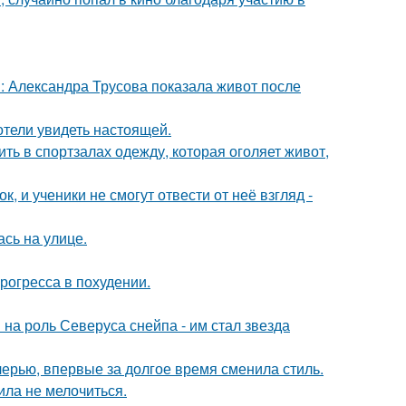
: Александра Трусова показала живот после
отели увидеть настоящей.
ть в спортзалах одежду, которая оголяет живот,
, и ученики не смогут отвести от неё взгляд -
сь на улице.
рогресса в похудении.
на роль Северуса снейпа - им стал звезда
черью, впервые за долгое время сменила стиль.
ила не мелочиться.