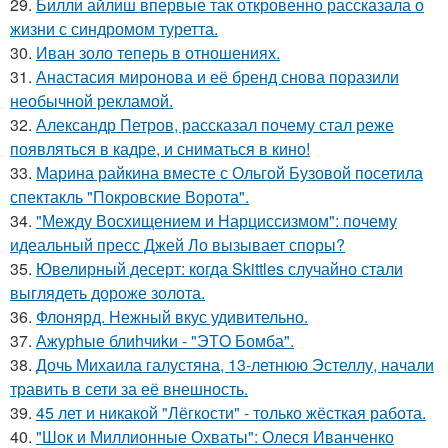
29.
Билли айлиш впервые так откровенно рассказала о
жизни с синдромом туретта.
30.
Иван золо теперь в отношениях.
31.
Анастасия миронова и её бренд снова поразили
необычной рекламой.
32.
Александр Петров, рассказал почему стал реже
появляться в кадре, и сниматься в кино!
33.
Марина райкина вместе с Ольгой Бузовой посетила
спектакль "Покровские Ворота".
34.
"Между Восхищением и Нарциссизмом": почему
идеальный пресс Джей Ло вызывает споры?
35.
Ювелирный десерт: когда Skittles случайно стали
выглядеть дороже золота.
36.
Флонярд. Нежный вкус удивительно.
37.
Ажурhые блиhчиkи - "ЭТO Бомба".
38.
Дочь Михаила галустяна, 13-летнюю Эстеллу, начали
травить в сети за её внешность.
39.
45 лет и никакой "Лёгкости" - только жёсткая работа.
40.
"Шок и Миллионные Охваты": Олеся Иванченко